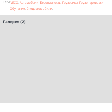
Теги
IVECO
,
Автомобили
,
Безопасность
,
Грузовики
,
Грузоперевозки
,
Обучение
,
Спецавтомобили
.
Галерея (2)