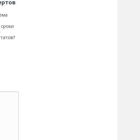
ертов
ема
 сроки
»
ьтатов?