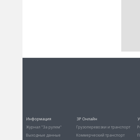
Информация
ЗР Онлайн
У
Журнал "За рулем"
Грузоперевозки и транспорт
Р
Выходные данные
Коммерческий транспорт
П