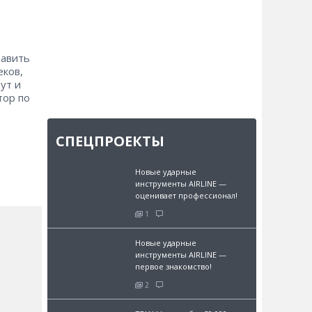
тавить
еков,
ут и
тор по
СПЕЦПРОЕКТЫ
Новые ударные
инструменты AIRLINE —
оценивает профессионал!
1
Новые ударные
инструменты AIRLINE —
первое знакомство!
2