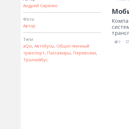
Андрей Сиренко
Моби
Фото
Компа
Автор
систем
транс
Теги
3
aQsi
,
Автобусы
,
Общественный
транспорт
,
Пассажиры
,
Перевозки
,
Троллейбус
.