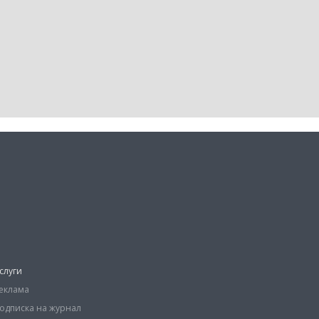
слуги
еклама
одписка на журнал