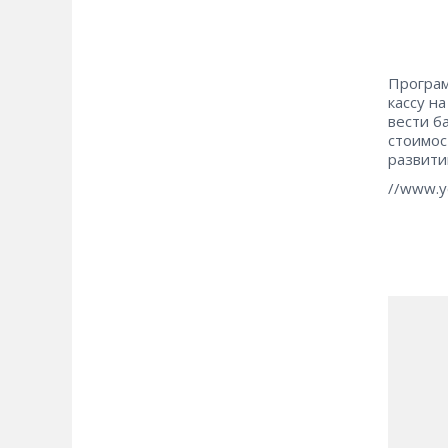
Програм
кассу н
вести б
стоимос
развити
//www.