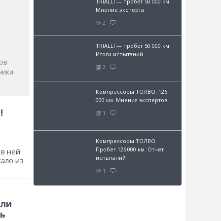
TRIALLI — пробег 50 000 км.
Мнение эксперта
и
2
TRIALLI — пробег 50 000 км.
Итоги испытаний
ов
2
ики.
Компрессоры ТОЛВО. 126
000 км. Мнения экспертов
!
1
Компрессоры ТОЛВО.
Пробег 126 000 км. Отчет
 в ней
испытаний
хало из
1
 ли
ь