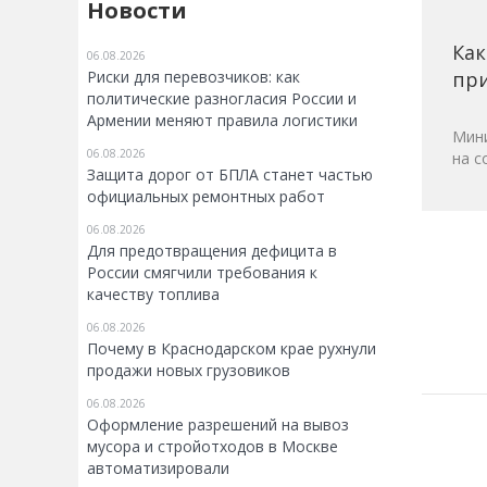
Новости
Как
06.08.2026
Риски для перевозчиков: как
при
политические разногласия России и
Армении меняют правила логистики
Мини
06.08.2026
на с
Защита дорог от БПЛА станет частью
официальных ремонтных работ
06.08.2026
Для предотвращения дефицита в
России смягчили требования к
качеству топлива
06.08.2026
Почему в Краснодарском крае рухнули
продажи новых грузовиков
06.08.2026
Оформление разрешений на вывоз
мусора и стройотходов в Москве
автоматизировали