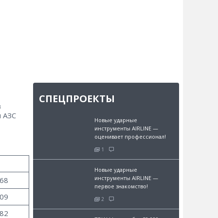
СПЕЦПРОЕКТЫ
в
м АЗС
Новые ударные
инструменты AIRLINE —
оценивает профессионал!
1
Т
Новые ударные
инструменты AIRLINE —
.68
первое знакомство!
.09
2
.82