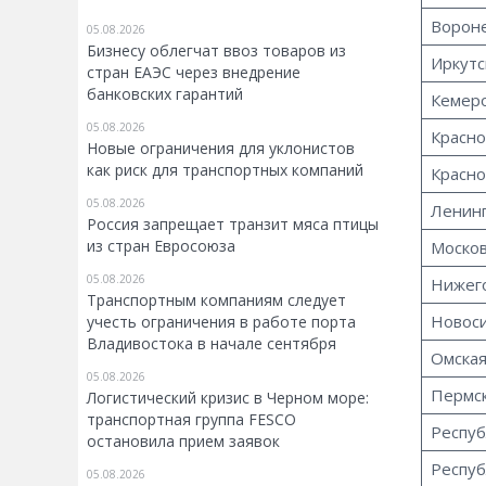
Вороне
05.08.2026
Бизнесу облегчат ввоз товаров из
Иркутс
стран ЕАЭС через внедрение
банковских гарантий
Кемеро
05.08.2026
Красно
Новые ограничения для уклонистов
как риск для транспортных компаний
Красно
05.08.2026
Ленинг
Россия запрещает транзит мяса птицы
из стран Евросоюза
Москов
05.08.2026
Нижего
Транспортным компаниям следует
Новоси
учесть ограничения в работе порта
Владивостока в начале сентября
Омская
05.08.2026
Пермск
Логистический кризис в Черном море:
транспортная группа FESCO
Респуб
остановила прием заявок
Респуб
05.08.2026