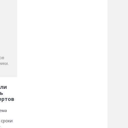
и
ов
ики.
 ли
ь
ертов
ема
 сроки
»