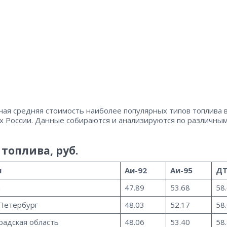
ная средняя стоимость наиболее популярных типов топлива 
х России. Данные собираются и анализируются по различны
топлива, руб.
н
Аи-92
Аи-95
Д
а
47.89
53.68
58
Петербург
48.03
52.17
58
радская область
48.06
53.40
58