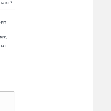
ьтатов?
оит
вик,
FIAT
?