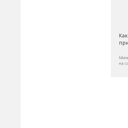
Как
при
Мини
на с