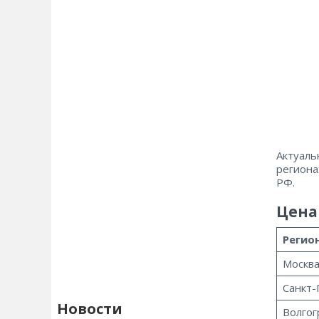
Актуаль
региона
РФ.
Цена 
Регио
Москв
Санкт-
Новости
Волгог