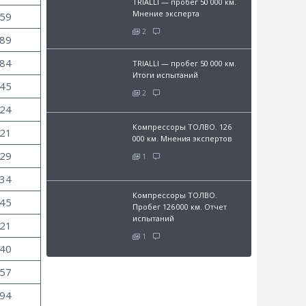
TRIALLI — пробег 50 000 км.
Мнение эксперта
.59
2
.89
.84
TRIALLI — пробег 50 000 км.
Итоги испытаний
.45
2
.24
Компрессоры ТОЛВО. 126
.21
000 км. Мнения экспертов
.29
1
.34
Компрессоры ТОЛВО.
.45
Пробег 126 000 км. Отчет
испытаний
.21
1
.40
.57
.94