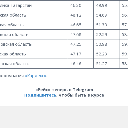
лика Татарстан
46.30
49.99
55
ская область
48.12
54.69
56
кая область
46.65
51.39
57
вская область
47.68
52.59
58
овская область
47.25
50.98
59
кая область
47.17
52.23
59
нская область
46.46
51.27
58
к: компания
«Кардекс»
.
«Рейс» теперь в Telegram
Подпишитесь
, чтобы быть в курсе