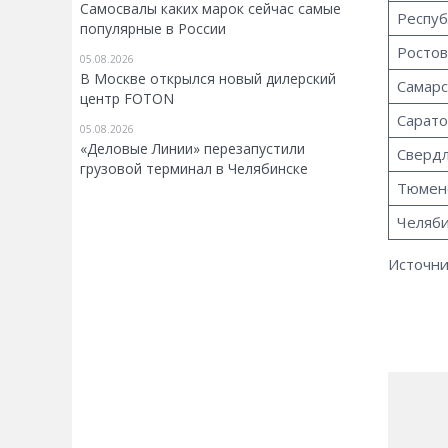
Самосвалы каких марок сейчас самые
Респуб
популярные в России
Ростов
05.08.2026
В Москве открылся новый дилерский
Самарс
центр FOTON
Сарато
05.08.2026
«Деловые Линии» перезапустили
Свердл
грузовой терминал в Челябинске
Тюменс
Челяби
Источни