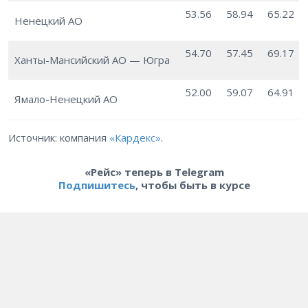
53.56
58.94
65.22
Ненецкий АО
54.70
57.45
69.17
Ханты-Мансийский АО — Югра
52.00
59.07
64.91
Ямало-Ненецкий АО
Источник: компания
«Кардекс»
.
«Рейс» теперь в Telegram
Подпишитесь
, чтобы быть в курсе