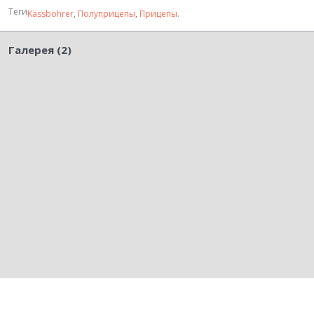
Теги
Kässbohrer
,
Полуприцепы
,
Прицепы
.
Галерея (2)