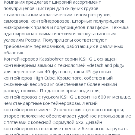
Компания предлагает широкий ассортимент
полуприцепов-цистерн для сыпучих грузов
с самосвальным и классическим типом разгрузки,
самосвалов, контейнеровозов, шторных полуприцепов,
низкорамных тралов и полуприцепов-платформ. Техника
адаптирована к климатическим и эксплутационным
условиям России. Полуприцепы соответствуют
требованиям перевозчиков, работающих в различных
областях.
Контейнеровоз Kassbohrer серии K.SHG L оснащен
контейнерным замком с технологией «detach and plug»
для перевозки как 40-футовых, так и 45-футовых
контейнеров High Cube. Кроме того, собственный
сниженный вес 3900 кг обеспечивает более низкий
расход топлива. По данным производителя,
контейнеровоз с гуськом K.SHG L весит на 600 кг меньше,
чем стандартные контейнеровозы. Легкий
контейнеровоз имеет 2 положения сцепного шкворня;
второе положение обеспечивает удобное использование
с тягачами с колесной формулой 6х2. Дизайн
контейнеровоза позволяет легко и безопасно загружать
контейнеры с использованием всего четырех замков.