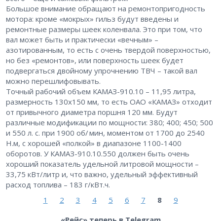
Большое внимание обращают на ремонтопригодность
мотора: кроме «мокрых» гильз будут введены и
ремонтные размеры шеек коленвала. Это при том, что
вал может быть и практически «вечным» –
азотированным, то есть с очень твердой поверхностью,
но без «ремонтов», или поверхность шеек будет
подвергаться двойному упрочнению ТВЧ – такой вал
можно перешлифовывать.
Точный рабочий объем КАМАЗ-910.10 – 11,95 литра,
размерность 130х150 мм, то есть ОАО «КАМАЗ» отходит
от привычного диаметра поршня 120 мм. Будут
различные модификации по мощности: 380; 400; 450; 500
и 550 л. с. при 1900 об/ мин, моментом от 1700 до 2540
Н.м, с хорошей «полкой» в диапазоне 1100-1400
оборотов. У КАМАЗ-910.10.550 должен быть очень
хороший показатель удельной литровой мощности –
33,75 кВт/литр и, что важно, удельный эффективный
расход топлива – 183 г/кВт.ч.
1
2
3
4
5
6
7
8
9
«Рейс» теперь в Telegram