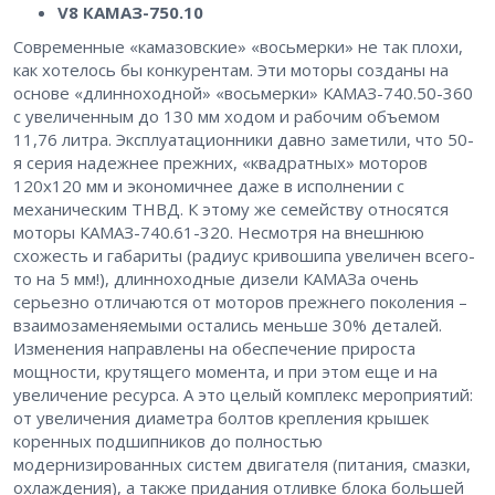
V8 КАМАЗ-750.10
Современные «камазовские» «восьмерки» не так плохи,
как хотелось бы конкурентам. Эти моторы созданы на
основе «длинноходной» «восьмерки» КАМАЗ-740.50-360
с увеличенным до 130 мм ходом и рабочим объемом
11,76 литра. Эксплуатационники давно заметили, что 50-
я серия надежнее прежних, «квадратных» моторов
120х120 мм и экономичнее даже в исполнении с
механическим ТНВД. К этому же семейству относятся
моторы КАМАЗ-740.61-320. Несмотря на внешнюю
схожесть и габариты (радиус кривошипа увеличен всего-
то на 5 мм!), длинноходные дизели КАМАЗа очень
серьезно отличаются от моторов прежнего поколения –
взаимозаменяемыми остались меньше 30% деталей.
Изменения направлены на обеспечение прироста
мощности, крутящего момента, и при этом еще и на
увеличение ресурса. А это целый комплекс мероприятий:
от увеличения диаметра болтов крепления крышек
коренных подшипников до полностью
модернизированных систем двигателя (питания, смазки,
охлаждения), а также придания отливке блока большей