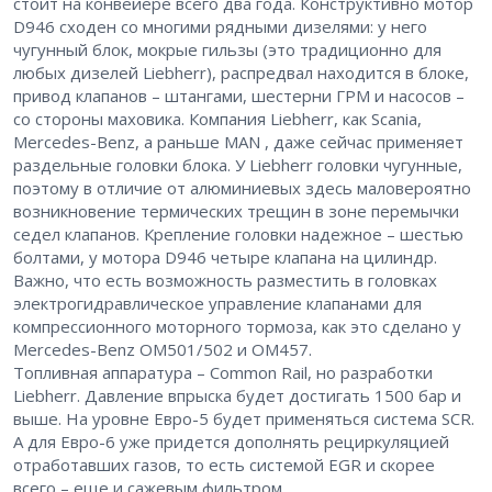
стоит на конвейере всего два года. Конструктивно мотор
D946 сходен со многими рядными дизелями: у него
чугунный блок, мокрые гильзы (это традиционно для
любых дизелей Liebherr), распредвал находится в блоке,
привод клапанов – штангами, шестерни ГРМ и насосов –
со стороны маховика. Компания Liebherr, как Scania,
Mercedes-Benz, а раньше MAN , даже сейчас применяет
раздельные головки блока. У Liebherr головки чугунные,
поэтому в отличие от алюминиевых здесь маловероятно
возникновение термических трещин в зоне перемычки
седел клапанов. Крепление головки надежное – шестью
болтами, у мотора D946 четыре клапана на цилиндр.
Важно, что есть возможность разместить в головках
электрогидравлическое управление клапанами для
компрессионного моторного тормоза, как это сделано у
Mercedes-Benz ОМ501/502 и ОМ457.
Топливная аппаратура – Common Rail, но разработки
Liebherr. Давление впрыска будет достигать 1500 бар и
выше. На уровне Евро-5 будет применяться система SCR.
А для Евро-6 уже придется дополнять рециркуляцией
отработавших газов, то есть системой EGR и скорее
всего – еще и сажевым фильтром.