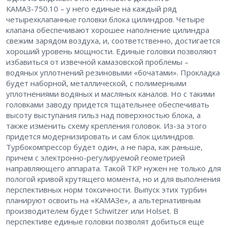
КАМАЗ-750.10 – у него единые на каждый ряд
четырехклапанные головки блока цилиндров. Четыре
клапана обеспечивают хорошее наполнение цилиндра
свежим зарядом воздуха, и, соответственно, достигается
хороший уровень мощности. Единые головки позволяют
избавиться от извечной камазовской проблемы –
водяных уплотнений резиновыми «бочатами». Прокладка
будет наборной, металлической, с полимерными
уплотнениями водяных и масляных каналов. Но с такими
головками заводу придется тщательнее обеспечивать
высоту выступания гильз над поверхностью блока, а
также изменить схему крепления головок. Из-за этого
придется модернизировать и сам блок цилиндров.
Турбокомпрессор будет один, а не пара, как раньше,
причем с электронно-регулируемой геометрией
направляющего аппарата. Такой ТКР нужен не только для
пологой кривой крутящего момента, но и для выполнения
перспективных норм токсичности. Выпуск этих турбин
планируют освоить на «КАМАЗе», а альтернативным
производителем будет Schwitzer или Holset. В
перспективе единые головки позволят добиться еще