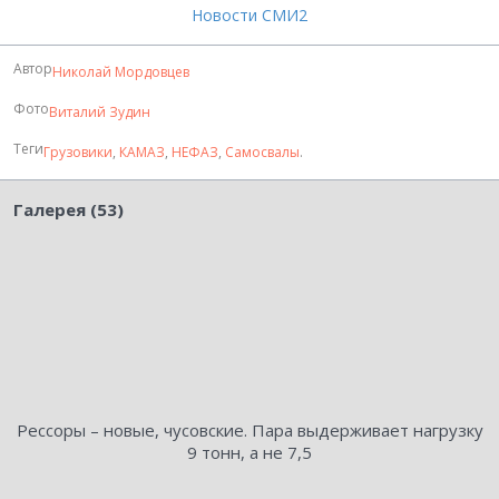
Новости СМИ2
Автор
Николай Мордовцев
Фото
Виталий Зудин
Теги
Грузовики
,
КАМАЗ
,
НЕФАЗ
,
Самосвалы
.
Галерея (53)
Рессоры – новые, чусовские. Пара выдерживает нагрузку
9 тонн, а не 7,5