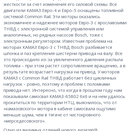
жесткости за счет изменения его силовой схемы. Все
двигатели КАМАЗ Евро-4 и Евро-5 оснащены топливной
системой Сommon Rail. Эти моторы оказались
экономичнее и надежнее моторов Евро-3 с ярославскими
ТНВД с электронной системой управления или
аналогичных, но рядных насосов Bosch, тоже с
электронным регулятором. Известная проблема на
моторах КАМАЗ Евро-3 с ТНВД Bosch: разбивается
шпонка и паз крепления шестерни привода на валу. Все
это происходило из-за увеличенного давления распыла
топлива – при этом растет сопротивление вращению, а в
результате возрастает нагрузка на привод. У моторов
КАМАЗ с Сommon Rail ТНВД работает без цикличных
нагрузок – ровно, поэтому и проблем с поломками
привода нет. Интересно, что когда в прошлом году нам
показывали самосвал КАМАЗ-65802 6х6 и на нем удалось
прокатиться по территории НТЦ, выяснилось, что от
«камазовского» мотора в кабине самосвала ощутимо
меньше шума, чем в тягаче от чистокровного
«мерседесовского».
Одно из видимых отличий нового дизеляV8