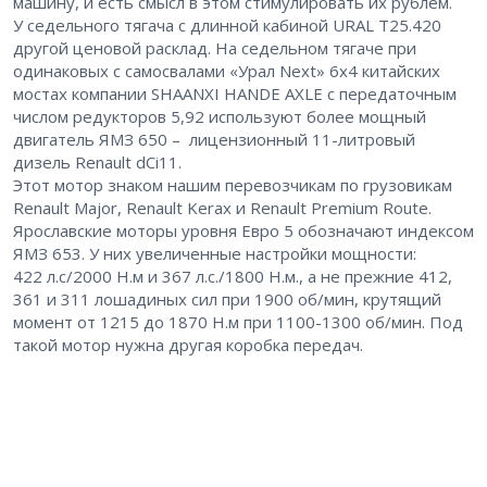
машину, и есть смысл в этом стимулировать их рублем.
У седельного тягача с длинной кабиной URAL Т25.420
другой ценовой расклад. На седельном тягаче при
одинаковых с самосвалами «Урал Next» 6х4 китайских
мостах компании SHAANXI HANDE AXLE с передаточным
числом редукторов 5,92 используют более мощный
двигатель ЯМЗ 650 – ​ лицензионный 11-литровый
дизель Renault dCi11.
Этот мотор знаком нашим перевозчикам по грузовикам
Renault Major, Renault Kerax и Renault Premium Route.
Ярославские моторы уровня Евро 5 обозначают индексом
ЯМЗ 653. У них увеличенные настройки мощности:
422 л.с/2000 Н.м и 367 л.с./1800 Н.м., а не прежние 412,
361 и 311 лошадиных сил при 1900 об/мин, крутящий
момент от 1215 до 1870 Н.м при 1100-1300 об/мин. Под
такой мотор нужна другая коробка передач.