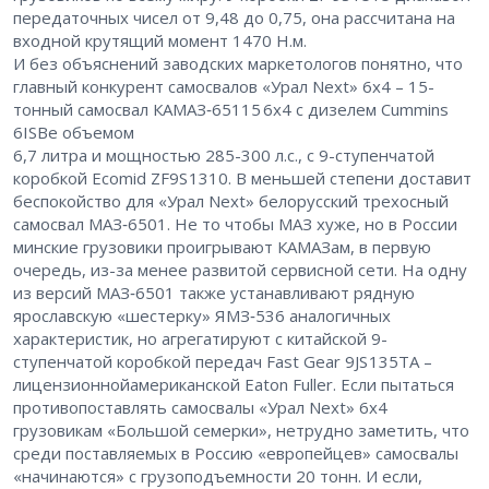
передаточных чисел от 9,48 до 0,75, она рассчитана на
входной крутящий момент 1470 Н.м.
И без объяснений заводских маркетологов понятно, что
главный конкурент самосвалов «Урал Next» 6х4 – ​15-
тонный самосвал КАМАЗ‑65115 6х4 с дизелем Cummins
6ISBe объемом
6,7 литра и мощностью 285-300 л.с., с 9-ступенчатой
коробкой Ecomid ZF9S 1310. В меньшей степени доставит
беспокойство для «Урал Next» белорусский трехосный
самосвал МАЗ‑6501. Не то чтобы МАЗ хуже, но в России
минские грузовики проигрывают КАМАЗам, в первую
очередь, из-за менее развитой сервисной сети. На одну
из версий МАЗ‑6501 также устанавливают рядную
ярославскую «шестерку» ЯМЗ‑536 аналогичных
характеристик, но агрегатируют с китайской 9-
ступенчатой коробкой передач Fast Gear 9JS 135TA – ​
лицензионнойамериканской Eaton Fuller. Если пытаться
противопоставлять самосвалы «Урал Next» 6х4
грузовикам «Большой семерки», нетрудно заметить, что ​
среди поставляемых в Россию «европейцев» самосвалы
«начинаются» с грузоподъемности 20 тонн. И если,