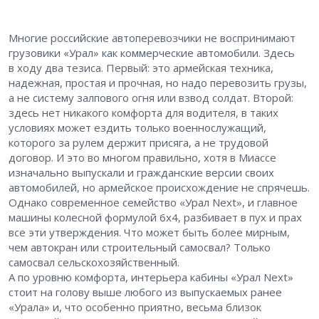
Многие российские автоперевозчики не воспринимают
грузовики «Урал» как коммерческие автомобили. Здесь
в ходу два тезиса. Первый: ​это армейская техника,
надежная, простая и прочная, но надо перевозить грузы,
а не систему залпового огня или взвод солдат. Второй: ​
здесь нет никакого комфорта для водителя, в таких
условиях может ездить только военнослужащий,
которого за рулем держит присяга, а не трудовой
договор. И это во многом правильно, хотя в Миассе
изначально выпускали и гражданские версии своих
автомобилей, но армейское происхождение ​не спрячешь.
Однако современное семейство «Урал Next», и главное ​
машины колесной формулой 6х4, разбивает в пух и прах
все эти утверждения. Что может быть более мирным,
чем автокран или строительный самосвал? Только
самосвал сельскохозяйственный.
А по уровню комфорта, интерьера кабины «Урал Next»
стоит на голову выше любого из выпускаемых ранее
«Урала» и, что особенно приятно, ​весьма близок