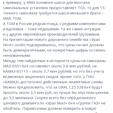
к примеру, у MAN основное шасси для монтажа
самосвальных установок предоставляет TGS, то для 15-
тонного самосвала требуется шасси меньшего брата – ​
MAN TGM.
А TGM в России редкая птица, с редкими компонентами
и вдобавок – ​тоже недешевая. Та же самая ситуация
и у других европейских производителей грузовиков.
На презентации нового дорожного семейства «Урал
Next» особо подчеркивалось, что цены на них должны
быть демократичными, но конкретные цифры остались
неназванными.
Между тем найденные в интернете цены на самосвалы
МАЗ‑6501 6х4 составляют около 3,6 млн рублей, на
КАМАЗ‑65115 – ​около 3,7 млн рублей, но это без учета
возможных акционных скидок. Кроме того, у ПАО
«КАМАЗ» достаточно действенные лизинговые схемы.
Можно предположить, что за URAL C 25.328 6х4 будут
просить около 3,5 млн руб, но лучше бы опустили ценник
до 3,3 миллиона. Скорее всего без определенного
ценового демпинга по «Урал Next» 6х4 «Группе ГАЗ» не
обойтись. Перевозчики должны поверить в новую