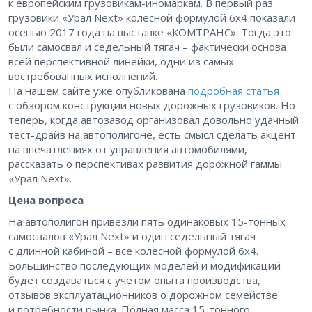
к европейским грузовикам-иномаркам. В первый раз
грузовики «Урал Next» колесной формулой 6х4 показали
осенью 2017 года на выставке «КОМТРАНС». Тогда это
были самосвал и седельный тягач – ​фактически основа
всей перспективной линейки, одни из самых
востребованных исполнений.
На нашем сайте уже опубликована
подробная статья
с обзором конструкции новых дорожных грузовиков. Но
теперь, когда автозавод организовал довольно удачный
тест-драйв на автополигоне, есть смысл сделать акцент
на впечатлениях от управления автомобилями,
рассказать о перспективах развития дорожной гаммы
«Урал Next».
Цена вопроса
На автополигон привезли пять одинаковых 15-тонных
самосвалов «Урал Next» и один седельный тягач
с длинной кабиной – ​все колесной формулой 6х4.
Большинство последующих моделей и модификаций
будет создаваться с учетом опыта производства,
отзывов эксплуатационников о дорожном семействе
и потребности рынка. Полная масса 15-тонного