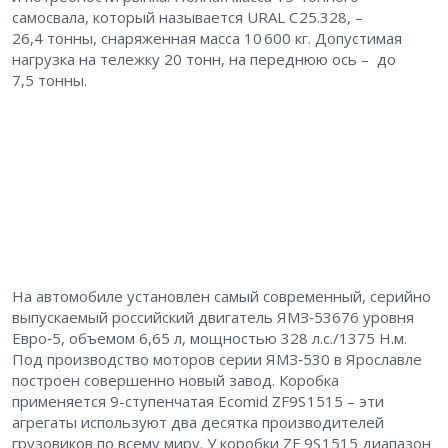
самосвала, который называется URAL C 25.328, – ​
26,4 тонны, снаряженная масса ​10 600 кг. Допустимая
нагрузка на тележку ​20 тонн, на переднюю ось – ​ до
7,5 тонны.
На автомобиле установлен самый современный, серийно
выпускаемый российский двигатель ЯМЗ‑53676 уровня
Евро‑5, объемом 6,65 л, мощностью 328 л.с./1375 Н.м.
Под производство моторов серии ЯМЗ‑530 в Ярославле
построен совершенно новый завод. Коробка
применяется 9-ступенчатая Ecomid ZF9S 1515 – ​эти
агрегаты используют два десятка производителей
грузовиков по всему миру. У коробки ZF 9S 1515 диапазон