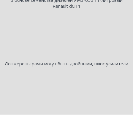
В основе семейства дизелей ЯМЗ-650 11-литровый
Renault dCi11
Лонжероны рамы могут быть двойными, плюс усилители