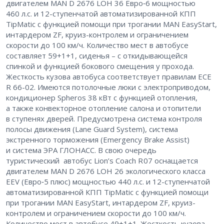
двигателем MAN D 2676 LOH 36 Евро‑6 мощностью
460 л.с. и 12-ступенчатой автоматизированной КПП
TipMatic с функцией помощи при трогании MAN EasyStart,
интардером ZF, круиз-контролем и ограничением
скорости до 100 км/ч. Количество мест в автобусе
составляет 59+1+1, сиденья – ​с откидывающейся
спинкой и функцией бокового смещения у прохода.
Жесткость кузова автобуса соответствует правилам ECE
R 66-02. Имеются потолочные люки с электроприводом,
кондиционер Spheros 38 кВт с функцией отопления,
а также конвекторное отопление салона и отопители
в ступенях дверей. Предусмотрена система контроля
полосы движения (Lane Guard System), система
экстренного торможения (Emergency Brake Assist)
и система ЭРА ГЛОНАСС. В свою очередь
туристический автобус Lion’s Coach R 07 оснащается
двигателем MAN D 2676 LOH 26 экологического класса
EEV (Евро‑5 плюс) мощностью 440 л.с. и 12-ступенчатой
автоматизированной КПП TipMatic с функцией помощи
при трогании MAN EasyStart, интардером ZF, круиз-
контролем и ограничением скорости до 100 км/ч.
Количество мест в автобусе ​49+1+1. Жесткость кузова