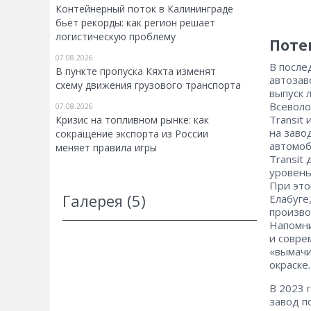
Контейнерный поток в Калининграде
бьет рекорды: как регион решает
логистическую проблему
Поте
07.08.2026
В после
В пункте пропуска Кяхта изменят
автозав
схему движения грузового транспорта
выпуск 
Всеволо
07.08.2026
Transit
Кризис на топливном рынке: как
на заво
сокращение экспорта из России
автомоб
меняет правила игры
Transit
уровень
При это
Галерея (5)
Елабуге
произво
Напомни
и совре
«вымачи
окраске
В 2023 
завод п