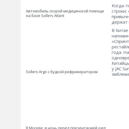
Когда-т
строки:
Автомобиль скорой медицинской помощи
на базе Sollers Atlant
привычн
держат 
В Китае
напомин
«Спринт
рестайл
года. Н
одновре
Китайцы
у JAC S
Sollers Argo с будкой-рефрижератором
эмблема
В Москве, в ночь перед презентацией шел