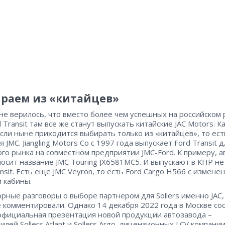
раем из «китайцев»
не верилось, что вместо более чем успешных на российском
 Transit там все же станут выпускать китайские JAC Motors. К
если ныне приходится выбирать только из «китайцев», то ест
 JMC. Jiangling Motors Co с 1997 года выпускает Ford Transit д
ого рынка на совместном предприятии JMC-Ford. К примеру, а
 носит название JMC Touring JX6581MC5. И выпускают в КНР не
ansit. Есть еще JMC Veyron, то есть Ford Cargo Н566 с измене
 кабины.
рные разговоры о выборе партнером для Sollers именно JAC,
е комментировали. Однако 14 декабря 2022 года в Москве со
официальная презентация новой продукции автозавода –
лей Sollers Atlant и Sollers Argo, лицензионных LCV компании