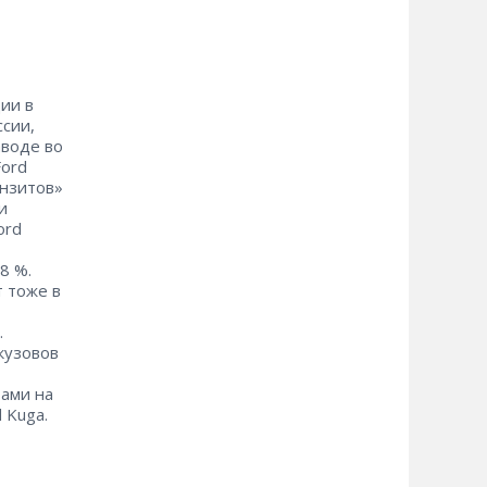
ии в
ссии,
аводе во
Ford
анзитов»
и
ord
8 %.
т тоже в
.
кузовов
тами на
 Kuga.