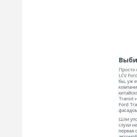
Выби
Просто 
LCV Ford
бы, уж 
компания
китайск
Transit
Ford Tr
фасадом
Шли упо
слухи н
первая 
автомоби