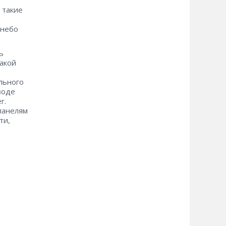
 такие
 небо
ь
такой
ельного
воде
r.
 панелям
ти,