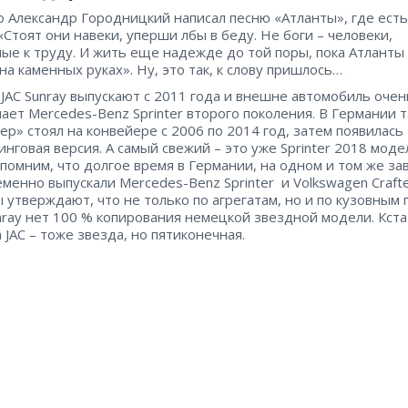
о Александр Городницкий написал песню «Атланты», где есть
 «Стоят они навеки, уперши лбы в беду. Не боги – человеки,
ые к труду. И жить еще надежде до той поры, пока Атланты
на каменных руках». Ну, это так, к слову пришлось…
 JAC Sunray выпускают с 2011 года и внешне автомобиль очен
ает Mercedes-Benz Sprinter второго поколения. В Германии 
ер» стоял на конвейере с 2006 по 2014 год, затем появилась
инговая версия. А самый свежий – это уже Sprinter 2018 мод
апомним, что долгое время в Германии, на одном и том же за
менно выпускали Mercedes-Benz Sprinter и Volkswagen Crafte
 утверждают, что не только по агрегатам, но и по кузовным
unray нет 100 % копирования немецкой звездной модели. Кста
 JAC – тоже звезда, но пятиконечная.