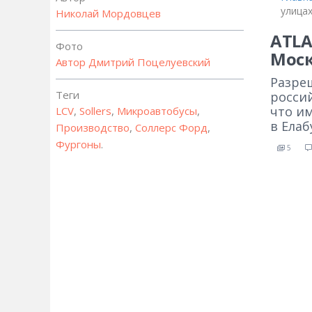
улица
Николай Мордовцев
ATLA
Фото
Мос
Автор
Дмитрий Поцелуевский
Разре
Теги
росси
что им
LCV
,
Sollers
,
Микроавтобусы
,
в Елаб
Производство
,
Соллерс Форд
,
Фургоны
.
5