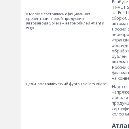
Елабуге
TI-VCT 
на Ford 
В Москве состоялась официальная
сборки.
презентация новой продукции
автозавода Sollers – автомобилей Atlant и
автомат
Argo
России 
перепро
«транзи
оборудо
обработ
рублей.
автомат
России 
флагман
на конве
Цельнометаллический фургон Sollers Atlant
Надо от
напряже
довольн
продукц
сертифи
колесны
Атла