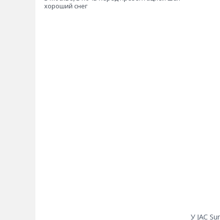
хороший снег
У JAC Su