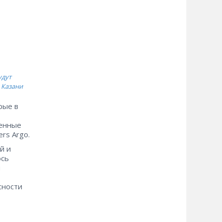
удут
 Казани
рые в
ленные
ers Argo.
й и
ось
й
сности