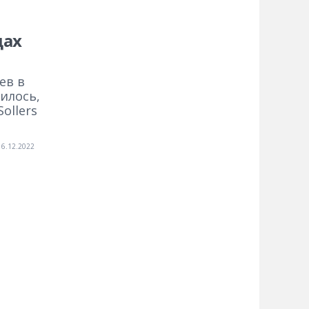
цах
ев в
илось,
ollers
16.12.2022