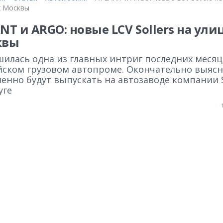
х Москвы
NT и ARGO: новые LCV Sollers на ули
квы
шилась одна из главных интриг последних месяц
йском грузовом автопроме. Окончательно выясн
енно будут выпускать на автозаводе компании S
уге