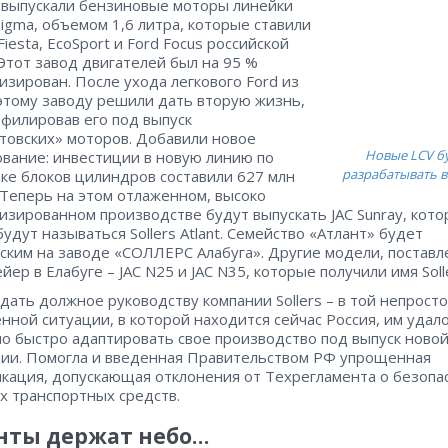
 выпускали бензиновые моторы линейки
Sigma, объемом 1,6 литра, которые ставили
Fiesta, EcoSport и Ford Focus российской
 Этот завод двигателей был на 95 %
изирован. После ухода легкового Ford из
этому заводу решили дать вторую жизнь,
филировав его под выпуск
товских» моторов. Добавили новое
Новые LCV б
вание: инвестиции в новую линию по
разрабатывать в
ке блоков цилиндров составили 627 млн
 Теперь на этом отлаженном, высоко
изированном производстве будут выпускать JAC Sunray, кото
будут называться Sollers Atlant. Семейство «Атлант» будет
ским на заводе «СОЛЛЕРС Алабуга». Другие модели, постав
йер в Елабуге – JAC N25 и JAC N35, которые получили имя Soll
дать должное руководству компании Sollers – в той непросто
нной ситуации, в которой находится сейчас Россия, им удал
о быстро адаптировать свое производство под выпуск ново
ии. Помогла и введенная Правительством РФ упрощенная
кация, допускающая отклонения от Техрегламента о безопа
х транспортных средств.
нты держат небо…