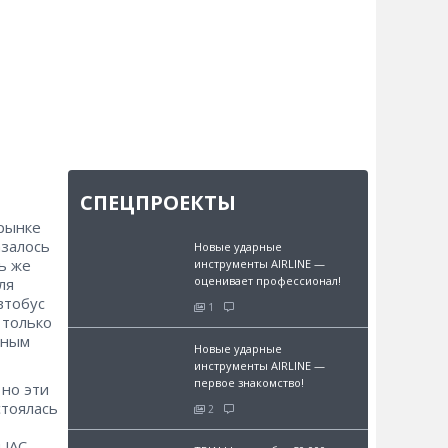
СПЕЦПРОЕКТЫ
 рынке
азалось
Новые ударные
ь же
инструменты AIRLINE —
оценивает профессионал!
ля
втобус
1
 только
нным
Новые ударные
инструменты AIRLINE —
первое знакомство!
 но эти
стоялась
2
 JAC