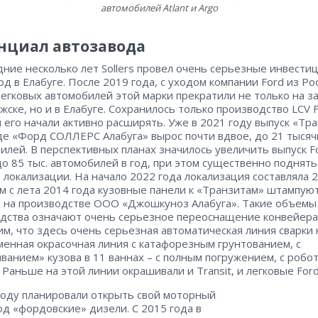
автомобилей Atlant и Argo
нциал автозавода
дние несколько лет Sollers провел очень серьезные инвестиц
од в Елабуге. После 2019 года, с уходом компании Ford из Ро
легковых автомобилей этой марки прекратили не только на з
жске, но и в Елабуге. Сохранилось только производство LCV 
 и его начали активно расширять. Уже в 2021 году выпуск «Тр
де «Форд СОЛЛЕРС Алабуга» вырос почти вдвое, до 21 тысяч
илей. В перспективных планах значилось увеличить выпуск F
 до 85 тыс. автомобилей в год, при этом существенно поднять
 локализации. На начало 2022 года локализация составляла 2
м с лета 2014 года кузовные панели к «Транзитам» штампую
, на производстве ООО «Джошкуноз Алабуга». Такие объемы
дства означают очень серьезное переоснащение конвейера
м, что здесь очень серьезная автоматическая линия сварки 
менная окрасочная линия с катафорезным грунтованием, с
ванием» кузова в 11 ваннах – с полным погружением, с робо
. Раньше на этой линии окрашивали и Transit, и легковые Ford
году планировали открыть свой моторный
од «фордовские» дизели. С 2015 года в