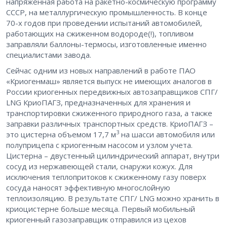
напряженная работа на ракетно-космическую программу
СССР, на металлургическую промышленность. В конце
70-х годов при проведении испытаний автомобилей,
работающих на сжиженном водороде(!), топливом
заправляли баллоны-термосы, изготовленные именно
специалистами завода.
Сейчас одним из новых направлений в работе ПАО
«Криогенмаш» является выпуск не имеющих аналогов в
России криогенных передвижных автозаправщиков СПГ/
LNG КриоПАГЗ, предназначенных для хранения и
транспортировки сжиженного природного газа, а также
заправки различных транспортных средств. КриоПАГЗ –
3
это цистерна объемом 17,7 м
на шасси автомобиля или
полуприцепа с криогенным насосом и узлом учета.
Цистерна – двустенный цилиндрический аппарат, внутри
сосуд из нержавеющей стали, снаружи кожух. Для
исключения теплопритоков к сжиженному газу поверх
сосуда наносят эффективную многослойную
теплоизоляцию. В результате СПГ/ LNG можно хранить в
криоцистерне больше месяца. Первый мобильный
криогенный газозаправщик отправился из цехов