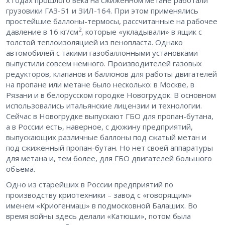
грузовики ГАЗ-51 и ЗИЛ-164. При этом применялись
простейшие баллоны-термосы, рассчитанные на рабочее
2
давление в 16 кг/см
, которые «укладывали» в ящик с
толстой теплоизоляцией из пенопласта. Однако
автомобилей с такими газобаллонными установками
выпустили совсем немного. Производителей газовых
редукторов, клапанов и баллонов для работы двигателей
на пропане или метане было несколько: в Москве, в
Рязани и в белорусском городке Новогрудок. В основном
использовались итальянские лицензии и технологии.
Сейчас в Новогрудке выпускают ГБО для пропан-бутана,
а в России есть, наверное, с дюжину предприятий,
выпускающих различные баллоны под сжатый метан и
под сжиженный пропан-бутан. Но нет своей аппаратуры
для метана и, тем более, для ГБО двигателей большого
объема.
Одно из старейших в России предприятий по
производству криотехники – завод с «говорящим»
именем «Криогенмаш» в подмосковной Балаших. Во
время войны здесь делали «Катюши», потом была