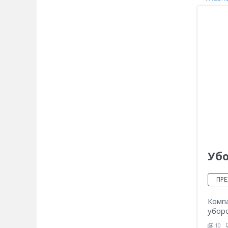
Убо
ПРЕ
Комп
убор
10