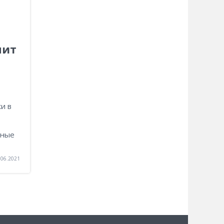
нит
и в
сные
.06.2021