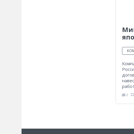
Мин
япо
КО
Комп
Росси
дого
наве
рабо
2