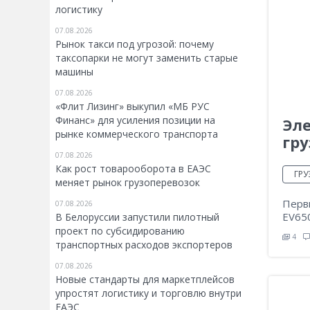
логистику
07.08.2026
Рынок такси под угрозой: почему
таксопарки не могут заменить старые
машины
07.08.2026
«Флит Лизинг» выкупил «МБ РУС
Финанс» для усиления позиции на
Эле
рынке коммерческого транспорта
гру
07.08.2026
Как рост товарооборота в ЕАЭС
ГР
меняет рынок грузоперевозок
Первы
07.08.2026
EV65
В Белоруссии запустили пилотный
проект по субсидированию
4
транспортных расходов экспортеров
07.08.2026
Новые стандарты для маркетплейсов
упростят логистику и торговлю внутри
ЕАЭС