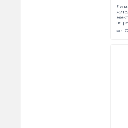
Легк
жите
элект
встре
3