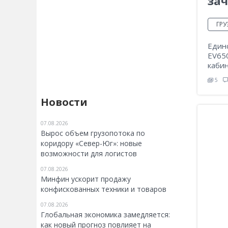
за
ГР
Един
EV650
каби
5
Новости
07.08.2026
Вырос объем грузопотока по
коридору «Север-Юг»: новые
возможности для логистов
07.08.2026
Минфин ускорит продажу
конфискованных техники и товаров
07.08.2026
Глобальная экономика замедляется:
как новый прогноз повлияет на