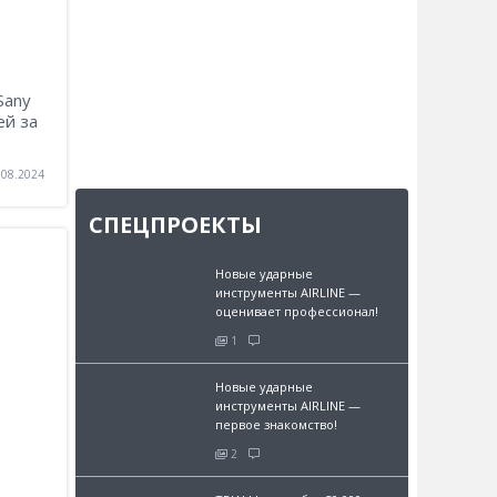
Sany
ей за
.08.2024
СПЕЦПРОЕКТЫ
Новые ударные
инструменты AIRLINE —
оценивает профессионал!
1
Новые ударные
инструменты AIRLINE —
первое знакомство!
2