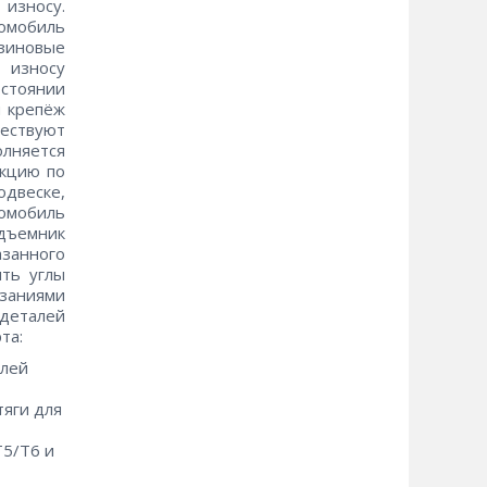
 износу.
томобиль
езиновые
 износу
остоянии
и крепёж
ществуют
лняется
укцию по
одвеске,
омобиль
дъемник
занного
ть углы
заниями
 деталей
рта:
елей
тяги для
T5/T6 и