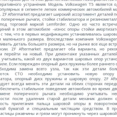
еративного устранения. Модель Volkswagen T5 является 
опулярных в сегменте легких коммерческих автомобилей м
н. ZF Aftermarket предлагает широкий ассортимент деталей п
 поперечные рычаги, стойки стабилизатора и резинометал
 под торговой маркой Lemförder. Одно из часто встреч
ений в этом автомобиле –износ опоры стойки амортизат
 с тем, что в первых модификациях устанавливалась шаров
 маленького размера. Впоследствии компания Volkswage
ливать деталь большего размера, но на рынке все еще вст
рсии. ZF Aftermarket предлагает оба варианта, но реко
ам перейти на новый. При демонтаже указанных деталей
 учитывать, какой из двух вариантов шаровых опор устан
иле. Если поврежден опорный диск пружины более раннего 
бходима замена всего узла, так как эти детали бо
аются. СТО необходимо установить новую опору
затора, опорный диск пружины и шаровую опору. ZF Afte
дует всегда менять эти детали на обеих сторонах перед
беспечить стабильное поведение автомобиля во время д
мене поперечного рычага необходимо учитывать не
ности: после удаления старой детали механик должен о
ность прилегания пальца шаровой опоры в поворотном
ной бумагой и специальным чистящим средством. В пр
частицы ржавчины и грязи могут проникнуть через шаровой