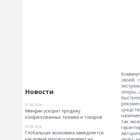
Коммерч
своей 
экстре
Новости
опоры, 
быстре
рекомен
07.08.2026
средств
Минфин ускорит продажу
наличие
конфискованных техники и товаров
так мож
гарант
07.08.2026
Глобальная экономика замедляется:
Автори
люфт-де
как новый прогноз повлияет на