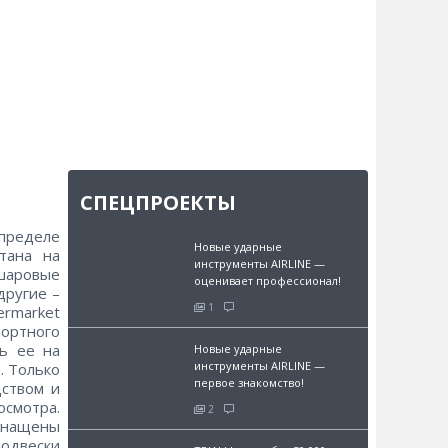
СПЕЦПРОЕКТЫ
 пределе
Новые ударные
тана на
инструменты AIRLINE —
шаровые
оценивает профессионал!
другие –
1
rmarket
портного
ть ее на
Новые ударные
инструменты AIRLINE —
. Только
первое знакомство!
дством и
смотра.
2
снащены
подвески