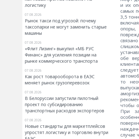
и их оп
логистику
самых п
07.08.2026
3,5 тон
Рынок такси под угрозой: почему
включая
таксопарки не могут заменить старые
опоры,
машины
поврежд
связано
07.08.2026
слишком
«Флит Лизинг» выкупил «МБ РУС
устанав
Финанс» для усиления позиции на
обе ве
рынке коммерческого транспорта
клиент
следует
07.08.2026
автомоб
Как рост товарооборота в ЕАЭС
то нео
меняет рынок грузоперевозок
выпуск
07.08.2026
аморти
В Белоруссии запустили пилотный
рекомен
проект по субсидированию
чтобы о
транспортных расходов экспортеров
При за
особен
07.08.2026
поверх
Новые стандарты для маркетплейсов
наждач
упростят логистику и торговлю внутри
случае 
ЕАЭС