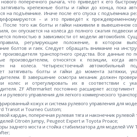
нового поперечного рычага, что приведет к его быстрому
затягивать крепежные болты и гайки до конца, пока ав
ся на подъёмнике. Иначе после его спуска с подъёмника р
деформируются – и это приведёт к преждевременному
. После того как болты и гайки наживили в вывешенном с
иля, он опускается на колёса до полного сжатия подвески 
ается полностью в зависимости от модели автомобиля. Су
правила, регулирующие положение, в котором выпо
ание болтов и гаек. Следует обращать внимание на инстр
 производителя транспортного средства. Все данные по п
ные производителем, относятся к позиции, когда авт
лен на колеса. Четырехстоечный автомобильный по
яет затягивать болты и гайки до момента затяжки, ука
одителем. В завершение осмотра механик должен провери
вки колес и отрегулировать их в соответствии с ука
дителя. ZF Aftermarket постоянно расширяет ассортимент
и и рулевого управления для легкого коммерческого транспо
фрированный кожух и система рулевого управления для мод
rd Transit и Tourneo Custom;
евой кардан, поперечная рулевая тяга и наконечник рулевой 
делей Citroën Jumpy, Peugeot Expert и Toyota Proace;
оры заднего моста и стойка стабилизатора для моделей VW 
fter;