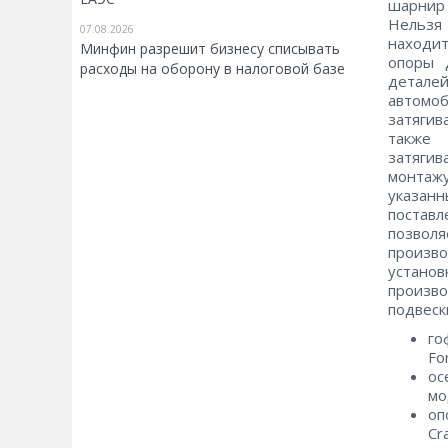
шарнир 
Нельзя 
07.08.2026
находит
Минфин разрешит бизнесу списывать
опоры 
расходы на оборону в налоговой базе
деталей
автомоб
затягив
также 
затягив
монтажу
указан
постав
позвол
произв
устано
произво
подвеск
го
Fo
ос
мо
оп
Cra