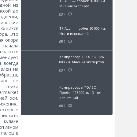
TRIALLI — пробег 50 000 км.
одной из
Мнение эксперта
ассой до
2
одвески,
лические
ающихся
TRIALLI — пробег 50 000 км.
ора. Это
Итоги испытаний
ая опора
2
n начала
речаются
мендует
Компрессоры ТОЛВО. 126
000 км. Мнения экспертов
 всегда
овлен на
1
образца,
льше не
 стойки
Компрессоры ТОЛВО.
rmarket
Пробег 126 000 км. Отчет
ней оси,
испытаний
вижения.
1
которые
чистить
 кулаке
отивном
 палец в