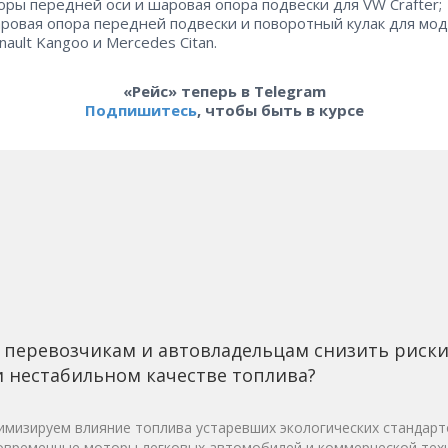
оры передней оси и шаровая опора подвески для VW Crafter;
ровая опора передней подвески и поворотный кулак для мо
nault Kangoo и Mercedes Citan.
«Рейс» теперь в Telegram
Подпишитесь
, чтобы быть в курсе
 перевозчикам и автовладельцам снизить риск
 нестабильном качестве топлива?
мизируем влияние топлива устаревших экологических стандарт
овременные моторы легковых автомобилей и коммерческой техн