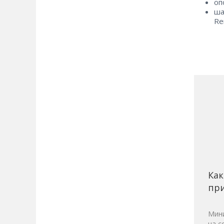
оп
ша
Re
Как
при
Мини
на с