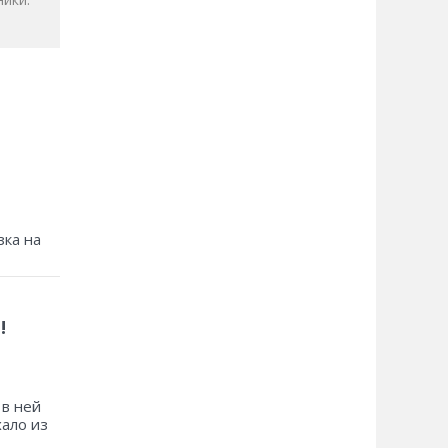
зка на
!
 в ней
хало из