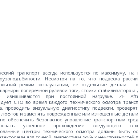
еский транспорт всегда используется по максимуму, на
грузоподъёмности. Несмотря на то, что подвеска рассчи
мальный режим эксплуатации, ее отдельные детали – 
шарниры поперечной рулевой тяги, стойки стабилизатора и 
е изнашиваются при постоянной нагрузке. ZF Afte
дует СТО во время каждого технического осмотра транс
а, проводить визуальную диагностику подвески, проверя
 люфтов и заменять поврежденные или изношенные детали
но обеспечить безопасное управление транспортным сре
ировать успешное прохождение следующего техо
зованные центры технического осмотра должны быть о
текторами для точной диагностики любых неисправностей 