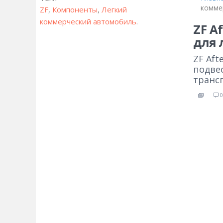
комме
ZF
,
Компоненты
,
Легкий
коммерческий автомобиль
.
ZF A
для 
ZF Af
подве
транс
0