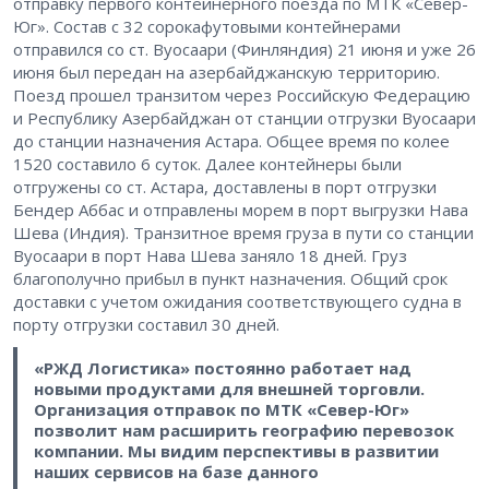
отправку первого контейнерного поезда по МТК «Север-
Юг». Состав с 32 сорокафутовыми контейнерами
отправился со ст. Вуосаари (Финляндия) 21 июня и уже 26
июня был передан на азербайджанскую территорию.
Поезд прошел транзитом через Российскую Федерацию
и Республику Азербайджан от станции отгрузки Вуосаари
до станции назначения Астара. Общее время по колее
1520 составило 6 суток. Далее контейнеры были
отгружены со ст. Астара, доставлены в порт отгрузки
Бендер Аббас и отправлены морем в порт выгрузки Нава
Шева (Индия). Транзитное время груза в пути со станции
Вуосаари в порт Нава Шева заняло 18 дней. Груз
благополучно прибыл в пункт назначения. Общий срок
доставки с учетом ожидания соответствующего судна в
порту отгрузки составил 30 дней.
«РЖД Логистика» постоянно работает над
новыми продуктами для внешней торговли.
Организация отправок по МТК «Север-Юг»
позволит нам расширить географию перевозок
компании. Мы видим перспективы в развитии
наших сервисов на базе данного