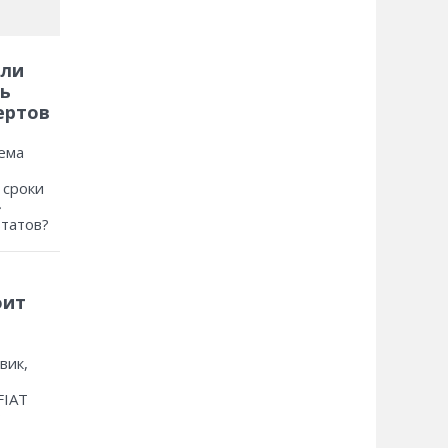
 ли
ь
ертов
ема
 сроки
»
ьтатов?
оит
вик,
FIAT
?