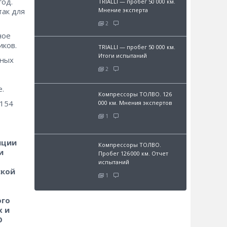
год.
TRIALLI — пробег 50 000 км.
так для
Мнение эксперта
2
ное
иков.
TRIALLI — пробег 50 000 км.
Итоги испытаний
нных
2
е.
Компрессоры ТОЛВО. 126
 154
000 км. Мнения экспертов
1
иции
Компрессоры ТОЛВО.
и
Пробег 126 000 км. Отчет
испытаний
ской
1
ого
х и
О