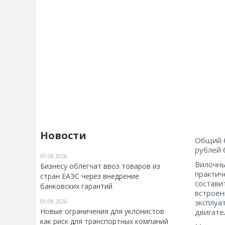
Новости
Общий б
рублей 
05.08.2026
Вилочны
Бизнесу облегчат ввоз товаров из
практич
стран ЕАЭС через внедрение
состави
банковских гарантий
встроен
эксплуа
05.08.2026
Новые ограничения для уклонистов
двигате
как риск для транспортных компаний