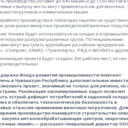
ь производства составит до 840 машин и до 1350 мостов в 
емые к выпуску мосты могут применяться как для вилочных, 
ьных погрузчиков и коммунальных машин.
серийного производства в Чебоксарах нацелен на существен
е доли рынка импортных производителей вилочных погрузч
ая техника будет использоваться на складах и в промышле
ля погрузки-разгрузки различных грузов. Потенциальными
ками могут выступить крупнейшие российские предприятия:
», «Газпром», КАМАЗ, «Транснефть», РЖД и АвтоВАЗ и други
реализации проекта будет создано 360 рабочих мест, из них
роизводительных.
держка Фонда развития промышленности поможет
лечь в Чувашскую Республику дополнительные инвест
ализовать проект, значимый не только для региона, но 
 страны. Реализация запланированных задач позволит
ыть острый дефицит потребителей в надежной склад
ике и обеспечить технологическую безопасность в
евых отраслях применения вилочных погрузчиков. Для
ирения производства планируется строительство нов
, закупка металлообрабатывающих центров, сварочны
сочных линий»,— рассказал генеральный директор ОО