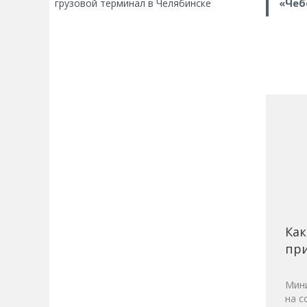
«Чеб
грузовой терминал в Челябинске
Как
при
Мини
на с