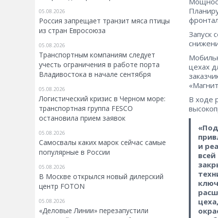
Мощност
Планиру
05.08.2026
фронтал
Россия запрещает транзит мяса птицы
из стран Евросоюза
Запуск 
снижени
05.08.2026
Транспортным компаниям следует
Мобильн
учесть ограничения в работе порта
цехах д
Владивостока в начале сентября
заказчи
«Магнит
05.08.2026
Логистический кризис в Черном море:
В ходе 
транспортная группа FESCO
высокоп
остановила прием заявок
«Под
05.08.2026
прив
Самосвалы каких марок сейчас самые
и ре
популярные в России
всей
закр
05.08.2026
техн
В Москве открылся новый дилерский
ключ
центр FOTON
расш
цеха
05.08.2026
«Деловые Линии» перезапустили
окра