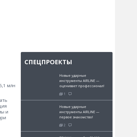
СПЕЦПРОЕКТЫ
Новые ударные
инструменты AIRLINE —
5,1 млн
оценивает профессионал!
1
ать
ция
Новые ударные
мы и
инструменты AIRLINE —
при
первое знакомство!
2