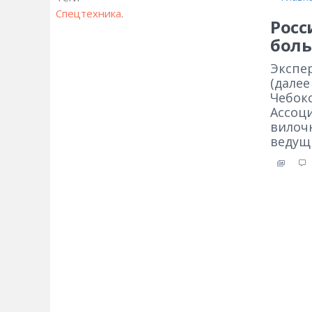
Спецтехника
.
Росс
бол
Экспе
(дале
Чебокс
Ассоц
вилоч
ведущ