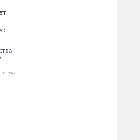
ет
РФ
ства
е
25.07.2022