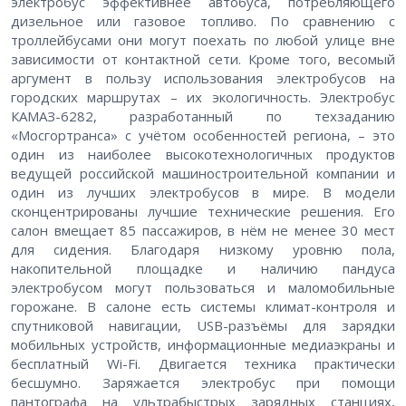
электробус эффективнее автобуса, потребляющего
дизельное или газовое топливо. По сравнению с
троллейбусами они могут поехать по любой улице вне
зависимости от контактной сети. Кроме того, весомый
аргумент в пользу использования электробусов на
городских маршрутах – их экологичность. Электробус
КАМАЗ-6282, разработанный по техзаданию
«Мосгортранса» с учётом особенностей региона, – это
один из наиболее высокотехнологичных продуктов
ведущей российской машиностроительной компании и
один из лучших электробусов в мире. В модели
сконцентрированы лучшие технические решения. Его
салон вмещает 85 пассажиров, в нём не менее 30 мест
для сидения. Благодаря низкому уровню пола,
накопительной площадке и наличию пандуса
электробусом могут пользоваться и маломобильные
горожане. В салоне есть системы климат-контроля и
спутниковой навигации, USB-разъёмы для зарядки
мобильных устройств, информационные медиаэкраны и
бесплатный Wi-Fi. Двигается техника практически
бесшумно. Заряжается электробус при помощи
пантографа на ультрабыстрых зарядных станциях,