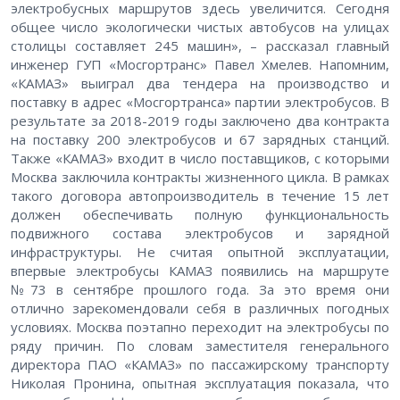
электробусных маршрутов здесь увеличится. Сегодня
общее число экологически чистых автобусов на улицах
столицы составляет 245 машин», – рассказал главный
инженер ГУП «Мосгортранс» Павел Хмелев. Напомним,
«КАМАЗ» выиграл два тендера на производство и
поставку в адрес «Мосгортранса» партии электробусов. В
результате за 2018-2019 годы заключено два контракта
на поставку 200 электробусов и 67 зарядных станций.
Также «КАМАЗ» входит в число поставщиков, с которыми
Москва заключила контракты жизненного цикла. В рамках
такого договора автопроизводитель в течение 15 лет
должен обеспечивать полную функциональность
подвижного состава электробусов и зарядной
инфраструктуры. Не считая опытной эксплуатации,
впервые электробусы КАМАЗ появились на маршруте
№73 в сентябре прошлого года. За это время они
отлично зарекомендовали себя в различных погодных
условиях. Москва поэтапно переходит на электробусы по
ряду причин. По словам заместителя генерального
директора ПАО «КАМАЗ» по пассажирскому транспорту
Николая Пронина, опытная эксплуатация показала, что