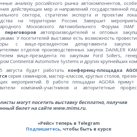
нные анализу российского рынка автокомпонентов, особ
ения действующих мер и направлений государственной по
бильного сектора, стратегии экспорта и проектам лока
одства на территории России. Завершит мероприят
ародного Московского Автомобильного Форума IMA
 переговоров
автопроизводителей и оптовых закуп
иками. У посетителей выставки есть возможность провест
воры с вице-президентом департамента закупок
дителями отделов производственных закупок DAIMLER KAM
ителем вице-президента по закупкам Ford Sollers, гене
ром Continental Automotive Systems и других крупнейших ком
5 августа будет работать
конференц-площадка AGO
тся
серия семинаров, мастер-классов, круглых столов, презе
щих мероприятий. В работе площадки AGORA примут 
авители компаний-участников и авторитетные профес
.
листы могут посетить выставку бесплатно, получив
онный билет на сайте www.mims.ru.
«Рейс» теперь в Telegram
Подпишитесь
, чтобы быть в курсе