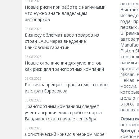
06.08.2026
автоко
Новые риски при работе с наличными:
Выставк
что нужно знать владельцам
исследо
автопарков
года пр
первых 
05.08.2026
В рамка
Бизнесу облегчат ввоз товаров из
автозап
стран ЕАЭС через внедрение
Manufac
банковских гарантий
Piston 
торгов
05.08.2026
павиль
Новые ограничения для уклонистов
предст
как риск для транспортных компаний
Nissan P
05.08.2026
Teklas 
Россия запрещает транзит мяса птицы
России.
из стран Евросоюза
которы
целью п
05.08.2026
этого, 
Транспортным компаниям следует
планах 
учесть ограничения в работе порта
Официа
Владивостока в начале сентября
поставщ
05.08.2026
Бренд-
Логистический кризис в Черном море:
компоне