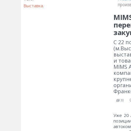
произ
Выставка
.
MIMS
пере
зак
C 22 п
(м.Вы
выста
и тов
MIMS 
компан
крупн
орган
Франк
30
Уже 20 
позици
автоком