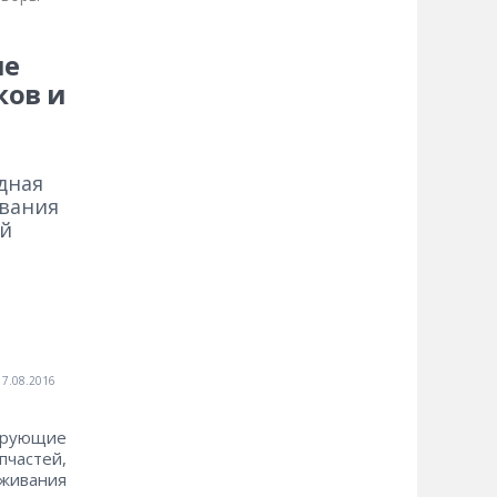
ые
ков и
дная
ования
ей
17.08.2016
дирующие
частей,
уживания