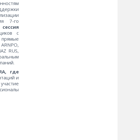
енностям
ддержки
лизации
ия 7-го
F
сессия
щиков с
и прямые
 ARNPO,
AZ RUS,
ральным
паний.
RA, где
нтаций и
участие
сионалы