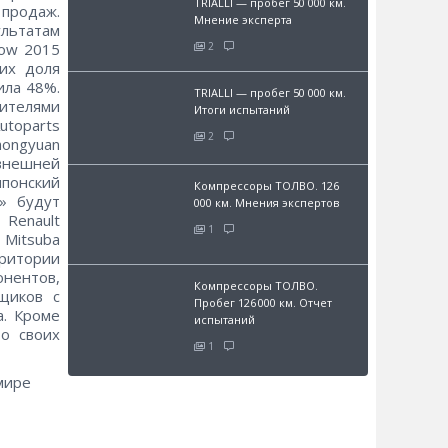
TRIALLI — пробег 50 000 км.
продаж.
Мнение эксперта
ультатам
cow 2015
2
них доля
ила 48%.
TRIALLI — пробег 50 000 км.
дителями
Итоги испытаний
utoparts
2
hongyuan
 внешней
понский
Компрессоры ТОЛВО. 126
» будут
000 км. Мнения экспертов
Renault
1
, Mitsuba
рритории
онентов,
Компрессоры ТОЛВО.
щиков с
Пробег 126 000 км. Отчет
а. Кроме
испытаний
 о своих
1
мире