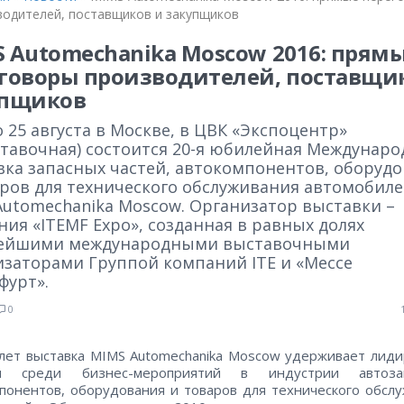
водителей, поставщиков и закупщиков
 Automechanika Moscow 2016: прям
говоры производителей, поставщи
упщиков
о 25 августа в Москве, в ЦВК «Экспоцентр»
ставочная) состоится 20-я юбилейная Междунаро
вка запасных частей, автокомпонентов, оборуд
аров для технического обслуживания автомобил
Automechanika Moscow. Организатор выставки –
ия «ITEMF Expo», созданная в равных долях
ейшими международными выставочными
изаторами Группой компаний ITE и «Мессе
фурт».
0
лет выставка MIMS Automechanika Moscow удерживает ли
и среди бизнес-мероприятий в индустрии автозап
понентов, оборудования и товаров для технического обсл