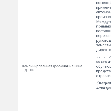
посвящё
примен
автомо
произв
Междун
прямых
поставщ
перего
руково
замест
директо
22 – 2
состои
Комбинированная дорожная машина
обучаю
ЭД500К
предст
отрасли
Специа
электр