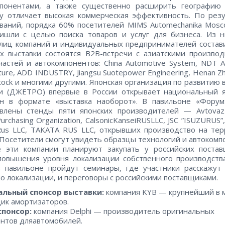
мпонентами, а также существенно расширить географию 
у отличает высокая коммерческая эффективность. По рез
ваний, порядка 60% посетителей MIMS Automechanika Mos
ишли с целью поиска товаров и услуг для бизнеса. Из 
лиц компаний и индивидуальных предпринимателей состав
х выставки состоятся B2B-встречи с азиатскими произво
частей и автокомпонентов: China Automotive System, NDT A
ture, ADD INDUSTRY, Jiangsu Suotepower Engineering, Henan Z
Stock и многими другими. Японская организация по развитию
ли (ДЖЕТРО) впервые в России открывает национальный я
он в формате «выставка наоборот». В павильоне «Форум
авлены стенды пяти японских производителей — Avtovaz 
urchasing Organization, CalsonicKanseiRUSLLC, JSC ”ISUZURUS”
Rus LLC, TAKATA RUS LLC, открывших производство на те
 Посетители смогут увидеть образцы технологий и автокомп
е эти компании планируют закупать у российских постав
овышения уровня локализации собственного производств
в павильоне пройдут семинары, где участники расскажут
по локализации, и переговоры с российскими поставщиками.
льный спонсор выставки:
компания KYB — крупнейший в 
ик амортизаторов.
спонсор:
компания Delphi — производитель оригинальных
нтов дляавтомобилей.