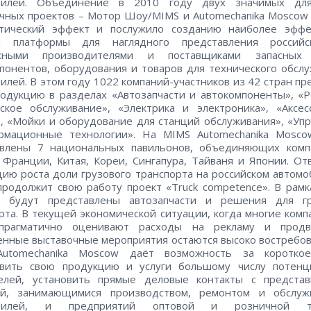
билей. Объединение в 2010 году двух значимых дл
чных проектов – Мотор Шоу/MIMS и Automechanika Moscow
етический эффект и послужило созданию наиболее эффе
й платформы для наглядного представления россий
жными производителями и поставщиками запасных 
понентов, оборудования и товаров для технического обсл
илей. В этом году 1022 компаний-участников из 42 стран пр
одукцию в разделах «Автозапчасти и автокомпоненты», «
ское обслуживание», «Электрика и электроника», «Аксе
, «Мойки и оборудование для станций обслуживания», «Уп
рмационные технологии». На MIMS Automechanika Mosco
авлены 7 национальных павильонов, объединяющих комп
 Франции, Китая, Кореи, Сингапура, Тайваня и Японии. От
ию роста доли грузового транспорта на российском автом
продолжит свою работу проект «Truck competence». В рамк
а будут представлены автозапчасти и решения для гр
рта. В текущей экономической ситуации, когда многие комп
прагматично оценивают расходы на рекламу и продв
енные выставочные мероприятия остаются высоко востребо
utomechanika Moscow даёт возможность за коротко
авить свою продукцию и услуги большому числу потенц
телей, установить прямые деловые контакты с представ
ий, занимающимися производством, ремонтом и обслуж
обилей, и предприятий оптовой и розничной то