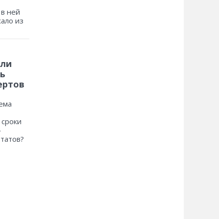
 в ней
хало из
 ли
ь
ертов
ема
 сроки
»
ьтатов?