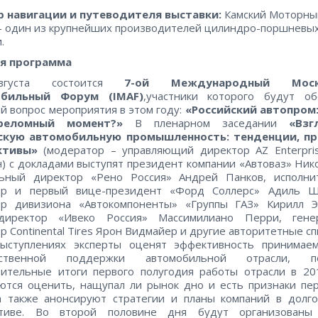
р навигации и путеводителя выставки:
Камский Моторны
 один из крупнейших производителей цилиндро-поршневых
.
я программа
густа состоится
7-ой Международный Моск
обильный Форум (
IMAF
)
,участники которого будут об
й вопрос мероприятия в этом году:
«Российский автопром:
реломный момент?»
В пленарном заседании
«Взг
скую автомобильную промышленность: тенденции, пр
ктивы»
(модератор – управляющий директор AZ Enterpris
н) с докладами выступят президент компании «Автоваз» Ник
льный директор «Рено Россия» Андрей Панков, исполни
ор и первый вице-президент «Форд Соллерс» Адиль Ш
ор дивизиона «Автокомпоненты» «Группы ГАЗ» Кирилл Э
-директор «Ивеко Россия» Массимилиано Перри, гене
р Continental Tires Ярон Видмайер и другие авторитетные сп
выступлениях эксперты оценят эффективность принимае
рственной поддержки автомобильной отрасли, п
ительные итоги первого полугодия работы отрасли в 20
ются оценить, нащупал ли рынок дно и есть признаки пе
а также анонсируют стратегии и планы компаний в долг
ктиве. Во второй половине дня будут организованы 