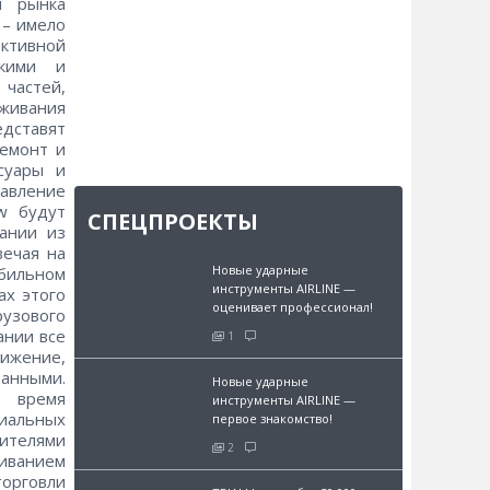
я рынка
 – имело
ктивной
скими и
частей,
уживания
едставят
Ремонт и
ссуары и
равление
w будут
СПЕЦПРОЕКТЫ
ании из
вечая на
Новые ударные
обильном
инструменты AIRLINE —
ах этого
оценивает профессионал!
узового
ании все
1
ижение,
ванными.
Новые ударные
е время
инструменты AIRLINE —
иальных
первое знакомство!
ителями
2
иванием
рговли