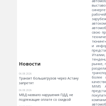
автомо
выставо
синерг
рабоче
зарубе
автоком
автомоб
свою пр
техниче
тюнинг»
и инфо
предст
Италии,
тенденц
Новости
рынке, 
раздел
транспо
06.08.2026
более 
Транзит большегрузов через Астану
качеств
запретят
MIMS A
предст
06.08.2026
МВД назвало нарушения ПДД, не
покупа
подлежащие оплате со скидкой
компан
автом