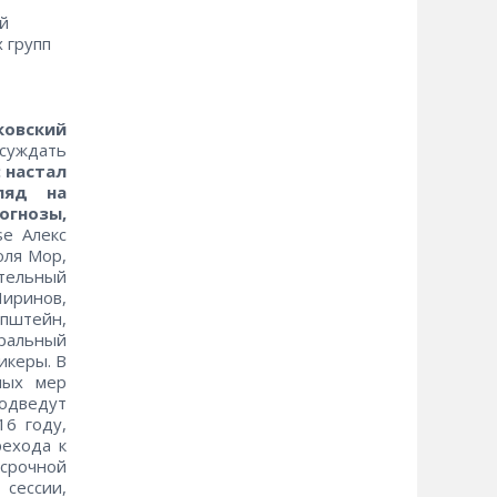
й
 групп
овский
суждать
 настал
ляд на
огнозы,
e Алекс
оля Мор,
тельный
иринов,
пштейн,
ральный
икеры. В
мых мер
одведут
16 году,
рехода к
осрочной
сессии,