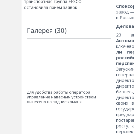
транспортная группа FESCO
Спонсо
остановила прием заявок
завод —
в России
Делова
Галерея (30)
23 ав
Автом
ключево
ли пе
россий
перспе
Загуски
генера
директ
директ
бизнес
Для удобства работы оператора
управление навесным устройством
директо
вынесено на задние крылья
своих 
госуда
предвар
постара
росту, 
перспе