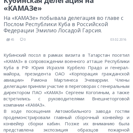
Кубинская делегация на
«КАМАЗе»
На «КАМАЗе» побывала делегация во главе с
Послом Республики Куба в Российской
Федерации Эмилио Лосадой Гарсия.
45
0
03.02.2016
Кубинский посол в рамках визита в Татарстан посетил
«КАМАЗ» в сопровождении военного атташе Республики
Куба в РФ Юрия Исраэля Курбело Прадо и генерал-
майора, президента ОАО «Корпорация гражданской
авиации» Рамона Мартинеса Эчеваррии. Члены
делегации приняли участие в переговорах с генеральным
директором ПАО «КАМАЗ» Сергеем Когогиным, а также
встретились с руководителями Внешнеторговой
компании «КАМАЗ».
В ходе посещения Автомобильного завода гостям
продемонстрировали главный сборочный конвейер и
конвейер сборки кабин. Позже их вниманию была
представлена экспозиция образцов пожарной