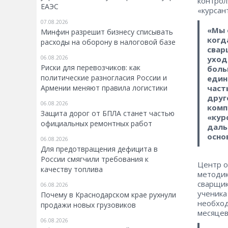
контрол
ЕАЭС
«курсан
07.08.2026
«Мы 
Минфин разрешит бизнесу списывать
когд
расходы на оборону в налоговой базе
свар
уход
06.08.2026
Риски для перевозчиков: как
боль
политические разногласия России и
един
част
Армении меняют правила логистики
друг
06.08.2026
комп
Защита дорог от БПЛА станет частью
«кур
официальных ремонтных работ
даль
осно
06.08.2026
Для предотвращения дефицита в
России смягчили требования к
Центр о
качеству топлива
методик
сварщик
06.08.2026
ученика
Почему в Краснодарском крае рухнули
необход
продажи новых грузовиков
месяцев
06.08.2026