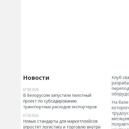
Новости
Клуб св
разраба
перепод
07.08.2026
оборудо
В Белоруссии запустили пилотный
проект по субсидированию
На базе
транспортных расходов экспортеров
которог
трудоус
07.08.2026
месяцев
Новые стандарты для маркетплейсов
полуавт
упростят логистику и торговлю внутри