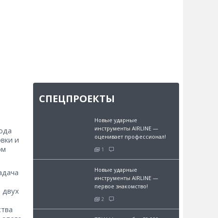
СПЕЦПРОЕКТЫ
Новые ударные
инструменты AIRLINE —
ода
оценивает профессионал!
вки и
ом
1
Новые ударные
адача
инструменты AIRLINE —
первое знакомство!
 двух
2
ства