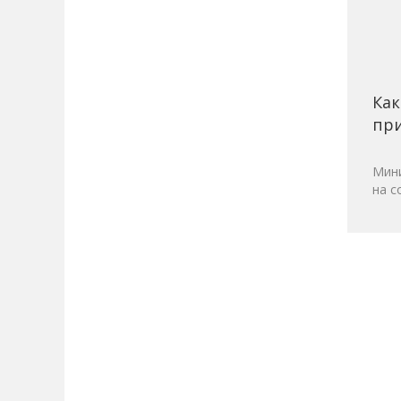
Как
при
Мини
на с