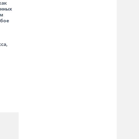
как
анных
ом
обое
са,