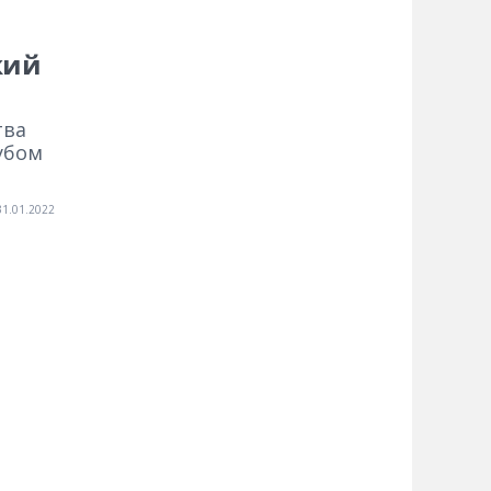
кий
тва
убом
31.01.2022