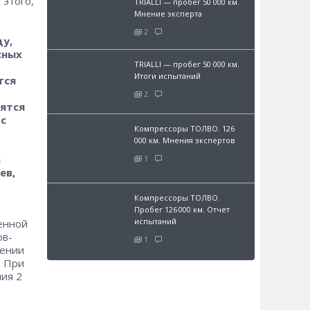
 этого,
TRIALLI — пробег 50 000 км.
Мнение эксперта
2
у,
сных
TRIALLI — пробег 50 000 км.
Итоги испытаний
тся
2
ятся
 с
Компрессоры ТОЛВО. 126
000 км. Мнения экспертов
а
1
ев,
Компрессоры ТОЛВО.
Пробег 126 000 км. Отчет
испытаний
енной
ов-
1
чении
. При
ия 2