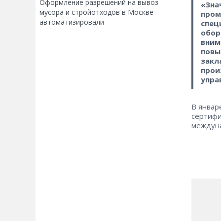
Оформление разрешений на вывоз
«Зна
мусора и стройотходов в Москве
пром
автоматизировали
спец
обор
вним
повы
закл
прои
упра
В январ
сертифи
междуна