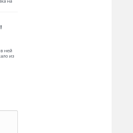
зка на
!
 в ней
хало из