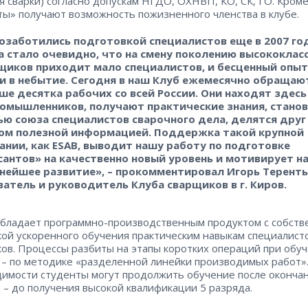
я сварки) согласно допускам НГДО, ОХНВП, КО, СК, ГО. Кроме
ты» получают возможность пожизненного членства в клубе.
озаботились подготовкой специалистов еще в 2007 год
а стало очевидно, что на смену поколению высококлас
щиков приходит мало специалистов, и бесценный опыт
и в небытие. Сегодня в наш Клуб ежемесячно обращаю
ше десятка рабочих со всей России. Они находят здесь
омышленников, получают практические знания, станов
ью союза специалистов сварочного дела, делятся друг
ом полезной информацией. Поддержка такой крупной
ании, как ESAB, выводит нашу работу по подготовке
сантов» на качественно новый уровень и мотивирует н
нейшее развитие», – прокомментировал Игорь Теренть
ватель и руководитель Клуба сварщиков в г. Киров.
бладает программно-производственным продуктом с собств
ой ускоренного обучения практическим навыкам специалист
ов. Процессы разбиты на этапы коротких операций при обу
 – по методике «разделенной линейки производимых работ»
имости студенты могут продолжить обучение после окончан
 – до получения высокой квалификации 5 разряда.