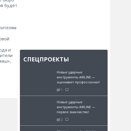
ов будет
тителям
овой
ода и
дители
СПЕЦПРОЕКТЫ
маш»,
Новые ударные
инструменты AIRLINE —
оценивает профессионал!
1
Новые ударные
инструменты AIRLINE —
первое знакомство!
2