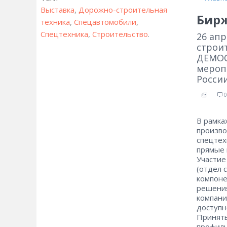
Выставка
,
Дорожно-строительная
Бирж
техника
,
Спецавтомобили
,
Спецтехника
,
Строительство
.
26 ап
строи
ДЕМОС
мероп
Росси
0
В рамка
произво
спецтех
прямые 
Участие
(отдел 
компоне
решения
компани
доступн
Принять
профиль