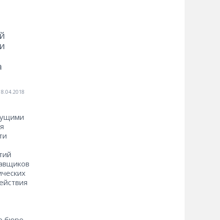
й
и
а
18.04.2018
дущими
я
ти
тий
тавщиков
ических
ействия
е бюро