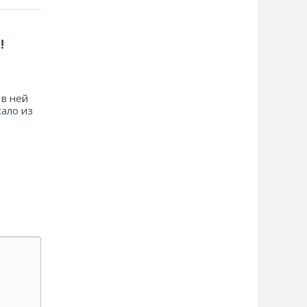
!
 в ней
хало из