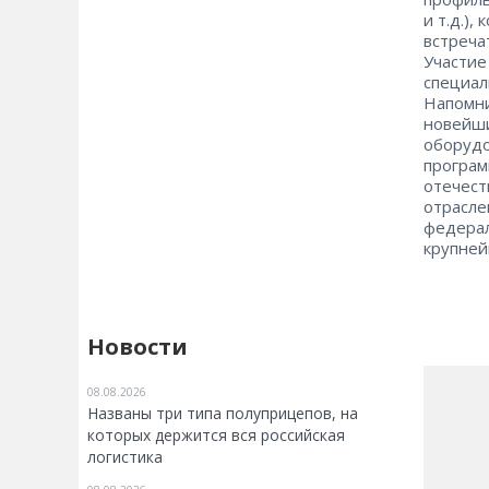
и т.д.)
встреча
Участие
специал
Напомни
новейши
оборудо
програм
отечест
отрасле
федерал
крупней
Новости
08.08.2026
Названы три типа полуприцепов, на
которых держится вся российская
логистика