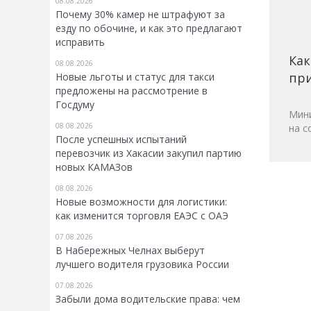
08.08.2026
Почему 30% камер не штрафуют за
езду по обочине, и как это предлагают
исправить
Как
08.08.2026
при
Новые льготы и статус для такси
предложены на рассмотрение в
Госдуму
Мини
08.08.2026
на с
После успешных испытаний
перевозчик из Хакасии закупил партию
новых КАМАЗов
08.08.2026
Новые возможности для логистики:
как изменится торговля ЕАЭС с ОАЭ
07.08.2026
В Набережных Челнах выберут
лучшего водителя грузовика России
07.08.2026
Забыли дома водительские права: чем