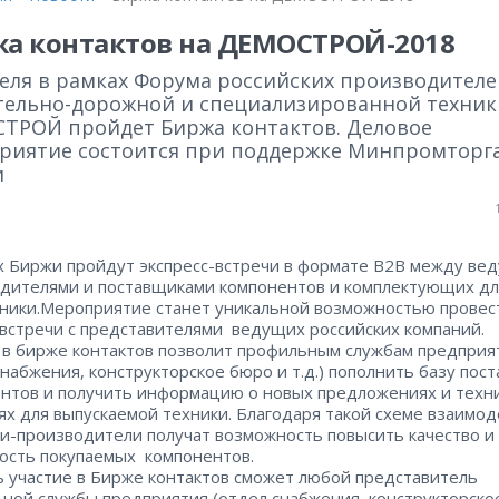
а контактов на ДЕМОСТРОЙ-2018
реля в рамках Форума российских производителе
тельно-дорожной и специализированной техник
ТРОЙ пройдет Биржа контактов. Деловое
риятие состоится при поддержке Минпромторг
и
х Биржи пройдут экспресс-встречи в формате B2B между ве
дителями и поставщиками компонентов и комплектующих дл
ники.Мероприятие станет уникальной возможностью провес
встречи с представителями ведущих российских компаний.
 в бирже контактов позволит профильным службам предприя
снабжения, конструкторское бюро и т.д.) пополнить базу пос
нтов и получить информацию о новых предложениях и техн
х для выпускаемой техники. Благодаря такой схеме взаимод
и-производители получат возможность повысить качество и
ость покупаемых компонентов.
 участие в Бирже контактов сможет любой представитель
ной службы предприятия (отдел снабжения, конструкторско