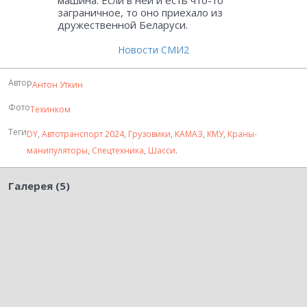
машина. Если в ней и есть что-то
заграничное, то оно приехало из
дружественной Беларуси.
Новости СМИ2
Автор
Антон Уткин
Фото
Техинком
Теги
DY
,
Автотранспорт 2024
,
Грузовики
,
КАМАЗ
,
КМУ
,
Краны-
манипуляторы
,
Спецтехника
,
Шасси
.
Галерея (5)