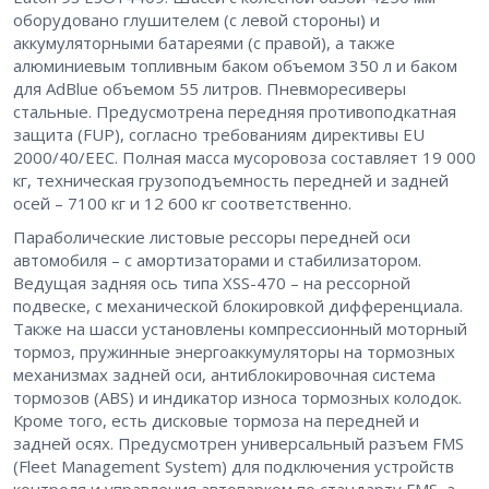
оборудовано глушителем (с левой стороны) и
аккумуляторными батареями (с правой), а также
алюминиевым топливным баком объемом 350 л и баком
для AdBlue объемом 55 литров. Пневморесиверы
стальные. Предусмотрена передняя противоподкатная
защита (FUP), согласно требованиям директивы EU
2000/40/EEC. Полная масса мусоровоза составляет 19 000
кг, техническая грузоподъемность передней и задней
осей – 7100 кг и 12 600 кг соответственно.
Параболические листовые рессоры передней оси
автомобиля – с амортизаторами и стабилизатором.
Ведущая задняя ось типа XSS-470 – на рессорной
подвеске, с механической блокировкой дифференциала.
Также на шасси установлены компрессионный моторный
тормоз, пружинные энергоаккумуляторы на тормозных
механизмах задней оси, антиблокировочная система
тормозов (ABS) и индикатор износа тормозных колодок.
Кроме того, есть дисковые тормоза на передней и
задней осях. Предусмотрен универсальный разъем FMS
(Fleet Management System) для подключения устройств