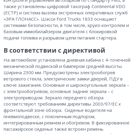
контроля и управления автопарком по стандарту FMS, а
также установлены цифровой тахограф Continental VDO
(ЕСТР) и система вызова экстренных оперативных служб
«ЭРА ГЛОНАСС». Шасси Ford Trucks 1833 оснащают
системами безопасности, в том числе, круиз-контролем и
базовым иммобилайзером двигателя с блокировкой
подачи топлива и разрывом цепи питания стартера.
В соответствии с директивой
На автомобиле установлена дневная кабина с 4-точечной
механической подвеской и бампером средней высоты.
Ширина 2300 мм. Предусмотрены электрообогрев
ветрового стекла, электрические замки дверей, ПДУ в
ключе зажигания. Основные и широкоугольные зеркала –
с электрообогревом, основные задние зеркала – с
электроприводом. Зеркало переднего обзора
соответствуют требованиям директивы 2003/97/EC к
фронтальной зоне обзора. Сиденье водителя на
пневмоподвеске, с поясничным подпором,
интегрированным ремнем и обогревом. В фиксированное
пассажирское сиденье также встроен ремень