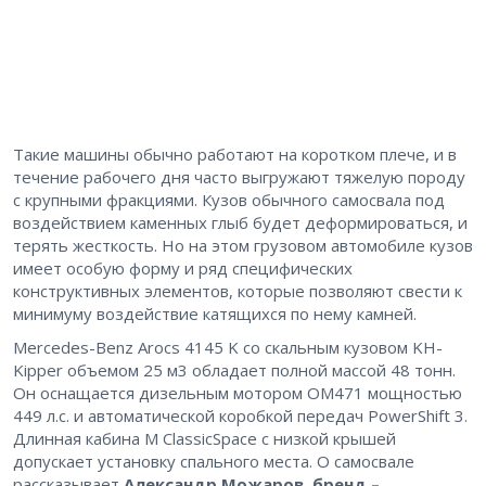
Такие машины обычно работают на коротком плече, и в
течение рабочего дня часто выгружают тяжелую породу
с крупными фракциями. Кузов обычного самосвала под
воздействием каменных глыб будет деформироваться, и
терять жесткость. Но на этом грузовом автомобиле кузов
имеет особую форму и ряд специфических
конструктивных элементов, которые позволяют свести к
минимуму воздействие катящихся по нему камней.
Mercedes-Benz Arocs 4145 K со скальным кузовом KH-
Kipper объемом 25 м3 обладает полной массой 48 тонн.
Он оснащается дизельным мотором OM471 мощностью
449 л.с. и автоматической коробкой передач PowerShift 3.
Длинная кабина M ClassicSpace с низкой крышей
допускает установку спального места. О самосвале
рассказывает
Александр Можаров, бренд –