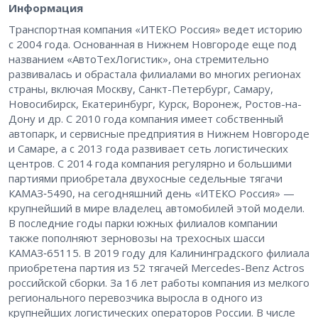
Информация
Транспортная компания «ИТЕКО Россия» ведет историю
с 2004 года. Основанная в Нижнем Новгороде еще под
названием «АвтоТехЛогистик», она стремительно
развивалась и обрастала филиалами во многих регионах
страны, включая Москву, Санкт-Петербург, Самару,
Новосибирск, Екатеринбург, Курск, Воронеж, Ростов-на-
Дону и др. С 2010 года компания имеет собственный
автопарк, и сервисные предприятия в Нижнем Новгороде
и Самаре, а с 2013 года развивает сеть логистических
центров. С 2014 года компания регулярно и большими
партиями приобретала двухосные седельные тягачи
КАМАЗ‑5490, на сегодняшний день «ИТЕКО Россия» — ​
крупнейший в мире владелец автомобилей этой модели.
В последние годы парки южных филиалов компании
также пополняют зерновозы на трехосных шасси
КАМАЗ‑65115. В 2019 году для Калининградского филиала
приобретена партия из 52 тягачей Mercedes-Benz Actros
российской сборки. За 16 лет работы компания из мелкого
регионального перевозчика выросла в одного из
крупнейших логистических операторов России. В числе