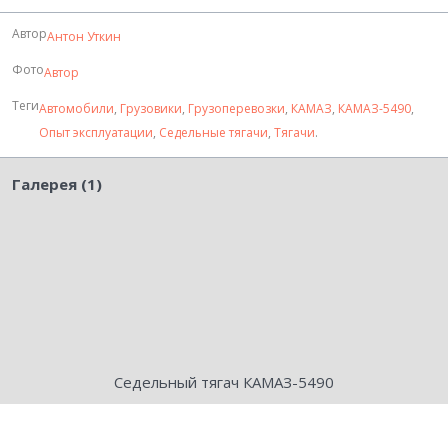
Автор
Антон Уткин
Фото
Автор
Теги
Автомобили
,
Грузовики
,
Грузоперевозки
,
КАМАЗ
,
КАМАЗ-5490
,
Опыт эксплуатации
,
Седельные тягачи
,
Тягачи
.
Галерея (1)
Седельный тягач КАМАЗ-5490