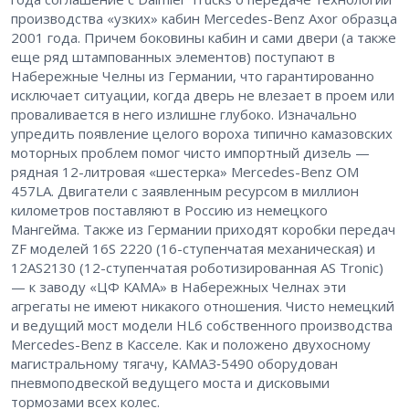
производства «узких» кабин Mercedes-Benz Axor образца
2001 года. Причем боковины кабин и сами двери (а также
еще ряд штампованных элементов) поступают в
Набережные Челны из Германии, что гарантированно
исключает ситуации, когда дверь не влезает в проем или
проваливается в него излишне глубоко. Изначально
упредить появление целого вороха типично камазовских
моторных проблем помог чисто импортный дизель — ​
рядная 12-литровая «шестерка» Mercedes-Benz OM
457LA. Двигатели с заявленным ресурсом в миллион
километров поставляют в Россию из немецкого
Мангейма. Также из Германии приходят коробки передач
ZF моделей 16S 2220 (16-ступенчатая механическая) и
12AS2130 (12-ступенчатая роботизированная AS Tronic)
— ​к заводу «ЦФ КАМА» в Набережных Челнах эти
агрегаты не имеют никакого отношения. Чисто немецкий
и ведущий мост модели HL6 собственного производства
Mercedes-Benz в Касселе. Как и положено двухосному
магистральному тягачу, КАМАЗ‑5490 оборудован
пневмоподвеской ведущего моста и дисковыми
тормозами всех колес.