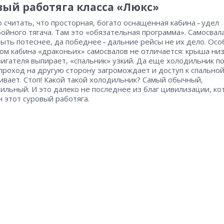
вый работяга класса «Люкс»
 считать, что просторная, богато оснащенная кабина – ​удел
ойного тягача. Там это «обязательная программа». Самосвал
ыть потеснее, да победнее – ​дальние рейсы не их дело. Ос
ом кабина «драконьих» самосвалов не отличается: крыша низ
вигателя выпирает, «спальник» узкий. Да еще холодильник п
проход на другую сторону загромождает и доступ к спальной
ивает. Стоп! Какой такой холодильник? Самый обычный,
ильный. И это далеко не последнее из благ цивилизации, к
 этот суровый работяга.