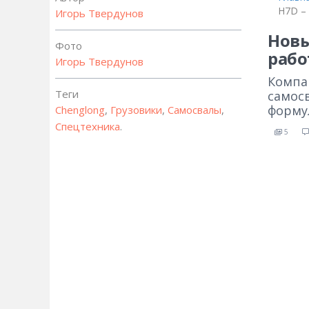
H7D –
Игорь Твердунов
Новы
Фото
рабо
Игорь Твердунов
Компа
Теги
самосв
формул
Chenglong
,
Грузовики
,
Самосвалы
,
Спецтехника
.
5