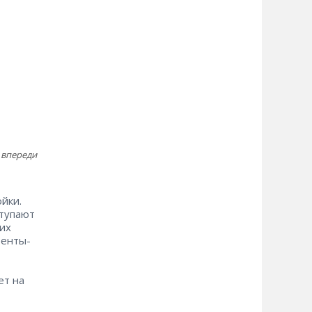
 впереди
йки.
ступают
ких
ренты-
ет на