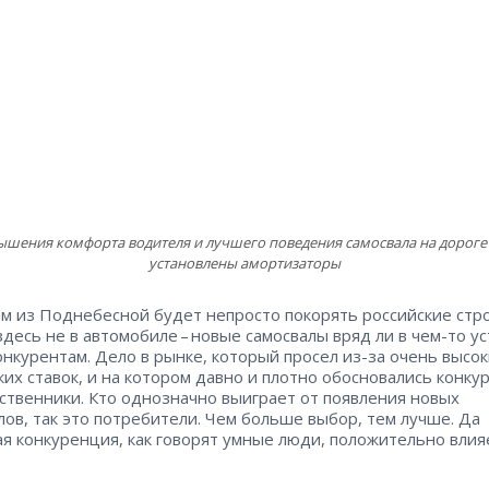
ышения комфорта водителя и лучшего поведения самосвала на дороге
установлены амортизаторы
м из Поднебесной будет непросто покорять российские стро
здесь не в автомобиле – ​новые самосвалы вряд ли в чем-то у
онкурентам. Дело в рынке, который просел из-за очень высо
ких ставок, и на котором давно и плотно обосновались конку
ственники. Кто однозначно выиграет от появления новых
лов, так это потребители. Чем больше выбор, тем лучше. Да
ая конкуренция, как говорят умные люди, положительно влия