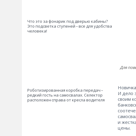
Что это за фонарик под дверью кабины?
Это подсветка ступеней – ​все для удобства
человека!
Для пов
Новичка
Роботизированная коробка передач – ​
И дело 
редкий гость на самосвалах. Селектор
своим к
расположен ​справа от кресла водителя
банковс
соотече
самосва
и жестк
цены.