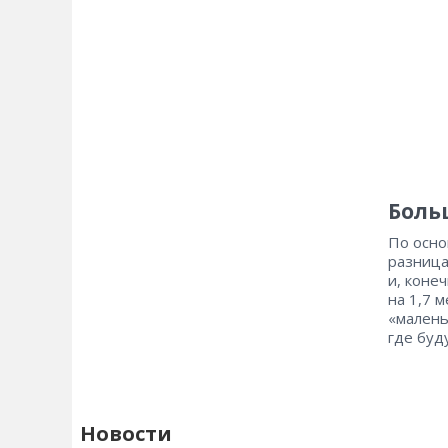
Боль
По осно
разница
и, коне
на 1,7 
«малень
где буд
Новости