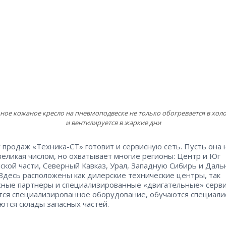
ное кожаное кресло на пневмоподвеске не только обогревается в холо
и вентилируется в жаркие дни
у продаж «Техника-СТ» готовит и сервисную сеть. Пусть она 
великая числом, но охватывает многие регионы: Центр и Юг
ской части, Северный Кавказ, Урал, Западную Сибирь и Даль
 Здесь расположены как дилерские технические центры, так
сные партнеры и специализированные «двигательные» серви
тся специализированное оборудование, обучаются специали
ются склады запасных частей.