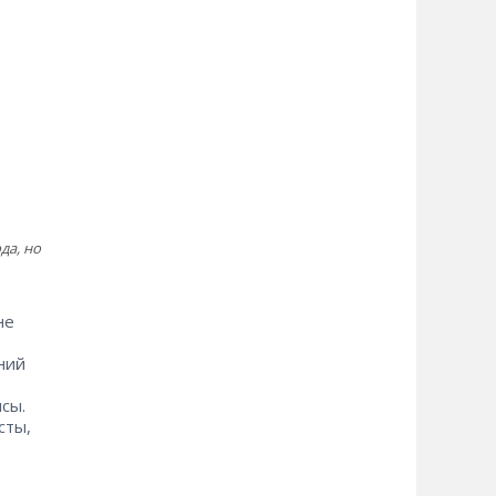
да, но
не
ний
сы.
сты,