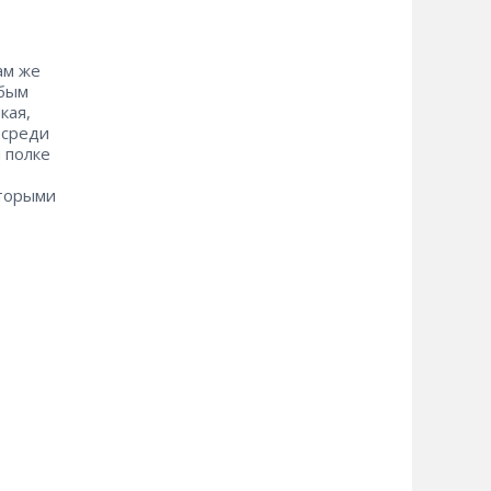
ам же
обым
кая,
осреди
 полке
оторыми