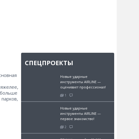
СПЕЦПРОЕКТЫ
сновная
Новые ударные
инструменты AIRLINE —
тяжелее,
оценивает профессионал!
в больше
1
 парков,
Новые ударные
инструменты AIRLINE —
первое знакомство!
2