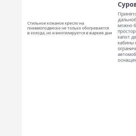
Суро
Принято
дальноб
Стильное кожаное кресло на
можно б
пневмоподвеске не только обогревается
простор
в холода, но и вентилируется в жаркие дни
капот д
кабины 
огранич
автомоб
оснащен