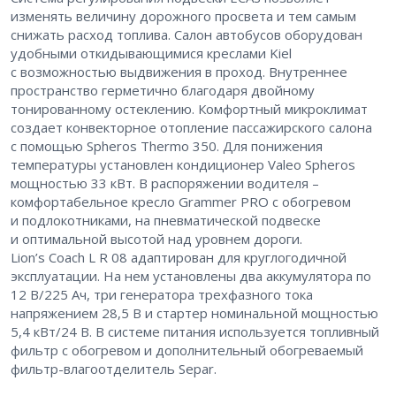
изменять величину дорожного просвета и тем самым
снижать расход топлива. Cалон автобусов оборудован
удобными откидывающимися креслами Kiel
с возможностью выдвижения в проход. Внутреннее
пространство герметично благодаря двойному
тонированному остеклению. Комфортный микроклимат
создает конвекторное отопление пассажирского салона
с помощью Spheros Thermo 350. Для понижения
температуры установлен кондиционер Valeo Spheros
мощностью 33 кВт. В распоряжении водителя – ​
комфортабельное кресло Grammer PRO с обогревом
и подлокотниками, на пневматической подвеске
и оптимальной высотой над уровнем дороги.
Lion’s Coach L R 08 адаптирован для круглогодичной
эксплуатации. На нем установлены два аккумулятора по
12 В/225 Ач, три генератора трехфазного тока
напряжением 28,5 В и стартер номинальной мощностью
5,4 кВт/24 В. В системе питания используется топливный
фильтр с обогревом и дополнительный обогреваемый
фильтр-влагоотделитель Separ.