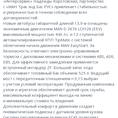
«Интерсервис» Надежды Коротовских, партнерство
с «МАН Трак энд Бас РУС» привлекает стабильностью
и уверенностью в точном соблюдении всех
договоренностей.
Новые автобусы габаритной длиной 13,9 м оснащены
экономичным двигателем MAN D 2676 LOH26 (EEV)
максимальной мощностью 440 л.с. и 12-ступенчатой
автоматизированной КПП TipMatic с системой
облегчения начала движения MAN EasyStart. За
безопасность отвечают электронно-управляемые
тормоза с дисковыми механизмами и системами ABS, ASR,
EBS. Для эффективного замедления применяется
встроенный интардер ZF. Большой запас хода
обеспечивает топливный бак объемом 525 л. Ведущий
мост с передаточным отношением i=3,15 выбран
с учетом условий эксплуатации. Продуманная компоновка
узлов и агрегатов обеспечивает долгий срок службы,
максимальный коэффициент выхода на линию
и минимальную стоимость владения.
Дополнительный комфорт в движении создает
пневматическая подвеска с датчиком уровня кузова.
Система регулирования подвески ECAS позволяет