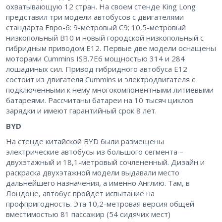
охватывающую 12 стран. На своем стенде King Long
представил три модели автобусов с двигателями
стандарта Евро-6: 9-метровый С9; 10,5-метровый
низкопольный B10 и новый городской низкопольный с
гибридным приводом E12. Первые две модели оснащены
моторами Cummins ISB.7E6 мощностью 314 и 284
лошадиных сил. Привод гибридного автобуса E12
состоит из двигателя Cummins и электродвигателя с
подключенными к нему многокомпонентными литиевыми
батареями. Рассчитаны батареи на 10 тысяч циклов
зарядки и имеют гарантийный срок 8 лет.
BYD
На стенде китайской BYD были размещены
электрические автобусы из большого сегмента –
двухэтажный и 18,1-метровый сочлененный. Дизайн и
раскраска двухэтажной модели выдавали место
дальнейшего назначения, а именно Англию. Там, в
Лондоне, автобус пройдет испытание на
профпригодность. Эта 10,2-метровая версия общей
вместимостью 81 пассажир (54 сидячих мест)