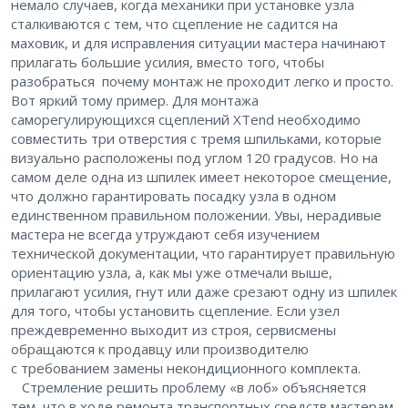
немало случаев, когда механики при установке узла
сталкиваются с тем, что сцепление не садится на
маховик, и для исправления ситуации мастера начинают
прилагать большие усилия, вместо того, чтобы
разобраться ​почему монтаж не проходит легко и просто.
Вот яркий тому пример. Для монтажа
саморегулирующихся сцеплений XTend необходимо
совместить три отверстия с тремя шпильками, которые
визуально расположены под углом 120 градусов. Но на
самом деле одна из шпилек имеет некоторое смещение,
что должно гарантировать посадку узла в одном
единственном правильном положении. Увы, нерадивые
мастера не всегда утруждают себя изучением
технической документации, что гарантирует правильную
ориентацию узла, а, как мы уже отмечали выше,
прилагают усилия, гнут или даже срезают одну из шпилек
для того, чтобы установить сцепление. Если узел
преждевременно выходит из строя, сервисмены
обращаются к продавцу или производителю
с требованием замены некондиционного комплекта.
Стремление решить проблему «в лоб» объясняется
тем, что в ходе ремонта транспортных средств мастерам