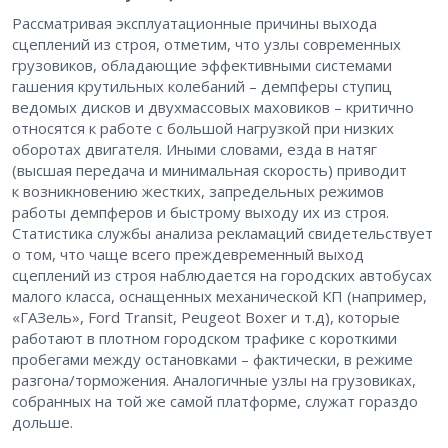
Рассматривая эксплуатационные причины выхода
сцеплений из строя, отметим, что узлы современных
грузовиков, обладающие эффективными системами
гашения крутильных колебаний – ​демпферы ступиц
ведомых дисков и двухмассовых маховиков – ​критично
относятся к работе с большой нагрузкой при низких
оборотах двигателя. Иными словами, езда в натяг
(высшая передача и минимальная скорость) приводит
к возникновению жестких, запредельных режимов
работы демпферов и быстрому выходу их из строя.
Статистика службы анализа рекламаций свидетельствует
о том, что чаще всего преждевременный выход
сцеплений из строя наблюдается на городских автобусах
малого класса, оснащенных механической КП (например,
«ГАЗель», Ford Transit, Peugeot Boxer и т.д), которые
работают в плотном городском трафике с короткими
пробегами между остановками – ​фактически, в режиме
разгона/торможения. Аналогичные узлы на грузовиках,
собранных на той же самой платформе, служат гораздо
дольше.