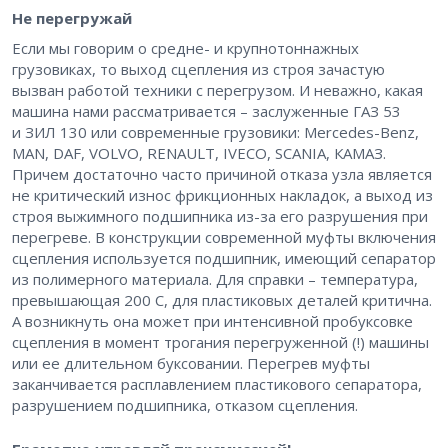
Не перегружай
Если мы говорим о средне- и крупнотоннажных
грузовиках, то выход сцепления из строя зачастую
вызван работой техники с перегрузом. И неважно, какая
машина нами рассматривается – ​заслуженные ГАЗ 53
и ЗИЛ 130 или современные грузовики: Mercedes-Benz,
MAN, DAF, VOLVO, RENAULT, IVECO, SCANIA, КАМАЗ.
Причем достаточно часто причиной отказа узла является
не критический износ фрикционных накладок, а выход из
строя выжимного подшипника из-за его разрушения при
перегреве. В конструкции современной муфты включения
сцепления используется подшипник, имеющий сепаратор
из полимерного материала. Для справки – ​температура,
превышающая 200 С, для пластиковых деталей критична.
А возникнуть она может при интенсивной пробуксовке
сцепления в момент трогания перегруженной (!) машины
или ее длительном буксовании. Перегрев муфты
заканчивается расплавлением пластикового сепаратора,
разрушением подшипника, отказом сцепления.