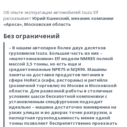
Об опыте эксплуатации автомобилей Isuzu Elf
рассказывает
Юрий Кшенский, механик компании
«Ароса», Московская область
Без ограничений
– В нашем автопарке более двух десятков
грузовиков Isuzu. Большая часть из них –
«малотоннажники» Elf модели NMR85 полной
массой 3,5 тонны, но есть еще и
среднетоннажные NPR75 и NQR90. Машины
заняты на доставке продуктов питания в
сфере HoReCa (кафе, рестораны) и ритейла
(розничной торговли) по Москве и Московской
области. Для развозной работы в столичных
условиях шасси бескапотной компоновки c
установленным спецфургоном подходит
идеально – машина достаточно маневренна на
узких улицах и во дворах точек разгрузки, а
паспортная грузоподъемность менее одной
тонны позволяет беспрепятственно проезжать