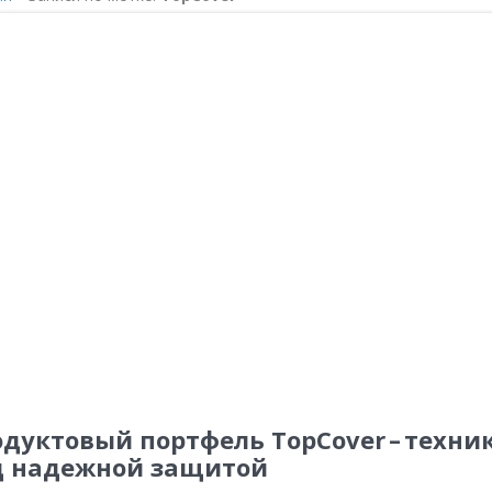
дуктовый портфель TopCover – техни
д надежной защитой