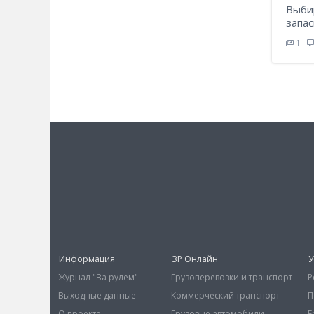
Выби
запас
1
Информация
ЗР Онлайн
У
Журнал "За рулем"
Грузоперевозки и транспорт
Р
Выходные данные
Коммерческий транспорт
П
О проекте
Грузовые автомобили
E