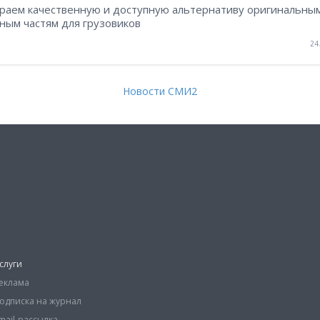
раем качественную и доступную альтернативу оригинальны
ным частям для грузовиков
24
Новости СМИ2
слуги
еклама
одписка на журнал
mail-рассылка