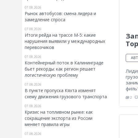
07.08.2026
Рынок автобусов: смена лидера и
замедление спроса
07.08.2026
За
Итоги рейда на трассе М-5: какие
нарушения выявили у международных
Top
перевозчиков
07.08.2026
АВ
Контейнерный поток в Калининграде
бьет рекорды: как регион решает
Лиди
логистическую проблему
груз
заним
07.08.2026
филь
В пункте пропуска Кяхта изменят
схему движения грузового транспорта
2
07.08.2026
Кризис на топливном рынке: как
сокращение экспорта из России
меняет правила игры
07.08.2026