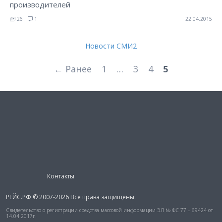
производителей
26
1
22.04.2015
Новости СМИ2
← Ранее
1
…
3
4
5
Контакты
РЕЙС.РФ © 2007-2026 Все права защищены.
Свидетельство о регистрации средства массовой информации ЭЛ № ФС 77 – 69424 от
14.04.2017г.