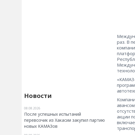
Междуна
раз. В 
компани
платфор
Республ
Междуна
техноло
«КАМАЗ-
програм
автотех
Новости
Компани
авансом
08.08.2026
отсутст
После успешных испытаний
акции п
перевозчик из Хакасии закупил партию
включае
новых КАМАЗов
транспо