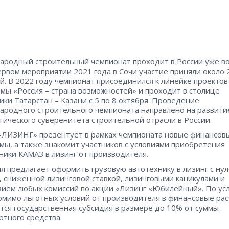
родный строительный чемпионат проходит в России уже во
первом мероприятии 2021 года в Сочи участие приняли около 
й. В 2022 году чемпионат присоединился к линейке проектов
мы «Россия – страна возможностей» и проходит в столице
ики Татарстан – Казани с 5 по 8 октября. Проведение
родного строительного чемпионата направлено на развити
гического суверенитета строительной отрасли в России.
ЛИЗИНГ» презентует в рамках чемпионата новые финансов
мы, а также знакомит участников с условиями приобретения
ники КАМАЗ в лизинг от производителя.
я предлагает оформить грузовую автотехнику в лизинг с ну
, сниженной лизинговой ставкой, лизинговыми каникулами и
вием любых комиссий по акции «Лизинг «Юбилейный». По ус
омимо льготных условий от производителя в финансовые ра
тся государственная субсидия в размере до 10% от суммы
ртного средства.