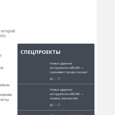
 второй
200
СПЕЦПРОЕКТЫ
е
Новые ударные
ые
инструменты AIRLINE —
оценивает профессионал!
1
левым
Новые ударные
ловиям
инструменты AIRLINE —
первое знакомство!
счеты
2