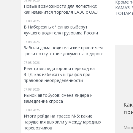
08.08.2026
Кроме т
Новые возможности для логистики:
КАМАЗ-5
как изменится торговля ЕАЭС с ОАЭ
ТОНАР и
07.08.2026
В Набережных Челнах выберут
лучшего водителя грузовика России
07.08.2026
Забыли дома водительские права: чем
грозит отсутствие документа в дороге
07.08.2026
Реестр экспедиторов и переход на
ЭПД: как избежать штрафов при
правовой неопределенности
07.08.2026
Рынок автобусов: смена лидера и
замедление спроса
Как
07.08.2026
при
Итоги рейда на трассе М-5: какие
нарушения выявили у международных
Мини
перевозчиков