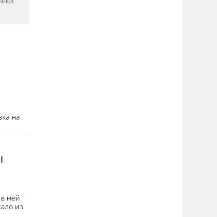
ики.
зка на
!
 в ней
хало из