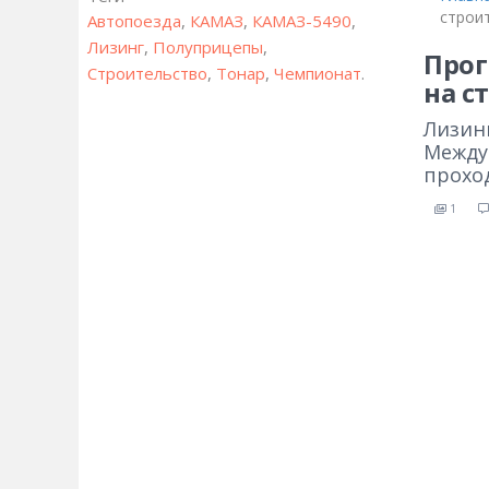
строи
Автопоезда
,
КАМАЗ
,
КАМАЗ-5490
,
Лизинг
,
Полуприцепы
,
Про
Строительство
,
Тонар
,
Чемпионат
.
на с
Лизин
Между
проход
1