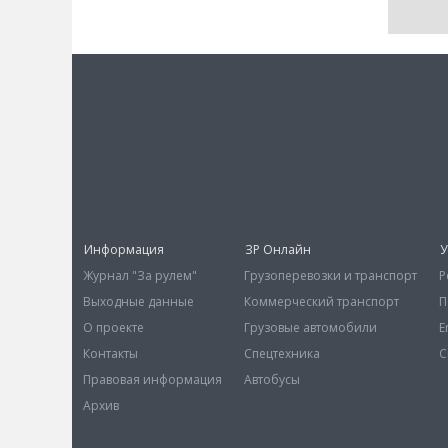
Информация
ЗР Онлайн
У
Журнал "За рулем"
Грузоперевозки и транспорт
Р
Выходные данные
Коммерческий транспорт
П
О проекте
Грузовые автомобили
E
Контакты
Спецтехника
С
Правовая информация
Автобусы
Архив