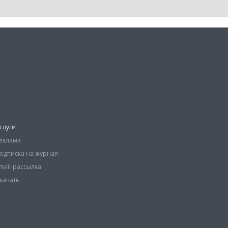
слуги
еклама
одписка на журнал
mail-рассылка
качать