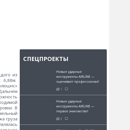
СПЕЦПРОЕКТЫ
Новые ударные
ждого из
инструменты AIRLINE —
 6,88м.
оценивает профессионал!
олюшнс»
1
 Дальнем
ожность
Новые ударные
ходимой
инструменты AIRLINE —
ровки. В
первое знакомство!
мельный
жа груза
2
влялась
заранее