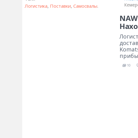
Кемер
Логистика
,
Поставки
,
Самосвалы
.
NAWI
Нахо
Логис
доста
Komat
прибы
10