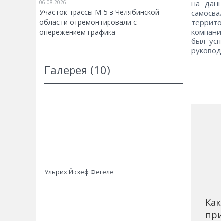
на дан
06.08.2026
Участок трассы М-5 в Челябинской
самосва
террит
области отремонтировали с
компани
опережением графика
был усп
руковод
Галерея (10)
Ульрих Йозеф Фёгеле
Как
при