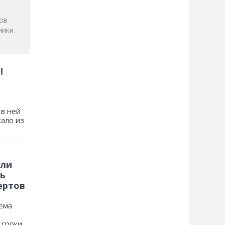
ов
ики.
!
 в ней
хало из
 ли
ь
ертов
ема
 сроки