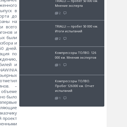
TRIALLI — пробег 50 000 км.
женного
Мнение эксперта
ыпуск в
2
орта до
раны на
и всего
TRIALLI — пробег 50 000 км.
Итоги испытаний
агонов и
рых были
2
азбора и
60 дней.
Компрессоры ТОЛВО. 126
ация по
000 км. Мнения экспертов
ждению,
билей и
1
«NAWINIA
рьерных
тметил
Компрессоры ТОЛВО.
инов. –
Пробег 126 000 км. Отчет
 объеме
испытаний
жно было
1
 впервые
вляющие
аказчику
й проект
твенными