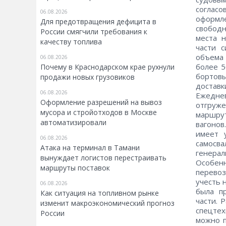
соглас
06.08.2026
оформл
Для предотвращения дефицита в
свобод
России смягчили требования к
места 
качеству топлива
части 
объема 
06.08.2026
более 5
Почему в Краснодарском крае рухнули
бортовы
продажи новых грузовиков
доставк
06.08.2026
Ежедне
Оформление разрешений на вывоз
отгруж
мусора и стройотходов в Москве
маршру
автоматизировали
вагонов
имеет 
06.08.2026
самос
Атака на терминал в Тамани
генера
вынуждает логистов перестраивать
Особен
маршруты поставок
перевоз
учесть 
06.08.2026
была п
Как ситуация на топливном рынке
части. 
изменит макроэкономический прогноз
спецтех
России
можно п