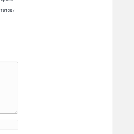
»
ьтатов?