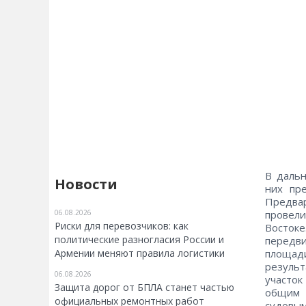
В дальн
Новости
них пр
Предва
провели
06.08.2026
Риски для перевозчиков: как
Восток
политические разногласия России и
передв
площади
Армении меняют правила логистики
резуль
06.08.2026
участок
Защита дорог от БПЛА станет частью
общим 
официальных ремонтных работ
судовы