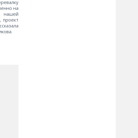
ревалку
венно на
в нашей
, проект
ссказала
кова.
и