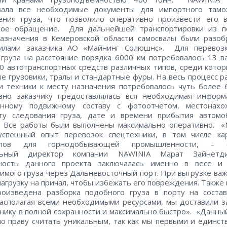
овала все необходимые документы для импортного тамо
ения груза, что позволило оперативно произвести его в
ное обращение. Для дальнейшей транспортировки из п
назначения в Кемеровской области самосвалы были разоб
силами заказчика АО «Майнинг Солюшнс». Для перевозк
груза на расстояние порядка 6000 км потребовалось 13 в
0 автотранспортных средств различных типов, среди кото
е грузовики, тралы и стандартные фуры. На весь процесс р
и техники к месту назначения потребовалось чуть более 
вно заказчику предоставлялась вся необходимая информ
енному подвижному составу с фотоотчетом, местонахо
ту следования груза, дате и времени прибытия автомо
. Все работы были выполнены максимально оперативно. 
успешный опыт перевозок спецтехники, в том числе ка
валов для горнодобывающей промышленности, – о
льный директор компании NAWINIA Марат Зайнетд
ность данного проекта заключалась именно в весе и
имого груза через Дальневосточный порт. При выгрузке ва
нагрузку на причал, чтобы избежать его повреждения. Также
роизведена разборка подобного груза в порту на соста
Располагая всеми необходимыми ресурсами, мы доставили з
нику в полной сохранности и максимально быстро». «Данны
о праву считать уникальным, так как мы первыми и единс