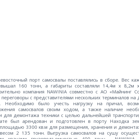
евосточный порт самосвалы поставлялись в сборе. Вес ка
евышал 160 тонн, а габариты составляли 14,4м x 8,2м x
рительно компания NAWINIA совместно с АО «Майнинг С
 переговоры с представителями нескольких терминалов на
е. Необходимо было учесть нагрузку на причал, возм
ижения самосвалов своим ходом, а также наличие необ
 для демонтажа техники с целью дальнейшей транспорти
тате был арендован и подготовлен в порту Находка зе
 площадью 3300 кв.м для размещения, хранения и демонта
весом 2 135 тонн. Выгрузка самосвалов на сушу осущест
ми кранами грузоподъемностью 400 тонн. NAWINIA 