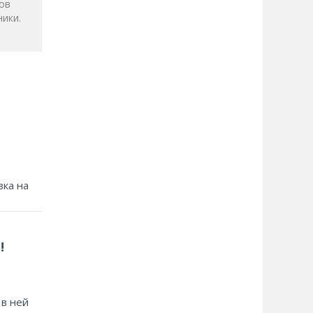
ов
ики.
зка на
!
 в ней