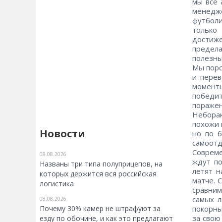
мы все 
менедж
футбол
только
достиж
предел
полезны
Мы поро
и перев
момент
победит
пораже
Неборак
похожи 
Новости
но по б
самоот
Соврем
08.08.2026
ждут по
Названы три типа полуприцепов, на
летят н
которых держится вся российская
матче. 
логистика
сравним
самых л
08.08.2026
Почему 30% камер не штрафуют за
покорны
за свою
езду по обочине, и как это предлагают