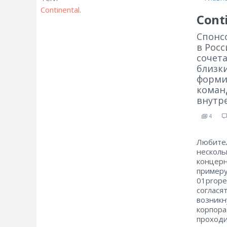
Continental
.
Cont
Спонс
в Рос
сочета
близки
форми
коман
внутр
4
Любите
нескол
концерн
примеру
01prope
соглася
возник
корпор
проходи