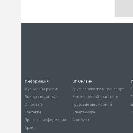
Информация
ЗР Онлайн
У
Журнал "За рулем"
Грузоперевозки и транспорт
Р
Выходные данные
Коммерческий транспорт
П
О проекте
Грузовые автомобили
E
Контакты
Спецтехника
С
Правовая информация
Автобусы
Архив