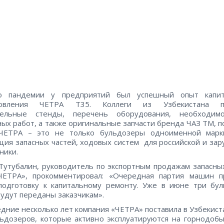
 пандемии у предприятий был успешный опыт капит
новления ЧЕТРА Т35. Коллеги из Узбекистана п
тельные стенды, перечень оборудования, необходим
ых работ, а также оригинальные запчасти бренда ЧАЗ ТМ, п
ЧЕТРА – это не только бульдозеры одноименной марк
ция запасных частей, ходовых систем для российской и за
ники.
Тутубалин, руководитель по экспортным продажам запасны
ЕТРА», прокомментировал: «Очередная партия машин п
подготовку к капитальному ремонту. Уже в июне три бу
удут переданы заказчикам».
едние несколько лет компания «ЧЕТРА» поставила в Узбекист
ьдозеров, которые активно эксплуатируются на горнодо