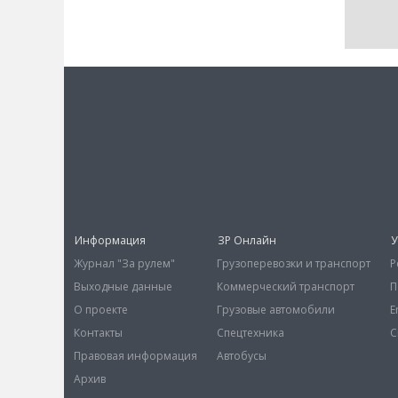
Информация
ЗР Онлайн
У
Журнал "За рулем"
Грузоперевозки и транспорт
Р
Выходные данные
Коммерческий транспорт
П
О проекте
Грузовые автомобили
E
Контакты
Спецтехника
С
Правовая информация
Автобусы
Архив