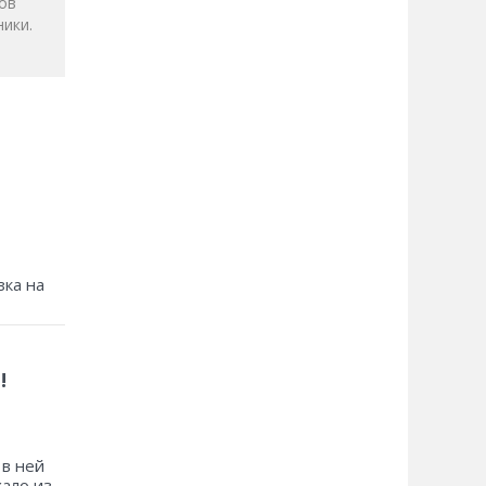
ов
ики.
зка на
!
 в ней
хало из