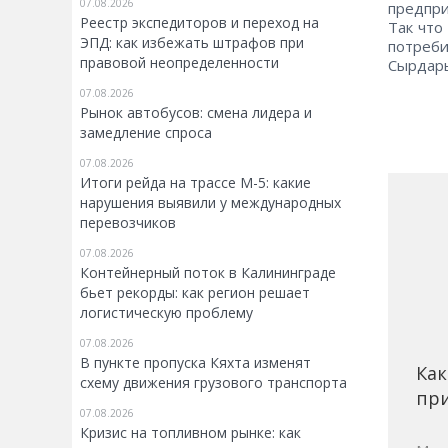
07.08.2026
предпри
Реестр экспедиторов и переход на
Так что
ЭПД: как избежать штрафов при
потреби
правовой неопределенности
Сырдарь
07.08.2026
Рынок автобусов: смена лидера и
замедление спроса
07.08.2026
Итоги рейда на трассе М-5: какие
нарушения выявили у международных
перевозчиков
07.08.2026
Контейнерный поток в Калининграде
бьет рекорды: как регион решает
логистическую проблему
07.08.2026
В пункте пропуска Кяхта изменят
Как
схему движения грузового транспорта
при
07.08.2026
Кризис на топливном рынке: как