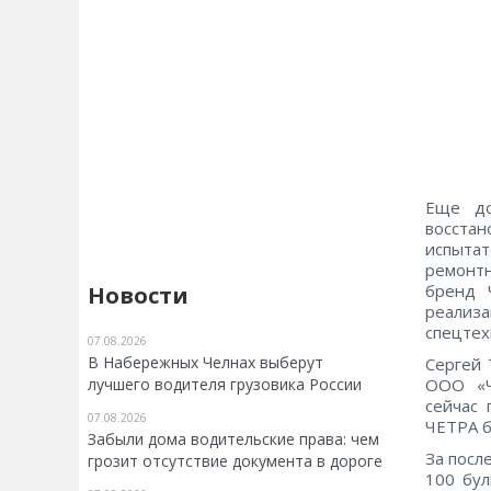
Еще до
восста
испыта
ремонтн
бренд 
Новости
реализа
спецтех
07.08.2026
В Набережных Челнах выберут
Сергей 
лучшего водителя грузовика России
ООО «Ч
сейчас 
07.08.2026
ЧЕТРА б
Забыли дома водительские права: чем
За посл
грозит отсутствие документа в дороге
100 бул