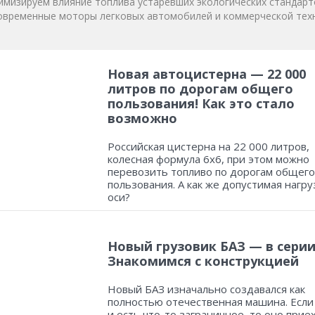
мизируем влияние топлива устаревших экологических стандарт
овременные моторы легковых автомобилей и коммерческой техн
Новая автоцистерна — 22 000
литров по дорогам общего
пользования! Как это стало
возможно
Российская цистерна на 22 000 литров,
колесная формула 6х6, при этом можно
перевозить топливо по дорогам общего
пользования. А как же допустимая нагру
оси?
Новый грузовик БАЗ — в серии
Знакомимся с конструкцией
Новый БАЗ изначально создавался как
полностью отечественная машина. Если
и есть что-то заграничное, то оно прие