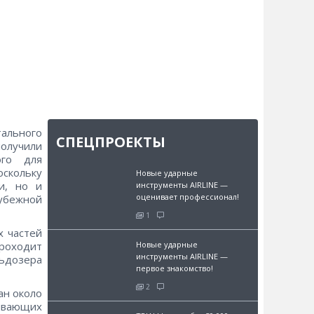
ального
СПЕЦПРОЕКТЫ
олучили
ого для
оскольку
Новые ударные
и, но и
инструменты AIRLINE —
оценивает профессионал!
рубежной
1
х частей
Новые ударные
роходит
инструменты AIRLINE —
льдозера
первое знакомство!
2
ан около
бывающих