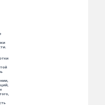
е
ики
ти.
отки
отой
ль
нии,
ций,
и
того,
сть