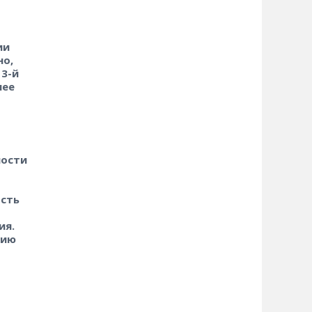
ии
но,
 3-й
лее
ности
ость
ия.
нию