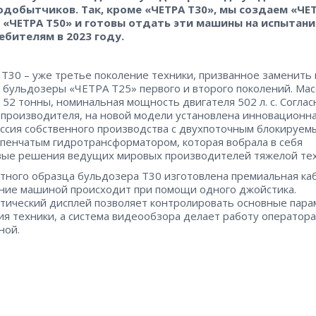
одобытчиков. Так, кроме «ЧЕТРА Т30», мы создаем «ЧЕ
, «ЧЕТРА Т50» и готовы отдать эти машины на испытани
ебителям в 2023 году.
Т30 – уже третье поколение техники, призванное заменить 
 бульдозеры «ЧЕТРА Т25» первого и второго поколений. Мас
52 тонны, номинальная мощность двигателя 502 л. с. Соглас
производителя, на новой модели установлена инновационн
ссия собственного производства с двухпоточным блокируем
пенчатым гидротрансформатором, которая вобрала в себя
ые решения ведущих мировых производителей тяжелой тех
тного образца бульдозера Т30 изготовлена премиальная ка
ние машиной происходит при помощи одного джойстика.
тический дисплей позволяет контролировать основные пар
ия техники, а система видеообзора делает работу оператор
ной.