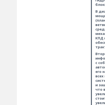
гидр
блок
В ди
мощн
(пла
ветв
сред
меха
КПД 
обес
трак
Втор
инфо
с со
авто
его 
всех
сист
и за
что 
увел
стои
увел