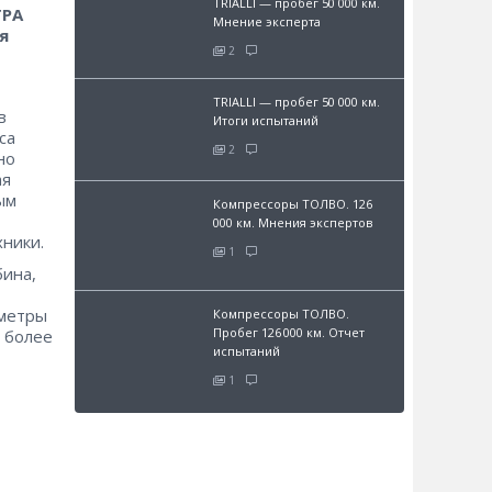
TRIALLI — пробег 50 000 км.
ТРА
Мнение эксперта
я
2
TRIALLI — пробег 50 000 км.
в
Итоги испытаний
са
2
но
ая
ым
Компрессоры ТОЛВО. 126
000 км. Мнения экспертов
ники.
1
бина,
аметры
Компрессоры ТОЛВО.
Пробег 126 000 км. Отчет
а более
испытаний
1