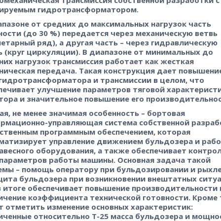
омеханическая трансмиссия собственной разработки с
ируемым гидротрансформатором.
апазоне от средних до максимальных нагрузок часть
ости (до 30 %) передается через механическую ветвь
нетарный ряд), а другая часть – через гидравлическую
ь (круг циркуляции). В диапазоне от минимальных до
них нагрузок трансмиссия работает как жесткая
ническая передача. Такая конструкция дает повышени
гидротрансформатора и трансмиссии в целом, что
печивает улучшение параметров тяговой характерист
тора и значительное повышение его производительнос
ая, не менее значимая особенность – бортовая
рмационно-управляющая система собственной разраб
бственным программным обеспечением, которая
матизирует управление движением бульдозера и раб
навесного оборудования, а также обеспечивает контро
 параметров работы машины. Основная задача такой
емы – помощь оператору при бульдозировании и рыхле
щита бульдозера при возникновении внештатных ситуа
в итоге обеспечивает повышение производительности 
ичение коэффициента технической готовности. Кроме 
т отметить изменение основных характеристик:
иченные относительно Т-25 масса бульдозера и мощно