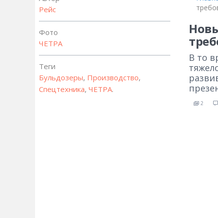
требо
Рейс
Новы
Фото
треб
ЧЕТРА
В то 
Теги
тяжел
разви
Бульдозеры
,
Производство
,
презе
Спецтехника
,
ЧЕТРА
.
2