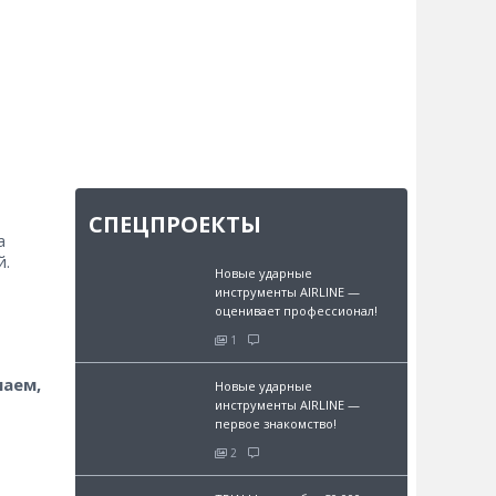
СПЕЦПРОЕКТЫ
а
й.
Новые ударные
инструменты AIRLINE —
оценивает профессионал!
1
маем,
Новые ударные
инструменты AIRLINE —
первое знакомство!
2