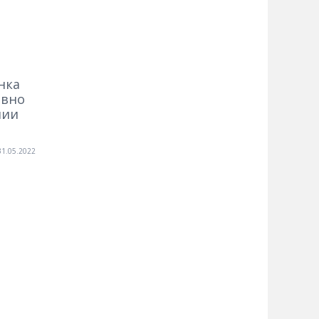
нка
ивно
нии
31.05.2022