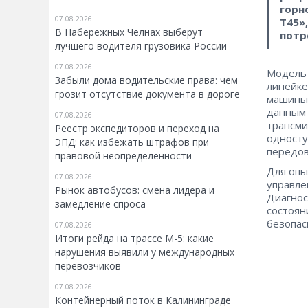
горн
07.08.2026
Т45»
В Набережных Челнах выберут
потр
лучшего водителя грузовика России
07.08.2026
Модель 
Забыли дома водительские права: чем
линейке
грозит отсутствие документа в дороге
машины 
данным 
07.08.2026
трансми
Реестр экспедиторов и переход на
односту
ЭПД: как избежать штрафов при
передов
правовой неопределенности
Для опы
07.08.2026
управле
Рынок автобусов: смена лидера и
Диагнос
замедление спроса
состоян
безопас
07.08.2026
Итоги рейда на трассе М-5: какие
нарушения выявили у международных
перевозчиков
07.08.2026
Контейнерный поток в Калининграде