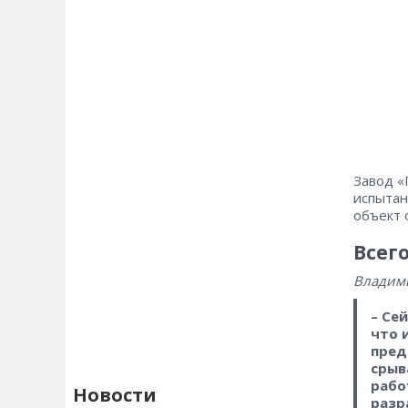
Завод «
испытан
объект 
Вс
Владими
– Се
что 
пред
срыв
рабо
Новости
разр