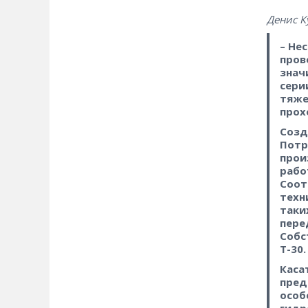
Денис К
– Не
пров
знач
сери
тяже
прох
Созд
Потр
прои
рабо
Соот
техн
таки
пере
Собс
Т-30.
Каса
пред
особ