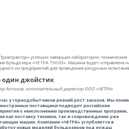
Промтрактор» успешно завершил лабораторно-технические
ия бульдозера «ЧЕТРА Т30.03». Машина будет отправлена н
одного из предприятий для проведения ресурсных испытани
его один джойстик
р Антонов, исполнительный директор ООО «ЧЕТРА»
йчас у горнодобытчиков резкий рост заказов. Мы пони
иностранные поставщики подводят российские
приятия к неисполнению производственных программ,
ая как поставку техники, так и сопровождение уже
тающих машин. Компания «ЧЕТРА» углубляется в
аботку новых моделей бульдозеров под нужды