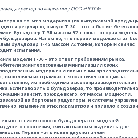
уваев, директор по маркетингу ООО «ЧЕТРА»
смотря на то, что модернизация выпускаемой продукц
одится регулярно, выпуск Т-30 – это событие, безуслов
имое. Бульдозер Т-30 массой 52 тонны – вторая модель
и бульдозеров. Напомню, что первой моделью стал бо
лый бульдозер Т-45 массой 72 тонны, который сейчас
одит испытания.
ание модели Т-30 – это ответ требованиям рынка.
ебители заинтересованы в минимизации своих
зводственных издержек и повышении производитель
т, выполняемых в рамках технологического цикла.
ветственно, им необходима высокопроизводительная
ика. Если говорить о бульдозерах, то производительн
х машин зависит, прежде всего, от массы, мощности,
даваемой на бортовые редукторы, и системы управлен
твенно, изменение этих параметров и привело к созда
тельно отличия нового бульдозера от моделей
ыдущего поколения, считаю важным выделить две
енности. Первая – это новая двухпоточная