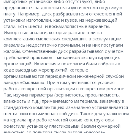
импортных установках либо отсутствуют, либо
предлагаются за дополнительную и весьма ощутимую
плату. Например, диск разбрасывателя отечественной
установки изготовлен, как и кузов, из нержавеющей
стали. Есть шести- и восьмилопастные варианты.
Импортные аналоги, которые раньше шли на
комплектацию смоленских спецмашин, в эксплуатации
оказались недостаточно прочными, и на них поступали
жалобы. Отечественный диск разрабатывался с учетом
требований практиков – механиков эксплуатирующих
организаций. Их мнения и пожелания были собраны в
ходе выездных мероприятий, которые
организовываются периодически инженерной службой
завода «Смолмаш». При этом учитываются условия
работы конкретной организации в конкретном регионе.
Так, изучив параметры (зернистость, просыпаемость,
влажность и т. д.) применяемого материала, заказчику в
стандартную комплектацию изначально устанавливается
шести- или восьмилопастной диск. Также для увлажнения
материала при работе чистой солью конструкторы
оснастили установку пластиковыми баками суммарной
емкостью до полутора тысяч литров «рассола».