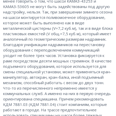
менее говорить о том, что шасси КАМАЗ-43253 и
КАМАЗ-53605 не могут быть задействованы под другую
надстройку, нельзя. Так, при завершении зимнего сезона
на шасси монтируется поливомоечное оборудование,
которое может быть выполнено как в виде
металлической цистерны (V=7,2 куб. м), так и в виде блока
пластиковых емкостей (V общ.=7,5 куб. м), который имеет
аналогичный по геометрическим размерам надрамник.
Благодаря унификации надрамников на перестановку
оборудования с переподключением коммуникаций
уходит не более трех часов. Установка фиксируется к
раме посредством десяти мощных стремянок. В качестве
подъемного оборудования, которое используется для
смены специальной установки, может применяться кран-
манипулятор, автокран, кран-балка, иной подъемный
механизм, способный работать с весом до двух тонн.
Что-то из перечисленного непременно имеется у
коммунальных служб. А именно на них в первую очередь
ориентирована спецмашина. Причем рекомендовать
КДМ 7881.03 (КДМ 7881.04) стоит компаниям, которые
работают в городе. На трассе предпочтительнее
использовать спецмашины на шасси более тяжелых,