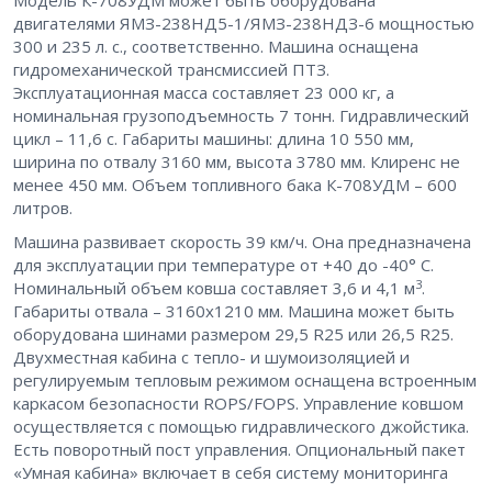
Модель К-708УДМ может быть оборудована
двигателями ЯМЗ-238НД5-1/ЯМЗ-238НДЗ-6 мощностью
300 и 235 л. с., соответственно. Машина оснащена
гидромеханической трансмиссией ПТЗ.
Эксплуатационная масса составляет 23 000 кг, а
номинальная грузоподъемность 7 тонн. Гидравлический
цикл – 11,6 c. Габариты машины: длина 10 550 мм,
ширина по отвалу 3160 мм, высота 3780 мм. Клиренс не
менее 450 мм. Объем топливного бака К-708УДМ – 600
литров.
Машина развивает скорость 39 км/ч. Она предназначена
для эксплуатации при температуре от +40 до -40° С.
3
Номинальный объем ковша составляет 3,6 и 4,1 м
.
Габариты отвала – 3160х1210 мм. Машина может быть
оборудована шинами размером 29,5 R25 или 26,5 R25.
Двухместная кабина с тепло- и шумоизоляцией и
регулируемым тепловым режимом оснащена встроенным
каркасом безопасности ROPS/FOPS. Управление ковшом
осуществляется с помощью гидравлического джойстика.
Есть поворотный пост управления. Опциональный пакет
«Умная кабина» включает в себя систему мониторинга