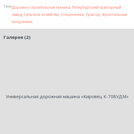
Теги
Дорожно-строительная техника
,
Петербургский тракторный
завод
,
Сельское хозяйство
,
Спецтехника
,
Трактор
,
Фронтальные
погрузчики
.
Галерея (2)
Универсальная дорожная машина «Кировец К-708УДМ»