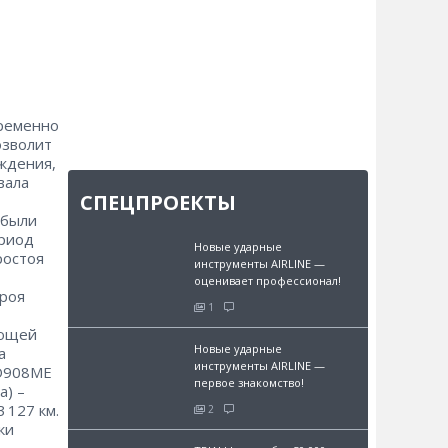
временно
озволит
ждения,
вала
СПЕЦПРОЕКТЫ
 были
ериод
Новые ударные
ростоя
инструменты AIRLINE —
оценивает профессионал!
троя
1
ающей
Новые ударные
а
инструменты AIRLINE —
 О908МЕ
первое знакомство!
а) –
 127 км.
2
ки