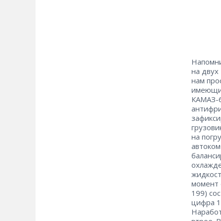
Напомни
на двух
нам про
имеющих
КАМАЗ-6
антифри
зафикси
грузови
на погр
автоком
баланси
охлажде
жидкост
момент 
199) со
цифра 1
Наработ