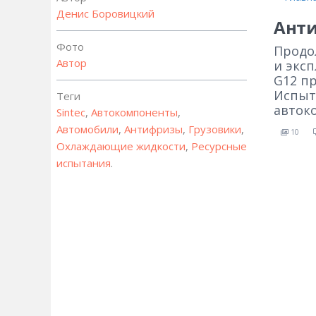
Денис Боровицкий
Анти
Фото
Продо
Автор
и экс
G12 п
Испыт
Теги
автоко
Sintec
,
Автокомпоненты
,
Автомобили
,
Антифризы
,
Грузовики
,
10
Охлаждающие жидкости
,
Ресурсные
испытания
.