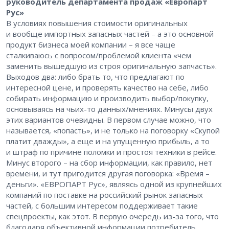
руководитель департамента продаж «Европарт
Рус»
В условиях повышения стоимости оригинальных
и вообще импортных запасных частей – а это основной
продукт бизнеса моей компании – я все чаще
сталкиваюсь с вопросом/проблемой клиента «чем
заменить вышедшую из строя оригинальную запчасть».
Выходов два: либо брать то, что предлагают по
интересной цене, и проверять качество на себе, либо
собирать информацию и производить выбор/покупку,
основываясь на чьих-то данных/мнениях. Минусы двух
этих вариантов очевидны. В первом случае можно, что
называется, «попасть», и не только на поговорку «Скупой
платит дважды», а еще и на упущенную прибыль, а то
и штраф по причине поломки и простоя техники в рейсе.
Минус второго – на сбор информации, как правило, нет
времени, и тут пригодится другая поговорка: «Время –
деньги». «ЕВРОПАРТ Рус», являясь одной из крупнейших
компаний по поставке на российский рынок запасных
частей, с большим интересом поддерживает такие
спецпроекты, как этот. В первую очередь из-за того, что
благодаря объективной информации потребитель