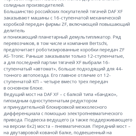
солидных производителей.
Большинство российских покупателей тягачей DAF XF
заказывают машины с 16-ступенчатой механической
коробкой передач фирмы ZF, включающей повышающий
делитель
и понижающий планетарный демультипликатор. Ряд
перевозчиков, в том числе и компания Bertschi,
предпочитает роботизированные коробки передач ZF
AS-Tronic. Раньше заказывали только 12-ступенчатые,
а для последней партии тягачей XF выбрали 16-
ступенчатый «автомат», больше подходящий для 44-
тонного автопоезда. Его главное отличие от 12-
ступенчатой КП – ​четыре вместо трех передач
в основном блоке.
Ведущий мост на DAF XF – ​с балкой типа «банджо»,
гипоидным одноступенчатым редуктором
и принудительной блокировкой межколесного
дифференциала с помощью электропневматического
привода. Подвеска ведущего (а также поддерживающего
на версии 6х2) моста – ​пневматическая. Передний мост – ​
на двутавровой кованой балке, подвешенный на