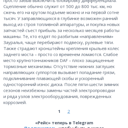
просто забыв выключить блокировку дифференциала.
Сцепление обычно служит от 500 до 800 тыс. км, но
сжечь его на крутом подъеме можно и на первой сотне
тысяч. У заправляющихся в глубинке возможен ранний
выход из строя топливной аппаратуры, и покупка новых
запчастей съест прибыль за несколько месяцев работы
машины. Те, кто ездят по разбитым «направлениям»
Зауралья, чаще перебирают подвеску, рулевые тяги.
Также страдают кронштейны крепления крыльев колес
заднего моста – ​просто со временем ломаются. Слабое
место крупнотоннажников DAF – ​плохо защищенные
тормозные механизмы. Отсутствие нижних заглушек
направляющих суппортов вызывает попадание грязи,
подклинивание плавающей скобы и ускоренный
односторонний износ диска. После пяти-шести зимних
сезонов неизбежны замены частей электропроводки
и ряда узлов электрооборудования, поврежденных
коррозией.
1
2
«Рейс» теперь в Telegram