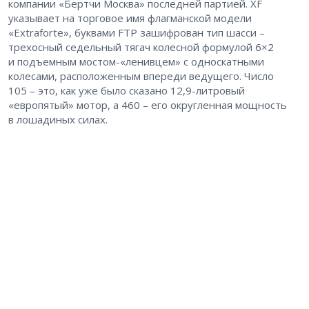
компании «Бертчи Москва» последней партией. XF
указывает на торговое имя флагманской модели
«Extraforte», буквами FTP зашифрован тип шасси – ​
трехосный седельный тягач колесной формулой 6×2
и подъемным мостом-«ленивцем» с односкатными
колесами, расположенным впереди ведущего. Число
105 – ​это, как уже было сказано 12,9-литровый
«европятый» мотор, а 460 – ​его округленная мощность
в лошадиных силах.