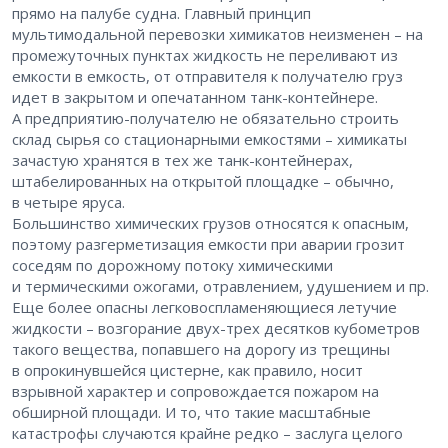
прямо на палубе судна. Главный принцип
мультимодальной перевозки химикатов неизменен – ​на
промежуточных пунктах жидкость не переливают из
емкости в емкость, от отправителя к получателю груз
идет в закрытом и опечатанном танк-контейнере.
А предприятию-получателю не обязательно строить
склад сырья со стационарными емкостями – ​химикаты
зачастую хранятся в тех же танк-контейнерах,
штабелированных на открытой площадке – ​обычно,
в четыре яруса.
Большинство химических грузов относятся к опасным,
поэтому разгерметизация емкости при аварии грозит
соседям по дорожному потоку химическими
и термическими ожогами, отравлением, удушением и пр.
Еще более опасны легковоспламеняющиеся летучие
жидкости – ​возгорание двух-трех десятков кубометров
такого вещества, попавшего на дорогу из трещины
в опрокинувшейся цистерне, как правило, носит
взрывной характер и сопровождается пожаром на
обширной площади. И то, что такие масштабные
катастрофы случаются крайне редко – ​заслуга целого