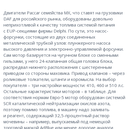
Двигатели Paccar семейства MX, что ставят на грузовики
DAF для российского рынка, оборудованы довольно
неприхотливой к качеству топлива системой питания
с EUP-секциями фирмы Delphi. По сути, это насос-
форсунки, состоящие из двух соединенных
металлической трубкой узлов: плунжерного насоса
высокого давления и электронно-управляемой форсунки.
Сам мотор базируется на чугунном блоке со сменными
гильзами, у него 24-клапанная общая головка блока,
распредвал нижнего расположения с шестеренным
приводом со стороны маховика. Привод клапанов – ​через
роликовые толкатели, штанги и коромысла. На выбор
покупателя – ​три настройки мощности: 410, 460 и 510 л.с.
Остальные характеристики моторов – ​в таблице. Для
соответствия нормам Евро‑5 мотор оборудован системой
SCR каталитической нейтрализации окислов азота,
поэтому помимо топлива, в машину надо заливать
и реагент, содержащий 32,5-процентный раствор
мочевины – ​например, выпускаемый под немецкой
торговой маркой AdBlue или менее дорогие аналоги