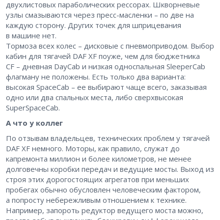
двухлистовых параболических рессорах. Шкворневые
узлы смазываются через пресс-масленки – ​по две на
каждую сторону. Других точек для шприцевания
в машине нет.
Тормоза всех колес – ​дисковые с пневмоприводом. Выбор
кабин для тягачей DAF XF поуже, чем для бюджетника
CF – ​дневная DayCab и низкая односпальная SleeperCab
флагману не положены. Есть только два варианта:
высокая SpaceCab – ​ее выбирают чаще всего, заказывая
одно или два спальных места, либо сверхвысокая
SuperSpaceCab.
А что у коллег
По отзывам владельцев, технических проблем у тягачей
DAF XF немного. Моторы, как правило, служат до
капремонта миллион и более километров, не менее
долговечны коробки передач и ведущие мосты. Выход из
строя этих дорогостоящих агрегатов при меньших
пробегах обычно обусловлен человеческим фактором,
а попросту небережливым отношением к технике.
Например, запороть редуктор ведущего моста можно,