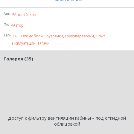
Автор
Антон Уткин
Фото
Автор
Теги
DAF
,
Автомобили
,
Грузовики
,
Грузоперевозки
,
Опыт
эксплуатации
,
Тягачи
.
Галерея (35)
Доступ к фильтру вентиляции кабины – под откидной
облицовкой