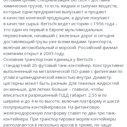
химических грузов, то есть жидких и сыпучих веществ,
которые одни предприятия выпускают и продают
в качестве конечной продукции, а другие покупают
в качестве сырья. Bertschi ведет историю с 1956 года – ​
это один из первый в Европе мультимодальных
перевозчиков, начавший с железных дорог и сегодня
доставляющий грузы уже всеми видами транспорта,
включая автомобильный и морской. Российский филиал
компании открыт в 2005 году.
Основная транспортная единица у Bertschi – ​
стандартный 20-футовый танк-контейнер. Конструктивно
выполненный на металлической ISO-раме с фитингами по
углам и цилиндрической емкостью внутри. Диаметр
цистерны может быть разным. Для тяжелых жидкостей
он меньше, для легких больше – ​главное, чтобы
вписаться в разрешенный ПДД габарит: 2,55 м по
ширине и до 4 м по высоте, включая платформу и шасси
полуприцепа-контейнеровоза. На фитинговую
железнодорожную платформу ставят по два-три танк-
контейнера. При транспортировке морем контейнеры
располагаются в несколько ярусов в трюме, но чаще