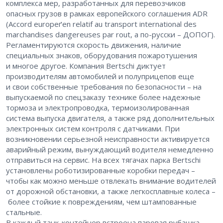
комплекса мер, разработанных для перевозчиков
опасных грузов в рамках европейского соглашения ADR
(Accord europeґen relatif au transport international des
marchandises dangereuses par rout, а по-русски – ​ДОПОГ).
Регламентируются скорость движения, наличие
специальных знаков, оборудования пожаротушения
и многое другое. Компания Bertschi диктует
производителям автомобилей и полуприцепов еще
и свои собственные требования по безопасности – ​на
выпускаемой по спецзаказу технике более надежные
тормоза и электропроводка, термоизолированная
система выпуска двигателя, а также ряд дополнительных
электронных систем контроля с датчиками. При
возникновении серьезной неисправности активируется
аварийный режим, вынуждающий водителя немедленно
отправиться на сервис. На всех тягачах парка Bertschi
установлены роботизированные коробки передач – ​
чтобы как можно меньше отвлекать внимание водителей
от дорожной обстановки, а также легкосплавные колеса –
​более стойкие к повреждениям, чем штампованные
стальные.
В каждый танк-контейнер встроена паровая рубашка,