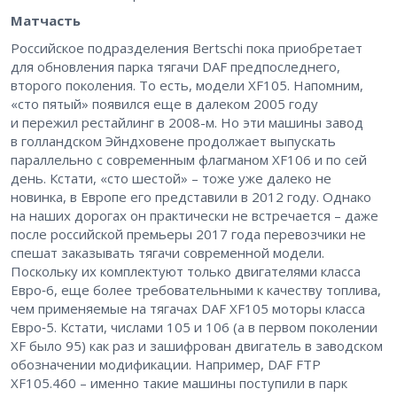
Матчасть
Российское подразделения Bertschi пока приобретает
для обновления парка тягачи DAF предпоследнего,
второго поколения. То есть, модели XF105. Напомним,
«сто пятый» появился еще в далеком 2005 году
и пережил рестайлинг в 2008-м. Но эти машины завод
в голландском Эйндховене продолжает выпускать
параллельно с современным флагманом XF106 и по сей
день. Кстати, «сто шестой» – ​тоже уже далеко не
новинка, в Европе его представили в 2012 году. Однако
на наших дорогах он практически не встречается – ​даже
после российской премьеры 2017 года перевозчики не
спешат заказывать тягачи современной модели.
Поскольку их комплектуют только двигателями класса
Евро‑6, еще более требовательными к качеству топлива,
чем применяемые на тягачах DAF XF105 моторы класса
Евро‑5. Кстати, числами 105 и 106 (а в первом поколении
XF было 95) как раз и зашифрован двигатель в заводском
обозначении модификации. Например, DAF FTP
XF105.460 – ​именно такие машины поступили в парк