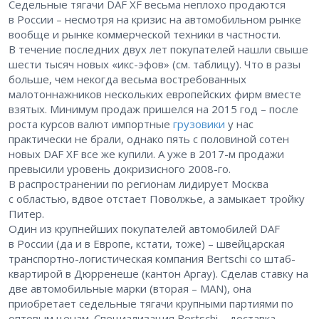
Седельные тягачи DAF XF весьма неплохо продаются
в России – ​несмотря на кризис на автомобильном рынке
вообще и рынке коммерческой техники в частности.
В течение последних двух лет покупателей нашли свыше
шести тысяч новых «икс-эфов» (см. таблицу). Что в разы
больше, чем некогда весьма востребованных
малотоннажников нескольких европейских фирм вместе
взятых. Минимум продаж пришелся на 2015 год – ​после
роста курсов валют импортные
грузовики
у нас
практически не брали, однако пять с половиной сотен
новых DAF XF все же купили. А уже в 2017-м продажи
превысили уровень докризисного 2008-го.
В распространении по регионам лидирует Москва
с областью, вдвое отстает Поволжье, а замыкает тройку
Питер.
Один из крупнейших покупателей автомобилей DAF
в России (да и в Европе, кстати, тоже) – ​швейцарская
транспортно-логистическая компания Bertschi со штаб-
квартирой в Дюрренеше (кантон Аргау). Сделав ставку на
две автомобильные марки (вторая – ​MAN), она
приобретает седельные тягачи крупными партиями по
оптовым ценам. Специализация Bertschi – ​доставка