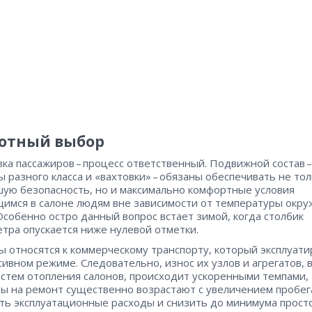
отный выбор
ка пассажиров – ​процесс ответственный. Подвижной состав – 
ы разного класса и «вахтовки» – ​обязаны обеспечивать не то
ую безопасность, но и максимально комфортные условия
имся в салоне людям вне зависимости от температуры окр
Особенно остро данный вопрос встает зимой, когда столбик
тра опускается ниже нулевой отметки.
ы относятся к коммерческому транспорту, который эксплуати
сивном режиме. Следовательно, износ их узлов и агрегатов, 
истем отопления салонов, происходит ускоренными темпами,
ты на ремонт существенно возрастают с увеличением пробег
ть эксплуатационные расходы и снизить до минимума прост