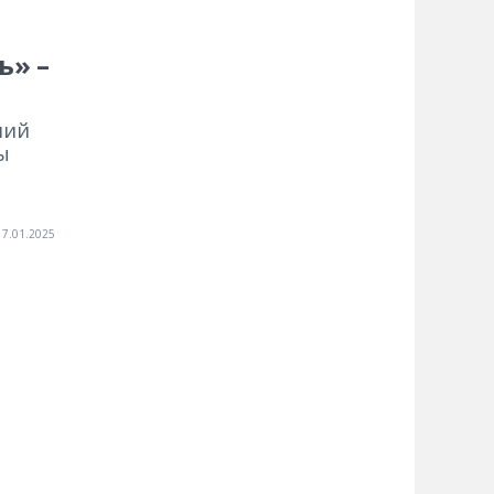
ь» –
ний
ы
17.01.2025