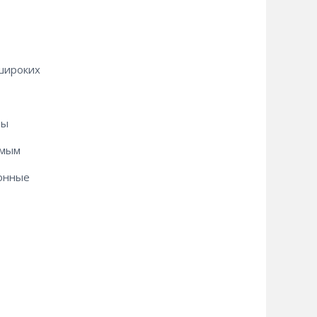
широких
ты
амым
ионные