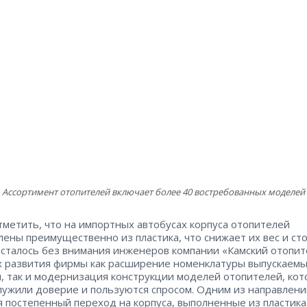
Ассортимент отопителей включает более 40 востребованных моделей
тметить, что на импортных автобусах корпуса отопителей
лены преимущественно из пластика, что снижает их вес и ст
осталось без внимания инженеров компании «Камский отопит
х развития фирмы как расширение номенклатуры выпускаем
, так и модернизация конструкции моделей отопителей, ко
лужили доверие и пользуются спросом. Одним из направлени
я постепенный переход на корпуса, выполненные из пластика