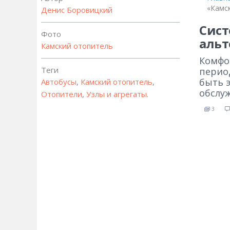
«Камс
Денис Боровицкий
Сист
Фото
альт
Камский отопитель
Комфо
Теги
перио
быть 
Автобусы
,
Камский отопитель
,
обслу
Отопители
,
Узлы и агрегаты
.
3