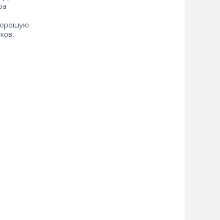
ра
 хорошую
ков,