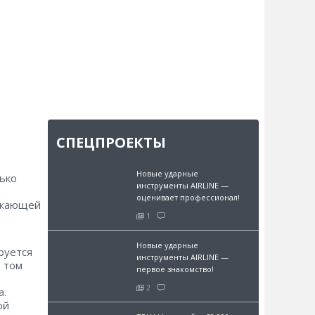
СПЕЦПРОЕКТЫ
​
Новые ударные
лько
инструменты AIRLINE —
оценивает профессионал!
ужающей
1
Новые ударные
руется
инструменты AIRLINE —
в том
первое знакомство!
2
а.
ой