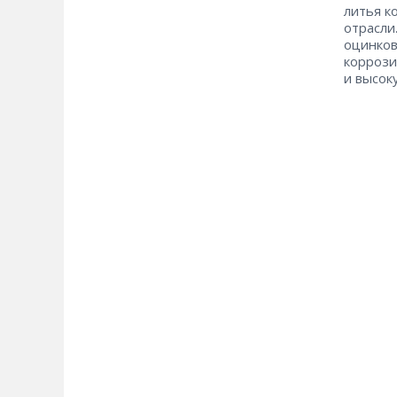
литья к
отрасли
оцинков
коррози
и высок