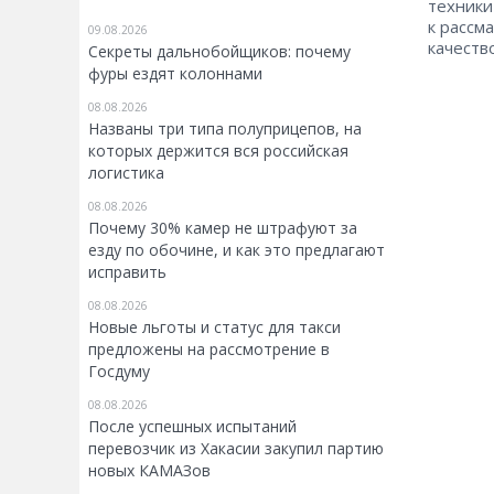
техники
к рассм
09.08.2026
качеств
Секреты дальнобойщиков: почему
фуры ездят колоннами
08.08.2026
Названы три типа полуприцепов, на
которых держится вся российская
логистика
08.08.2026
Почему 30% камер не штрафуют за
езду по обочине, и как это предлагают
исправить
08.08.2026
Новые льготы и статус для такси
предложены на рассмотрение в
Госдуму
08.08.2026
После успешных испытаний
перевозчик из Хакасии закупил партию
новых КАМАЗов