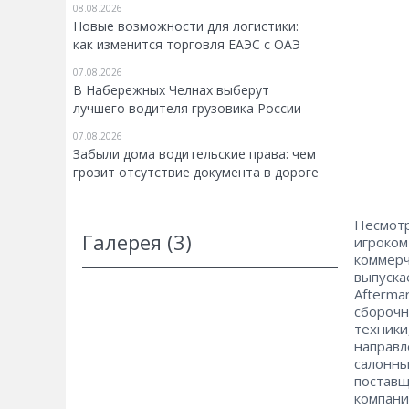
08.08.2026
Новые возможности для логистики:
как изменится торговля ЕАЭС с ОАЭ
07.08.2026
В Набережных Челнах выберут
лучшего водителя грузовика России
07.08.2026
Забыли дома водительские права: чем
грозит отсутствие документа в дороге
Несмотр
Галерея (3)
игроком
коммерч
выпуска
Afterma
сборочн
техники
направл
салонны
поставщ
компани