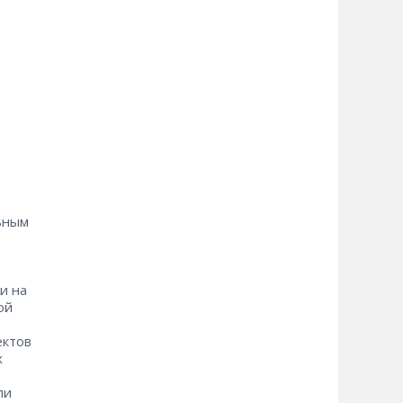
ьным
и на
ой
ектов
х
ли