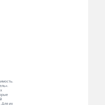
оимость.
ель».
ых
торые
й
. Для их