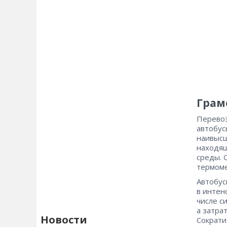
Грам
Перевоз
автобус
наивысш
находящ
среды. 
термоме
Автобус
в интен
числе с
а затра
Новости
Сократи