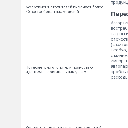
продукц
Ассортимент отопителей включает более
40 востребованных моделей
Пере
Ассорти
востреб
на росс
отечест
(«вахто
необход
с миним
импортн
автопар
По геометрии отопители полностью
пробега
идентичны оригинальным узлам
расходы
Корпуса, выполненные из оцинкованной