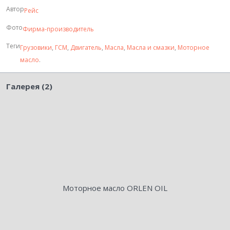
Автор
Рейс
Фото
Фирма-производитель
Теги
Грузовики
,
ГСМ
,
Двигатель
,
Масла
,
Масла и смазки
,
Моторное
масло
.
Галерея (2)
Моторное масло ORLEN OIL