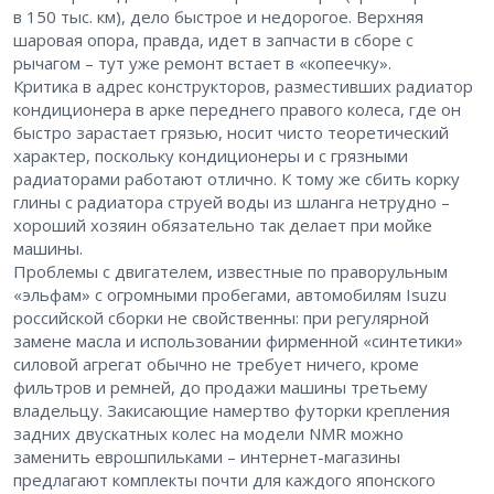
в 150 тыс. км), дело быстрое и недорогое. Верхняя
шаровая опора, правда, идет в запчасти в сборе с
рычагом – тут уже ремонт встает в «копеечку».
Критика в адрес конструкторов, разместивших радиатор
кондиционера в арке переднего правого колеса, где он
быстро зарастает грязью, носит чисто теоретический
характер, поскольку кондиционеры и с грязными
радиаторами работают отлично. К тому же сбить корку
глины с радиатора струей воды из шланга нетрудно –
хороший хозяин обязательно так делает при мойке
машины.
Проблемы с двигателем, известные по праворульным
«эльфам» с огромными пробегами, автомобилям Isuzu
российской сборки не свойственны: при регулярной
замене масла и использовании фирменной «синтетики»
силовой агрегат обычно не требует ничего, кроме
фильтров и ремней, до продажи машины третьему
владельцу. Закисающие намертво футорки крепления
задних двускатных колес на модели NMR можно
заменить еврошпильками – интернет-магазины
предлагают комплекты почти для каждого японского