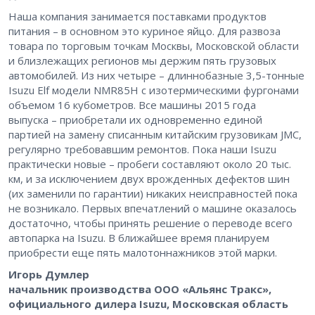
Наша компания занимается поставками продуктов
питания – в основном это куриное яйцо. Для развоза
товара по торговым точкам Москвы, Московской области
и близлежащих регионов мы держим пять грузовых
автомобилей. Из них четыре – длиннобазные 3,5-тонные
Isuzu Elf модели NMR85H c изотермическими фургонами
объемом 16 кубометров. Все машины 2015 года
выпуска – приобретали их одновременно единой
партией на замену списанным китайским грузовикам JMC,
регулярно требовавшим ремонтов. Пока наши Isuzu
практически новые – пробеги составляют около 20 тыс.
км, и за исключением двух врожденных дефектов шин
(их заменили по гарантии) никаких неисправностей пока
не возникало. Первых впечатлений о машине оказалось
достаточно, чтобы принять решение о переводе всего
автопарка на Isuzu. В ближайшее время планируем
приобрести еще пять малотоннажников этой марки.
Игорь Думлер
начальник производства ООО «Альянс Тракс»,
официального дилера Isuzu, Московская область