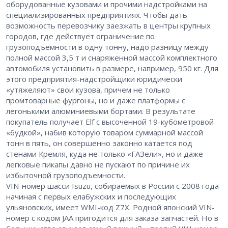
оборудованные кузовами и прочими надстройками на
специализированных предприятиях. Чтобы дать
возможность перевозчику заезжать в центры крупных
городов, где действует ограничение по
грузоподъемности в одну тонну, надо разницу между
полной массой 3,5 т и снаряженной массой комплектного
автомобиля установить в размере, например, 950 кг. Для
этого предприятия-надстройщики юридически
«утяжеляют» свои кузова, причем не только
промтоварные фургоны, но и даже платформы с
легонькими алюминиевыми бортами. В результате
покупатель получает Elf с высоченной 19-кубометровой
«будкой», набив которую товаром суммарной массой
тонн в пять, он совершенно законно катается под
стенами Кремля, куда не только «ГАЗели», но и даже
легковые пикапы давно не пускают по причине их
избыточной грузоподъемности.
VIN-номер шасси Isuzu, собираемых в России с 2008 года
начиная с первых елабужских и последующих
ульяновских, имеет WMI-код Z7X. Родной японский VIN-
номер с кодом JAA пригодится для заказа запчастей. Но в