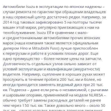
Автомобили Isuzu в эксплуатации по-японски надежны –
случаи ремонта по гарантии при обращении владельцев
в наш сервисный центр достаточно редки. Например, за
2014 год таковых зафиксировано 5 на полторы тысячи
машин этой марки, регулярно приезжающих к нам на
техобслуживание. Isuzu Elf в сравнении с мало-
и среднетоннажными автомобилями прочих японских
марок (наша компания также является официальным
дилером Hino и Mitsubishi Fuso) лучше приспособлен
к перегрузам и работе в условиях плохих дорог. Еще
одно преимущество – более низкие цены на запчасти.
Долговечность отдельных узлов сильно зависит от
условий эксплуатации и квалификации (аккуратности)
водителя. Например, сцепление в хороших руках может
прослужить в течение пробега 200 тыс. км и более, но
иногда приходится заменять ведомый диск при 20 тыс.
км. Подвеска – даже если речь о независимой, с рычагами
и шаровыми опорами, применяемой на модели NLR85A –
обычно требует замены расходных деталей не ранее
чем через 150 тыс. км. Также довольно много – около 50
тыс. км – служат колодки дисковых тормозов передних