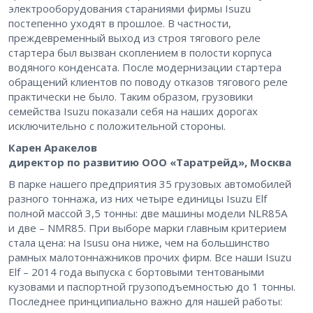
электрооборудования стараниями фирмы Isuzu
постепенно уходят в прошлое. В частности,
преждевременный выход из строя тягового реле
стартера был вызван скоплением в полости корпуса
водяного конденсата. После модернизации стартера
обращений клиентов по поводу отказов тягового реле
практически не было. Таким образом, грузовики
семейства Isuzu показали себя на наших дорогах
исключительно с положительной стороны.
Карен Аракелов
директор по развитию ООО «Таратрейд», Москва
В парке нашего предприятия 35 грузовых автомобилей
разного тоннажа, из них четыре единицы Isuzu Elf
полной массой 3,5 тонны: две машины модели NLR85A
и две – NMR85. При выборе марки главным критерием
стала цена: на Isusu она ниже, чем на большинство
рамных малотоннажников прочих фирм. Все наши Isuzu
Elf – 2014 года выпуска с бортовыми тентоваными
кузовами и паспортной грузоподъемностью до 1 тонны.
Последнее принципиально важно для нашей работы: