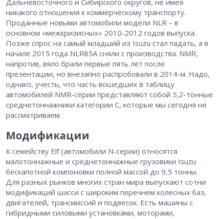
Дальневосточного и Сибирского округов, не имея
никакого отношения к коммерческому транспорту.
Проданные новыми автомобили модели NLR – в
основном «межкризисных» 2010-2012 годов выпуска.
Позже спрос на самый младший из Isuzu стал падать, а в
начале 2015 года NLR85A сняли с производства. NMR,
напротив, вяло брали первые пять лет после
презентации, но внезапно распробовали в ­2014-м. Надо,
однако, учесть, что часть вошедших в таблицу
автомобилей NMR-серии представляют собой 5,2-тонные
среднетоннажники категории С, которые мы сегодня не
рассматриваем.
Модификации
К семейству Elf (автомобили N-серии) относятся
малотоннажные и среднетоннажные грузовики Isuzu
бескапотной компоновки полной массой до 9,5 тонны.
Для разных рынков многих стран мира выпускают сотни
модификаций шасси с широким перечнем колесных баз,
двигателей, трансмиссий и подвесок. Есть машины с
гибридными силовыми установками, моторами,