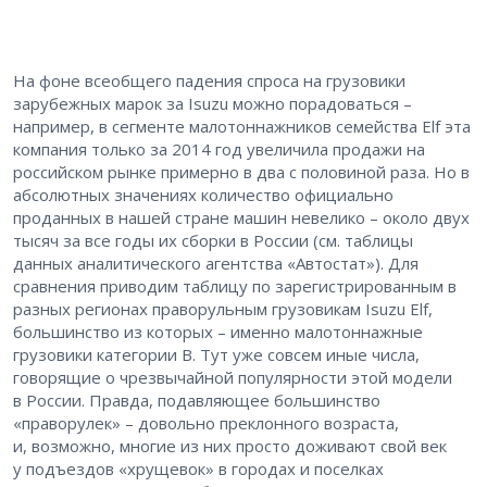
На фоне всеобщего падения спроса на грузовики
зарубежных марок за Isuzu можно порадоваться –
например, в сегменте малотоннажников семейства Elf эта
компания только за 2014 год увеличила продажи на
российском рынке примерно в два с половиной раза. Но в
абсолютных значениях количество официально
проданных в нашей стране машин невелико – около двух
тысяч за все годы их сборки в России (см. таблицы
данных аналитического агентства «Автостат»). Для
сравнения приводим таблицу по зарегистрированным в
разных регионах праворульным грузовикам Isuzu Elf,
большинство из которых – именно малотоннажные
грузовики категории B. Тут уже совсем иные числа,
говорящие о чрезвычайной популярности этой модели
в России. Правда, подавляющее большинство
«праворулек» – довольно преклонного возраста,
и, возможно, многие из них просто доживают свой век
у подъездов «хрущевок» в городах и поселках