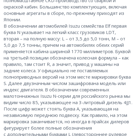
полномасштабное CKD-производство со сваркой и
окраской кабин. Большинство комплектующих, включая
основные агрегаты в сборе, по-прежнему приходят из
Японии.
В обозначении автомобилей Isuzu семейства Elf первая
буква N указывает на легкий класс грузовиков LDT,
вторая – на полную массу: L – от 3,5 до 5,0 тонн, M – от
5,0 до 7,5 тонны, причем на автомобилях обеих серий
применяется кабина шириной 1770 миллиметров. Буквой
на третьей позиции обозначена колесная формула – как
правило, там стоит R, а значит, привод у машины на
задние колеса. У официально не поставляемых
полноприводных версий на этом месте маркировки буква
S. Далее двузначным числом зашифрована модель или
индекс двигателя. В обозначении современных
малотоннажных Isuzu N-серии для российского рынка мы
видим число 85, указывающее на 3-литровый дизель 4JJ1.
После цифр может стоять буква A, указывающая на
независимую переднюю подвеску. Как правило, на этом
маркировка заканчивается, но иногда в прайсах дилеров
фигурирует более полные обозначения
с дополнительными буквами L (левостороннее рулевое