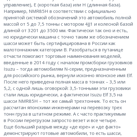
управление), Е (короткая база) или Н (длинная база).
Например, NMR85H в соответствии с официально
принятой системой обозначений это автомобиль полной
массой от 5 до 7,5 тонны с мотором 4JJ1 и колесной базой
длиной от 3201 до 3500 мм. Фактически так оно и есть,
но юридически машина с точно таким же обозначением
шасси может быть сертифицирована в России как
малотоннажник категории B. Разобраться в путанице
отчасти помогают торговые наименования моделей,
введенные в 2014 году с началом промсборки грузовиков
Isuzu – тогда автомобилям N-серии, предназначенным
для российского рынка, вернули исконно японское имя Elf.
После него приведена полная масса в тоннах – 3,5 или
5,2, с одной лишь оговоркой: 3,5-тонными эти грузовики
стали лишь юридически, а фактически Isuzu Elf 3,5 на
шасси NMR85H – тот же самый трехтонник. То есть он
рассчитан японскими инженерами на перевозку трех
тонн груза в штатном режиме. А с часто практикуемым
в России перегрузом запросто везет и все четыре.
Еще больший разрыв между «де юре» и «де факто»
демонстрируют готовые автомобили, то есть шасси,