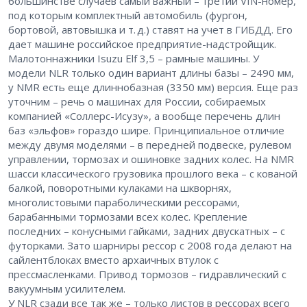
большинстве случаев самый важный – третий VIN-номер,
под которым комплектный автомобиль (фургон,
бортовой, автовышка и т. д.) ставят на учет в ГИБДД. Его
дает машине российское предприятие-надстройщик.
Малотоннажники Isuzu Elf 3,5 – рамные машины. У
модели NLR только один вариант длины базы – 2490 мм,
у NMR есть еще длиннобазная (3350 мм) версия. Еще раз
уточним – речь о машинах для России, собираемых
компанией «Соллерс-Исузу», а вообще перечень длин
баз «эльфов» гораздо шире. Принципиальное отличие
между двумя моделями – в передней подвеске, рулевом
управлении, тормозах и ошиновке задних колес. На NMR
шасси классического грузовика прошлого века – с кованой
балкой, поворотными кулаками на шкворнях,
многолистовыми параболическими рессорами,
барабанными тормозами всех колес. Крепление
последних – конусными гайками, задних двускатных – с
футорками. Зато шарниры рессор с 2008 года делают на
сайлентблоках вместо архаичных втулок с
прессмасленками. Привод тормозов – гидравлический с
вакуумным усилителем.
У NLR сзади все так же – только листов в рессорах всего