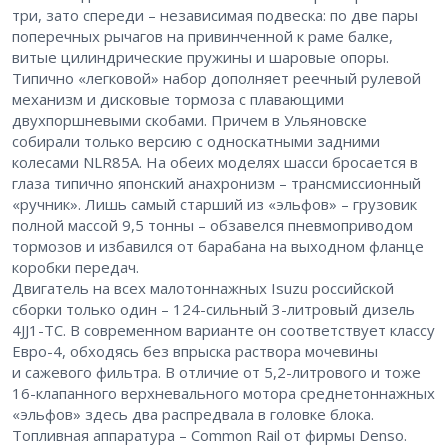
три, зато спереди – независимая подвеска: по две пары
поперечных рычагов на привинченной к раме балке,
витые цилиндрические пружины и шаровые опоры.
Типично «легковой» набор дополняет реечный рулевой
механизм и дисковые тормоза с плавающими
двухпоршневыми скобами. Причем в Ульяновске
собирали только версию с односкатными задними
колесами NLR85A. На обеих моделях шасси бросается в
глаза типично японский анахронизм – трансмиссионный
«ручник». Лишь самый старший из «эльфов» – грузовик
полной массой 9,5 тонны – обзавелся пневмоприводом
тормозов и избавился от барабана на выходном фланце
коробки передач.
Двигатель на всех малотоннажных Isuzu российской
сборки только один – 124-сильный 3-литровый дизель
4JJ1-TC. В современном варианте он соответствует классу
­Евро-4, обходясь без впрыска раствора мочевины
и сажевого фильтра. В отличие от 5,2-литрового и тоже
16-клапанного верхневального мотора среднетоннажных
«эльфов» здесь два распредвала в головке блока.
Топливная аппаратура – Common Rail от фирмы Denso.