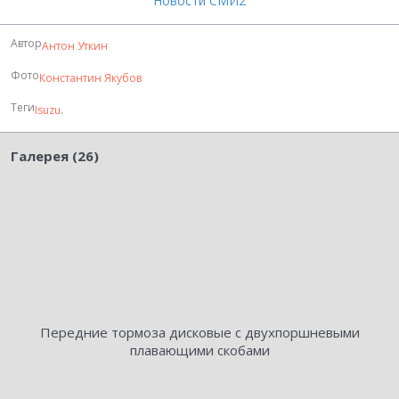
Новости СМИ2
Автор
Антон Уткин
Фото
Константин Якубов
Теги
Isuzu
.
Галерея (26)
Передние тормоза дисковые с двухпоршневыми
плавающими скобами