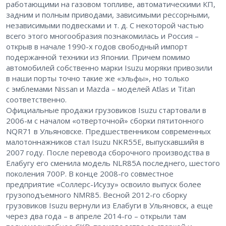
работающими на газовом топливе, автоматическими КП,
задним и полным приводами, зависимыми рессорными,
независимыми подвесками и т. д. С некоторой частью
всего этого многообразия познакомилась и Россия –
открыв в начале 1990-х годов свободный импорт
подержанной техники из Японии. Причем помимо
автомобилей собственно марки Isuzu моряки привозили
в наши порты точно такие же «эльфы», но только
с эмблемами Nissan и Mazda – моделей Atlas и Titan
соответственно.
Официальные продажи грузовиков Isuzu стартовали в
2006-м с началом «отверточной» сборки пятитонного
NQR71 в Ульяновске. Предшественником современных
малотоннажников стал Isuzu NKR55E, выпускавшийя в
2007 году. После перевода сборочного производства в
Елабугу его сменила модель NLR85A последнего, шестого
поколения 700P. В конце 2008-го совместное
предприятие «Соллерс-Исузу» освоило выпуск более
грузоподъемного NMR85. Весной ­2012-го сборку
грузовиков Isuzu вернули из Елабуги в Ульяновск, а еще
через два года – в апреле 2014-го – открыли там