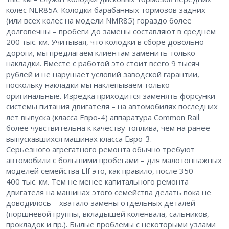
колес NLR85A. Колодки барабанных тормозов задних
(или всех колес на модели NMR85) гораздо более
долговечны – пробеги до замены составляют в среднем
200 тыс. км. Учитывая, что колодки в сборе довольно
дороги, мы предлагаем клиентам заменить только
накладки. Вместе с работой это стоит всего 9 тысяч
рублей и не нарушает условий заводской гарантии,
поскольку накладки мы наклепываем только
оригинальные. Изредка приходится заменять форсунки
системы питания двигателя – на автомобилях последних
лет выпуска (класса Евро-4) аппаратура Common Rail
более чувствительна к качеству топлива, чем на ранее
выпускавшихся машинах класса Евро-3.
Серьезного агрегатного ремонта обычно требуют
автомобили с большими пробегами – для малотоннажных
моделей семейства Elf это, как правило, после 350-
400 тыс. км. Тем не менее капитального ремонта
двигателя на машинах этого семейства делать пока не
доводилось – хватало замены отдельных деталей
(поршневой группы, вкладышей коленвала, сальников,
прокладок и пр.). Былые проблемы с некоторыми узлами