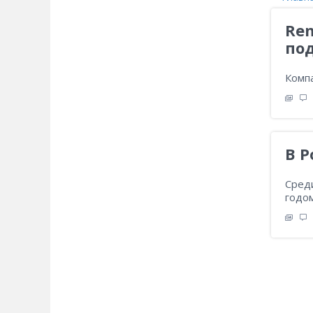
Ren
по
Компа
В Р
Сред
годом