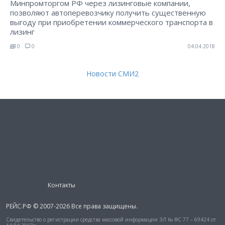
Минпромторгом РФ через лизинговые компании,
позволяют автоперевозчику получить существенную
выгоду при приобретении коммерческого транспорта в
лизинг
0
0
04.04.2018
Новости СМИ2
Контакты
РЕЙС.РФ © 2007-2026 Все права защищены.
Свидетельство о регистрации средства массовой информации ЭЛ № ФС 77 – 69424 от