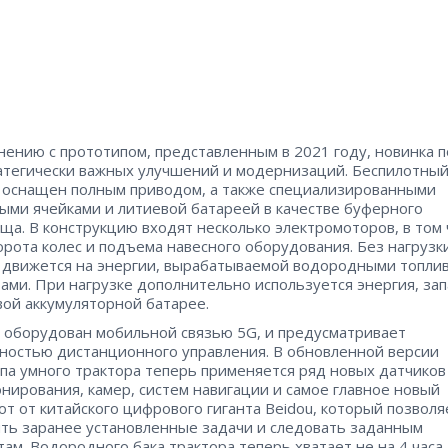
нению с прототипом, представленным в 2021 году, новинка 
атегически важных улучшений и модернизаций. Беспилотны
 оснащен полным приводом, а также специализированными
ыми ячейками и литиевой батареей в качестве буферного
ща. В конструкцию входят несколько электромоторов, в том 
орота колес и подъема навесного оборудования. Без нагрузк
 движется на энергии, вырабатываемой водородными топли
ами. При нагрузке дополнительно используется энергия, за
вой аккумуляторной батарее.
 оборудован мобильной связью 5G, и предусматривает
остью дистанционного управления. В обновленной версии
па умного трактора теперь применяется ряд новых датчиков
нирования, камер, систем навигации и самое главное новый
от от китайского цифрового гиганта Beidou, который позволя
ть заранее установленные задачи и следовать заданным
ам. Водородного бака трактора теперь хватает не на 4 часа