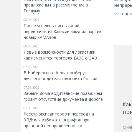
непреры
предложены на рассмотрение в
Госдуму
Источни
08.08.2026
После успешных испытаний
перевозчик из Хакасии закупил партию
новых КАМАЗов
08.08.2026
Новые возможности для логистики:
как изменится торговля ЕАЭС с ОАЭ
07.08.2026
В Набережных Челнах выберут
лучшего водителя грузовика России
07.08.2026
Забыли дома водительские права: чем
грозит отсутствие документа в дороге
Как
07.08.2026
при
Реестр экспедиторов и переход на
ЭПД: как избежать штрафов при
правовой неопределенности
Мини