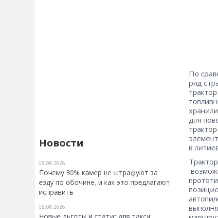
По срав
ряд стр
трактор
топливн
хранили
для пов
трактор
элемент
Новости
в литие
Трактор
08.08.2026
возможн
Почему 30% камер не штрафуют за
прототи
езду по обочине, и как это предлагают
позицио
исправить
автопил
выполня
08.08.2026
Новые льготы и статус для такси
маршрут