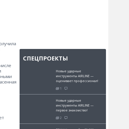
получила
й
СПЕЦПРОЕКТЫ
числе
и
Новые ударные
вными
инструменты AIRLINE —
оценивает профессионал!
пасенная
1
Новые ударные
инструменты AIRLINE —
первое знакомство!
ет
2