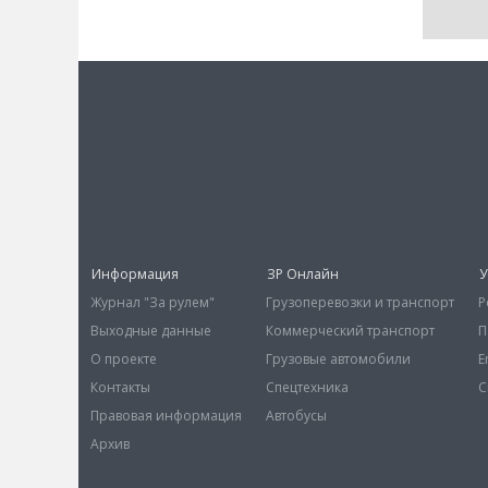
Информация
ЗР Онлайн
У
Журнал "За рулем"
Грузоперевозки и транспорт
Р
Выходные данные
Коммерческий транспорт
П
О проекте
Грузовые автомобили
E
Контакты
Спецтехника
С
Правовая информация
Автобусы
Архив