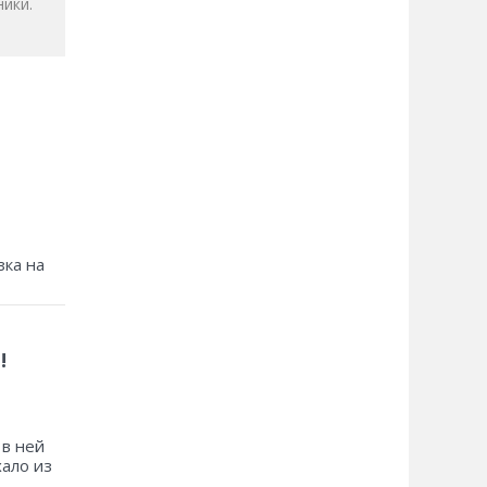
ики.
зка на
!
 в ней
хало из