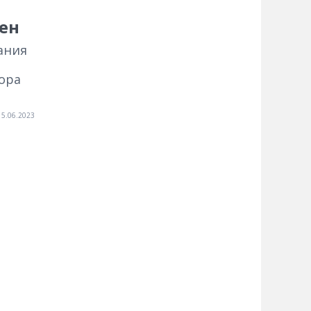
ен
ания
ора
15.06.2023