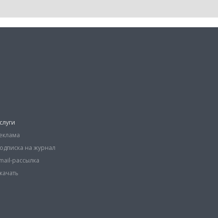
слуги
еклама
одписка на журнал
mail-рассылка
качать