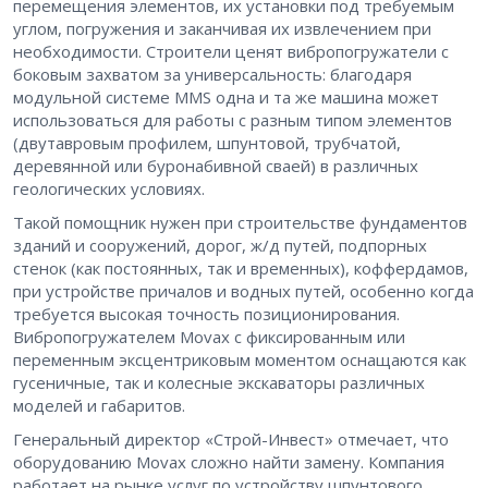
перемещения элементов, их установки под требуемым
углом, погружения и заканчивая их извлечением при
необходимости. Строители ценят вибропогружатели с
боковым захватом за универсальность: благодаря
модульной системе MMS одна и та же машина может
использоваться для работы с разным типом элементов
(двутавровым профилем, шпунтовой, трубчатой,
деревянной или буронабивной сваей) в различных
геологических условиях.
Такой помощник нужен при строительстве фундаментов
зданий и сооружений, дорог, ж/д путей, подпорных
стенок (как постоянных, так и временных), коффердамов,
при устройстве причалов и водных путей, особенно когда
требуется высокая точность позиционирования.
Вибропогружателем Movax с фиксированным или
переменным эксцентриковым моментом оснащаются как
гусеничные, так и колесные экскаваторы различных
моделей и габаритов.
Генеральный директор «Строй-Инвест» отмечает, что
оборудованию Movax сложно найти замену. Компания
работает на рынке услуг по устройству шпунтового