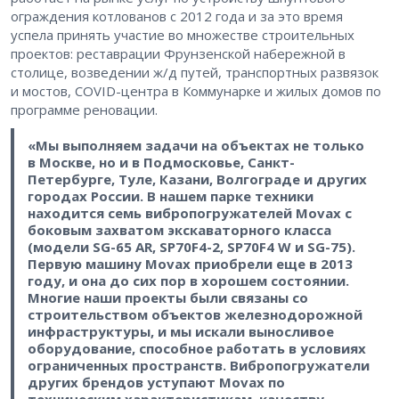
ограждения котлованов с 2012 года и за это время
успела принять участие во множестве строительных
проектов: реставрации Фрунзенской набережной в
столице, возведении ж/д путей, транспортных развязок
и мостов, COVID-центра в Коммунарке и жилых домов по
программе реновации.
«Мы выполняем задачи на объектах не только
в Москве, но и в Подмосковье, Санкт-
Петербурге, Туле, Казани, Волгограде и других
городах России. В нашем парке техники
находится семь вибропогружателей Movax с
боковым захватом экскаваторного класса
(модели SG-65 AR, SP70F4-2, SP70F4 W и SG-75).
Первую машину Movax приобрели еще в 2013
году, и она до сих пор в хорошем состоянии.
Многие наши проекты были связаны со
строительством объектов железнодорожной
инфраструктуры, и мы искали выносливое
оборудование, способное работать в условиях
ограниченных пространств. Вибропогружатели
других брендов уступают Movax по