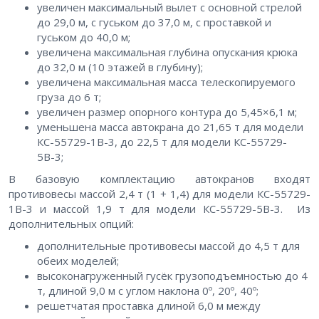
увеличен максимальный вылет с основной стрелой
до 29,0 м, с гуськом до 37,0 м, с проставкой и
гуськом до 40,0 м;
увеличена максимальная глубина опускания крюка
до 32,0 м (10 этажей в глубину);
увеличена максимальная масса телескопируемого
груза до 6 т;
увеличен размер опорного контура до 5,45×6,1 м;
уменьшена масса автокрана до 21,65 т для модели
КС-55729-1В-3, до 22,5 т для модели КС-55729-
5В-3;
В базовую комплектацию автокранов входят
противовесы массой 2,4 т (1 + 1,4) для модели КС-55729-
1В-3 и массой 1,9 т для модели КС-55729-5В-3. Из
дополнительных опций:
дополнительные противовесы массой до 4,5 т для
обеих моделей;
высоконагруженный гусёк грузоподъемностью до 4
т, длиной 9,0 м с углом наклона 0º, 20º, 40º;
решетчатая проставка длиной 6,0 м между