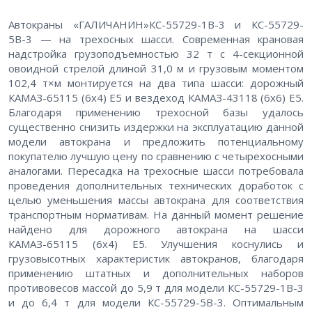
Автокраны «ГАЛИЧАНИН»КС-55729-1В-3 и КС-55729-
5В-3 — на трехосных шасси. Современная крановая
надстройка грузоподъемностью 32 т с 4-секционной
овоидной стрелой длиной 31,0 м и грузовым моментом
102,4 т×м монтируется на два типа шасси: дорожный
КАМАЗ-65115 (6х4) Е5 и вездеход КАМАЗ-43118 (6х6) Е5.
Благодаря применению трехосной базы удалось
существенно снизить издержки на эксплуатацию данной
модели автокрана и предложить потенциальному
покупателю лучшую цену по сравнению с четырехосными
аналогами. Пересадка на трехосные шасси потребовала
проведения дополнительных технических доработок с
целью уменьшения массы автокрана для соответствия
транспортным нормативам. На данный момент решение
найдено для дорожного автокрана на шасси
КАМАЗ-65115 (6х4) Е5. Улучшения коснулись и
грузовысотных характеристик автокранов, благодаря
применению штатных и дополнительных наборов
противовесов массой до 5,9 т для модели КС-55729-1В-3
и до 6,4 т для модели КС-55729-5В-3. Оптимальным