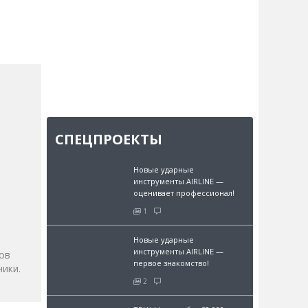
СПЕЦПРОЕКТЫ
Новые ударные
инструменты AIRLINE —
оценивает профессионал!
и
1
Новые ударные
инструменты AIRLINE —
ов
первое знакомство!
ики.
2