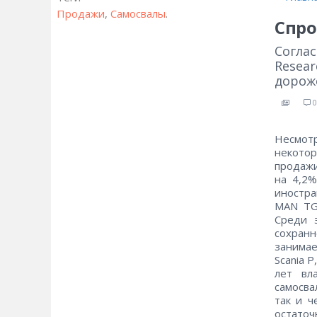
Продажи
,
Самосвалы
.
Спро
Соглас
Resea
дорож
0
Несмот
некот
продажи
на 4,2%
иностра
MAN TGS
Среди 
сохран
занимае
Scania 
лет вл
самосва
так и ч
остаточ