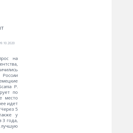
ят
09.10.2020
прос на
тства,
личились
в России
немецкие
cania P.
рует по
е место
лее идет
 Через 5
также у
 3 года,
т лучшую