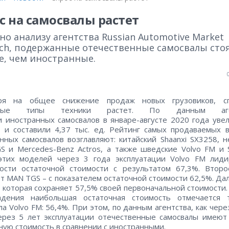
с на самосвалы растет
но анализу агентства Russian Automotive Market
rch, подержанные отечественные самосвалы сто
е, чем иностранные.
ря на общее снижение продаж новых грузовиков, с
орые типы техники растет. По данным аген
 иностранных самосвалов в январе-августе 2020 года уве
 и составили 4,37 тыс. ед. Рейтинг самых продаваемых 
нных самосвалов возглавляют: китайский Shaanxi SX3258, 
 и Mercedes-Benz Actros, а также шведские Volvo FM и S
этих моделей через 3 года эксплуатации Volvo FM лиди
ности остаточной стоимости с результатом 67,3%. Второ
т MAN TGS – с показателем остаточной стоимости 62,5%. Да
P, которая сохраняет 57,5% своей первоначальной стоимости.
адения наибольшая остаточная стоимость отмечается 
ла Volvo FM: 56,4%. При этом, по данным агентства, как через
ерез 5 лет эксплуатации отечественные самосвалы имею
ную стоимость в сравнении с иностранными.